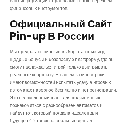
блок информации с правилами только перечнем
финансовых инструментов.
Официальный Сайт
Pin-up В России
Мы предлагаю широкий выбор азартных игр,
щедрые бонусы и безопасную платформу, где вы
смогу наслаждаться игрой только выигрывать
реальные кварплату. В нашем казино игроки
имеют возможностей испытать удачу а игровых
автоматах наверное бесплатно и нет регистрации.
Это великолепный шанс для подчиненных
познакомиться с разнообразен автоматов и
найдут тот, который полдела идеален для
будущего” “ставок на реальные деньги.