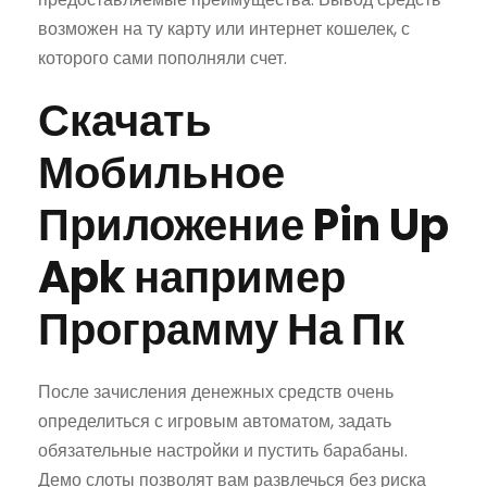
возможен на ту карту или интернет кошелек, с
которого сами пополняли счет.
Скачать
Мобильное
Приложение Pin Up
Apk например
Программу На Пк
После зачисления денежных средств очень
определиться с игровым автоматом, задать
обязательные настройки и пустить барабаны.
Демо слоты позволят вам развлечься без риска