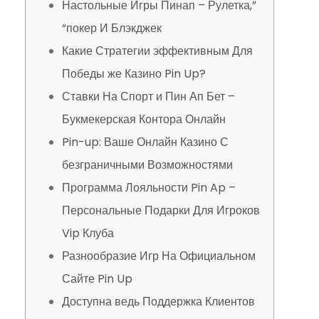
Настольные Игры Пинап – Рулетка,”
“покер И Блэкджек
Какие Стратегии эффективным Для
Победы же Казино Pin Up?
Ставки На Спорт и Пин Ап Бет –
Букмекерская Контора Онлайн
Pin-up: Ваше Онлайн Казино С
безграничными Возможностями
Программа Лояльности Pin Ap –
Персональные Подарки Для Игроков
Vip Клуба
Разнообразие Игр На Официальном
Сайте Pin Up
Доступна ведь Поддержка Клиентов