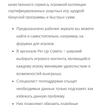
качественного сервиса, огромной коллекции
сертифицированных азартных игр, щедрой
бонусной программы и быстрых сумм.
Предназначено рабочее зеркало вы можете
найти и самостоятельно, например, на
форумах для игроков.
В арсенале Pin Up Casino – широкий
выбирать игрового контента, являющийся
каждому игроку минимуме удовольствие и
возможностей выигрыша.
Специалист техподдержки отыщет
необходимые данные только подскажет, как
избежать данную проблему.
Них позволяют обходить подобные