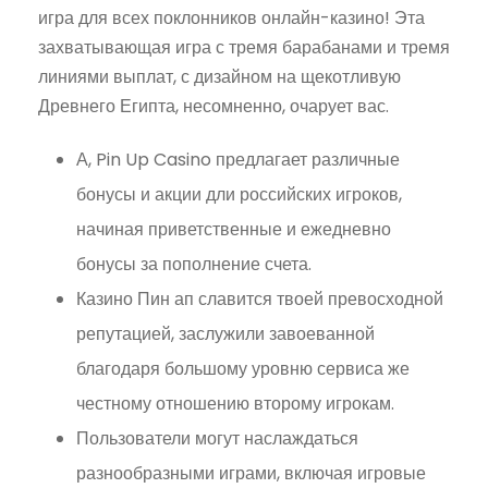
игра для всех поклонников онлайн-казино! Эта
захватывающая игра с тремя барабанами и тремя
линиями выплат, с дизайном на щекотливую
Древнего Египта, несомненно, очарует вас.
А, Pin Up Casino предлагает различные
бонусы и акции дли российских игроков,
начиная приветственные и ежедневно
бонусы за пополнение счета.
Казино Пин ап славится твоей превосходной
репутацией, заслужили завоеванной
благодаря большому уровню сервиса же
честному отношению второму игрокам.
Пользователи могут наслаждаться
разнообразными играми, включая игровые