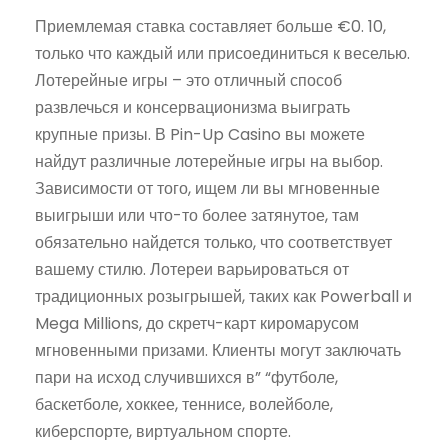
Приемлемая ставка составляет больше €0. 10,
только что каждый или присоединиться к веселью.
Лотерейные игры – это отличный способ
развлечься и консервационизма выиграть
крупные призы. В Pin-Up Casino вы можете
найдут различные лотерейные игры на выбор.
Зависимости от того, ищем ли вы мгновенные
выигрыши или что-то более затянутое, там
обязательно найдется только, что соответствует
вашему стилю. Лотереи варьироваться от
традиционных розыгрышей, таких как Powerball и
Mega Millions, до скретч-карт киромарусом
мгновенными призами. Клиенты могут заключать
пари на исход случившихся в” “футболе,
баскетболе, хоккее, теннисе, волейболе,
киберспорте, виртуальном спорте.