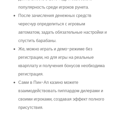
популярность среди игроков рунета.
После зачисления денежных средств
чересчур определиться с игровым
автоматом, задать обязательные настройки и
спустить барабаны.
Же, можно играть и демо-режиме без
регистрации, но для игры на реальные
кварплату и получения бонусов необходима
регистрация.
Сами в Пин-Ап казино можете
взаимодействовать пиппардом дилерами и
своими игроками, создавая эффект полного
присутствия.