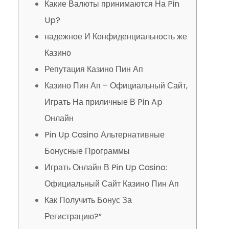
Какие Валюты принимаются На Pin
Up?
надежное И Конфиденциальность же
Казино
Репутация Казино Пин Ап
Казино Пин Ап – Официальный Сайт,
Играть На приличные В Pin Ap
Онлайн
Pin Up Casino Альтернативные
Бонусные Программы
Играть Онлайн В Pin Up Casino:
Официальный Сайт Казино Пин Ап
Как Получить Бонус За
Регистрацию?”