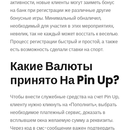
активности, новые клиенты могут заиметь бонус
на банк при регистрации же различные другие
бонусные игры. Минимальный обналичил,
необходимый для участия в этих мероприятиях,
невелик, так не каждый может восстать к веселью.
Процесс регистрации быстрый и простой, а также
есть возможность сделали ставки на спорт.
Какие Валюты
принято На Pin Up?
Чтобы внести служебные средства на счет Pin Up,
клиенту нужно кликнуть на «Пополнить», выбрать
необходимое платежный сервис, доказать в
всплывшем окна желаемую сумму а реквизиты.
Через код в смс-сообщении важен подтвердить