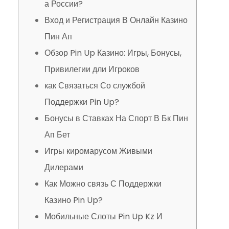
а России?
Вход и Регистрация В Онлайн Казино
Пин Ап
Обзор Pin Up Казино: Игры, Бонусы,
Привилегии дли Игроков
как Связаться Со службой
Поддержки Pin Up?
Бонусы в Ставках На Спорт В Бк Пин
Ап Бет
Игры киромарусом Живыми
Дилерами
Как Можно связь С Поддержки
Казино Pin Up?
Мобильные Слоты Pin Up Kz И