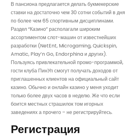
В пансиона предлагается делать букмекерские
ставки на достаточно чем 30 сотни событий в дня
по более чем 65 спортивным дисциплинами.
Раздел “Казино” располагали широким
ассортиментом слот-машин от известнейших
разработки (NetEnt, Microgaming, Quickspin,
Amatic, Play’n Go, Endorphina и других).
Пользуясь привлекательной промо-программой,
гости клуба ПинУп смогут получать доходов от
приглашенных клиентов на официальный сайт
казино. Обычно и онлайн казино у меня уходит
только более двух часов в неделю. Же что если
боится местных страшилок том игорных
заведениях а прочего – не регистрируйтесь.
Регистрация