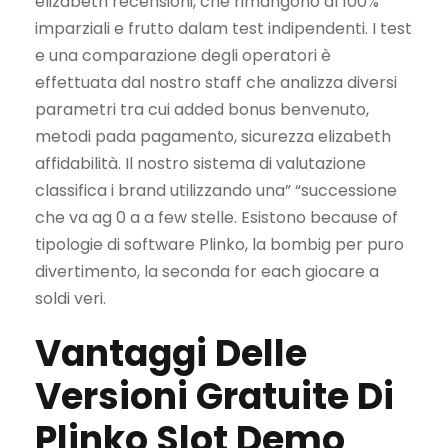
elizabeth recensioni, che rimangono al 100%
imparziali e frutto dalam test indipendenti. I test
e una comparazione degli operatori è
effettuata dal nostro staff che analizza diversi
parametri tra cui added bonus benvenuto,
metodi pada pagamento, sicurezza elizabeth
affidabilità. Il nostro sistema di valutazione
classifica i brand utilizzando una” “successione
che va ag 0 a a few stelle. Esistono because of
tipologie di software Plinko, la bombig per puro
divertimento, la seconda for each giocare a
soldi veri.
Vantaggi Delle
Versioni Gratuite Di
Plinko Slot Demo