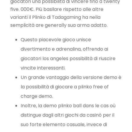
giocatori una possibilità di vincere fino a twenty
five. 000€. Più basilare rispetto alle altre
varianti il Plinko di Tadagaming ha nella
semplicità are generally sua arma adatto.
Questo piacevole gioco unisce
divertimento e adrenalina, offrendo ai
giocatori los angeles possibilità di riuscire
vincite interessanti.
Un grande vantaggio della versione demo è
la possibilità di giocare a plinko free of
charge demo.
Inoltre, la demo plinko ball dans le cas où
distingue dagli altri giochi da casinò per il
suo forte elemento casuale, invece di