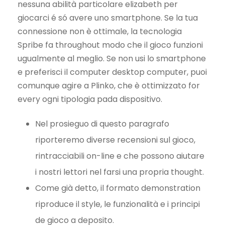
nessuna abilità particolare elizabeth per
giocarci é só avere uno smartphone. Se la tua
connessione non è ottimale, la tecnologia
Spribe fa throughout modo che il gioco funzioni
ugualmente al meglio. Se non usi lo smartphone
e preferisci il computer desktop computer, puoi
comunque agire a Plinko, che è ottimizzato for
every ogni tipologia pada dispositivo.
Nel prosieguo di questo paragrafo
riporteremo diverse recensioni sul gioco,
rintracciabili on-line e che possono aiutare
i nostri lettori nel farsi una propria thought.
Come già detto, il formato demonstration
riproduce il style, le funzionalità e i principi
de gioco a deposito.