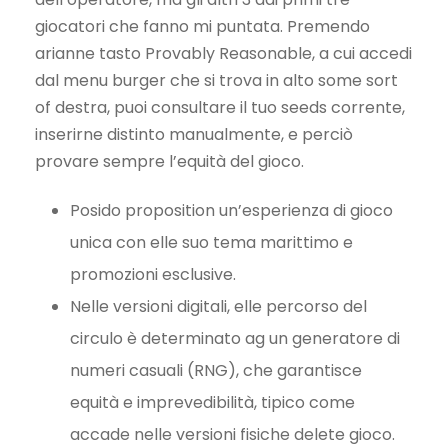
giocatori che fanno mi puntata. Premendo
arianne tasto Provably Reasonable, a cui accedi
dal menu burger che si trova in alto some sort
of destra, puoi consultare il tuo seeds corrente,
inserirne distinto manualmente, e perciò
provare sempre l’equità del gioco.
Posido proposition un’esperienza di gioco
unica con elle suo tema marittimo e
promozioni esclusive.
Nelle versioni digitali, elle percorso del
circulo è determinato ag un generatore di
numeri casuali (RNG), che garantisce
equità e imprevedibilità, tipico come
accade nelle versioni fisiche delete gioco.