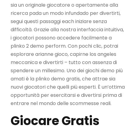
sia un originale giocatore o apertamente alla
ricerca pada un modo infundado per divertirti,
segui questi passaggi each iniziare senza
difficoltà. Grazie alla nostra interfaccia intuitiva,
i giocatori possono accedere facilmente a
plinko 2 demo perform. Con pochi clic, potrai
esplorare arianne gioco, capirne los angeles
meccanica e divertirti – tutto con assenza di
spendere un millesimo. Uno dei giochi demo più
amati è la plinko demo gratis, che attrae sia
nuovi giocatori che quelli più esperti. È un’ottima
opportunità per esercitarsi e divertirsi prima di
entrare nel mondo delle scommesse reali.
Giocare Gratis