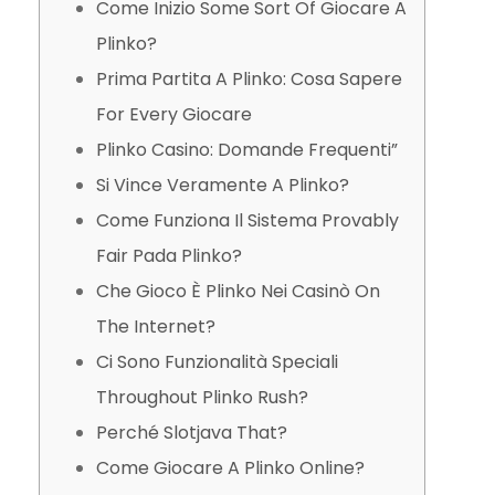
Come Inizio Some Sort Of Giocare A
Plinko?
Prima Partita A Plinko: Cosa Sapere
For Every Giocare
Plinko Casino: Domande Frequenti”
Si Vince Veramente A Plinko?
Come Funziona Il Sistema Provably
Fair Pada Plinko?
Che Gioco È Plinko Nei Casinò On
The Internet?
Ci Sono Funzionalità Speciali
Throughout Plinko Rush?
Perché Slotjava That?
Come Giocare A Plinko Online?