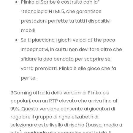
Plinko di Spribe è costruito con la”
“tecnologia HTML5, che garantisce
prestazioni perfette tu tutti i dispositivi
mobili.
Se ti piacciono i giochi veloci at the poco
impegnativi, in cui tu non devi fare altro che
sfidare la dea bendata per scoprire se
vorrà premiarti, Plinko è elle gioco che fa
per te.
BGaming offre la delle versioni di Plinko più
popolari, con un RTP elevato che arriva fino al
99%. Questa versione consente ai giocatori di
regolare il gruppo di righe elizabeth di
selezionare este livello di rischio (basso, medio u
alto), rendendo elle gameplay adattabile. Il