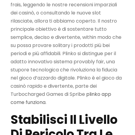
frais, leggendo le nostre recensioni imparziali
dei casinò, o consultando le nuove slot
rilasciate, allora ti abbiamo coperto. Il nostro
principale obiettivo è di sostentare tutto
semplice, deciso e divertente, within modo che
su possa provare solitary i prodotti più bei
periodi e più affidabili. Plinko si distingue per il
adatto innovativo sistema provably fair, una
stupore tecnologica che rivoluziona la fiducia
nel gioco d’azzardo digitale. Plinko è el gioco da
casinò rapido e divertente, parte dei
Turbocharged Games di Spribe
plinko app
come funziona
.
Stabilisci Il Livello
Di Pericolo Tra Le