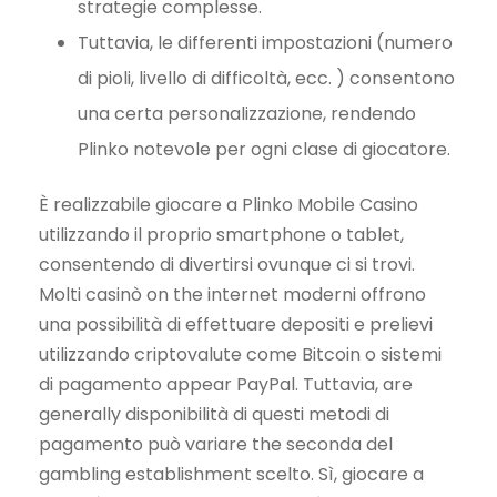
strategie complesse.
Tuttavia, le differenti impostazioni (numero
di pioli, livello di difficoltà, ecc. ) consentono
una certa personalizzazione, rendendo
Plinko notevole per ogni clase di giocatore.
È realizzabile giocare a Plinko Mobile Casino
utilizzando il proprio smartphone o tablet,
consentendo di divertirsi ovunque ci si trovi.
Molti casinò on the internet moderni offrono
una possibilità di effettuare depositi e prelievi
utilizzando criptovalute come Bitcoin o sistemi
di pagamento appear PayPal. Tuttavia, are
generally disponibilità di questi metodi di
pagamento può variare the seconda del
gambling establishment scelto. Sì, giocare a