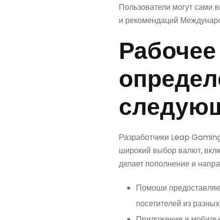
Пользователи могут сами в
и рекомендаций Междунаро
Рабочее
определ
следую
Разработчики Leap Gaming 
широкий выбор валют, вклю
делает пополнение и напр
Помоши предоставляет
посетителей из разных
Приложения и мобильна