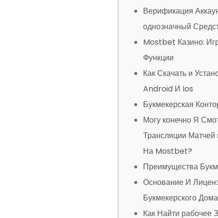
Верификация Аккау
однозначный Средс
Mostbet Казино: Иг
Функции
Как Скачать и Устан
Android И Ios
Букмекерская Конто
Могу конечно Я Смо
Трансляции Матчей 
На Mostbet?
Преимущества Букм
Основание И Лицен
Букмекерского Дом
Как Найти рабочее З