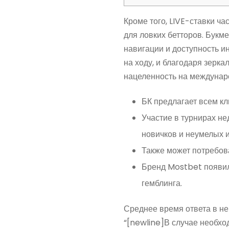
Кроме того, LIVE-ставки ч
для ловких бетторов. Букм
навигации и доступность 
на ходу, и благодаря зерк
нацеленность на междунаро
БК предлагает всем кл
Участие в турнирах не
новичков и неумелых и
Также может потребов
Бренд Mostbet появил
гемблинга.
Среднее время ответа в нем
“[newline]В случае необхо