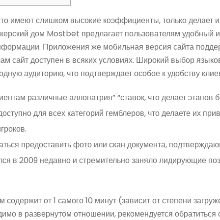
асто имеют слишком высокие коэффициенты, только делает 
екерский дом Mostbet предлагает пользователям удобный и
информации. Приложения же мобильная версия сайта поддер
алам сайт доступен в всяких условиях. Широкий выбор языко
дную аудиторию, что подтверждает особое к удобству клие
иентам различные аллопатрия” “ставок, что делает этапов 
доступно для всех категорий гемблеров, что делаете их пр
гроков.
аться предоставить фото или скан документа, подтверждаю
ся в 2009 недавно и стремительно заняло лидирующие поз
 содержит от 1 самого 10 минут (зависит от степени загруж
димо в развернутом отношении, рекомендуется обратиться с