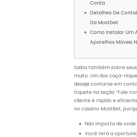
Conta
Detalhes De Conta
Da Mostbet
Como Instalar Um A
Aparelhos Móveis 
Saiba também sobre seus 
muito. Um dos caça-níquei
deseje contarse em conta
tíquete na seção “Fale c
cliente é rápido e eficien
no cassino MostBet, porq
Não importa de onde 
Você terá a oportuni