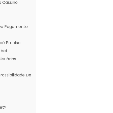
o Cassino
 De Pagamento
cê Precisa
tbet
Usuários
ossibilidade De
bet?