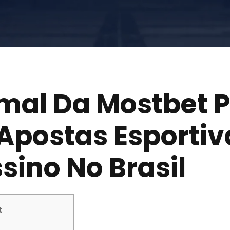
rmal Da Mostbet P
postas Esportiv
sino No Brasil
t