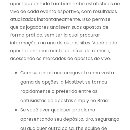
apostas, contudo também exibe estatísticas ao
vivo de cada evento esportivo, com resultados
atualizados instantaneamente. Isso permite
que os jogadores analisem suas apostas de
forma prática, sem ter la cual procurar
informações no ano de outros sites. Você pode
apostar anteriormente ao início da remesa,
acessando os mercados de apostas ao vivo.
Com sua interface amigável e uma vasta
gama de opções, a Mostbet se tornou
rapidamente a preferida entre os
entusiastas de apostas simply no Brasil.
Se você tiver qualquer problema
apresentando seu depósito, tiro, segurança
ou qualquer outra coisa, the equipe de