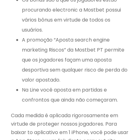
procurando electronic a Mostbet possui
vários bônus em virtude de todos os
usuários.
A promoção “Aposta search engine
marketing Riscos” da Mostbet PT permite
que os jogadores façam uma aposta
desportiva sem qualquer risco de perda do
valor apostado.
Na Line você aposta em partidas e
confrontos que ainda não começaram.
Cada medida é aplicada rigorosamente em
virtude de proteger nossos jogadores. Para
baixar to aplicativo em 1 iPhone, você pode usar