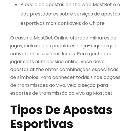
A odaie de apostas on the web MostBet é o
dos prestadores sobre serviços de apostas
esportivas mais confiáveis do Chipre.
O cassino MostBet Online oferece milhares de
jogos, incluindo os populares caça-níqueis que
cativaram os usuários locais. Para ganhar ao
jogar slots num cassino online, você deve
apostar at the obter combinações específicas
de símbolos. Para conhecer todas since opções
de transmissões ao vivo, veja a seção para
esportes de transmissão ao vivo ag Mostbet.
Tipos De Apostas
Esportivas