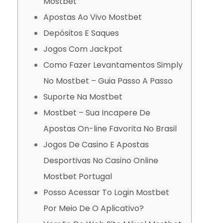
Mostbet
Apostas Ao Vivo Mostbet
Depósitos E Saques
Jogos Com Jackpot
Como Fazer Levantamentos Simply
No Mostbet – Guia Passo A Passo
Suporte Na Mostbet
Mostbet – Sua Incapere De
Apostas On-line Favorita No Brasil
Jogos De Casino E Apostas
Desportivas No Casino Online
Mostbet Portugal
Posso Acessar To Login Mostbet
Por Meio De O Aplicativo?