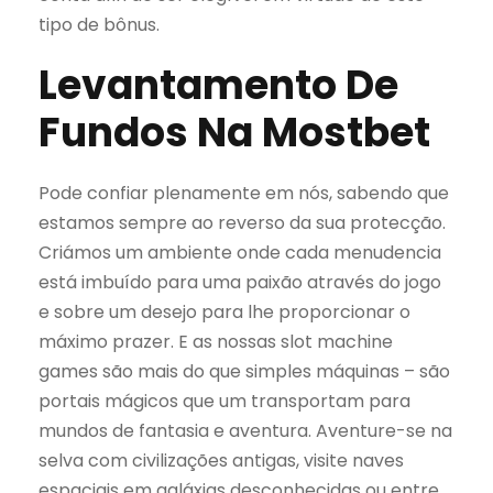
tipo de bônus.
Levantamento De
Fundos Na Mostbet
Pode confiar plenamente em nós, sabendo que
estamos sempre ao reverso da sua protecção.
Criámos um ambiente onde cada menudencia
está imbuído para uma paixão através do jogo
e sobre um desejo para lhe proporcionar o
máximo prazer. E as nossas slot machine
games são mais do que simples máquinas – são
portais mágicos que um transportam para
mundos de fantasia e aventura. Aventure-se na
selva com civilizações antigas, visite naves
espaciais em galáxias desconhecidas ou entre