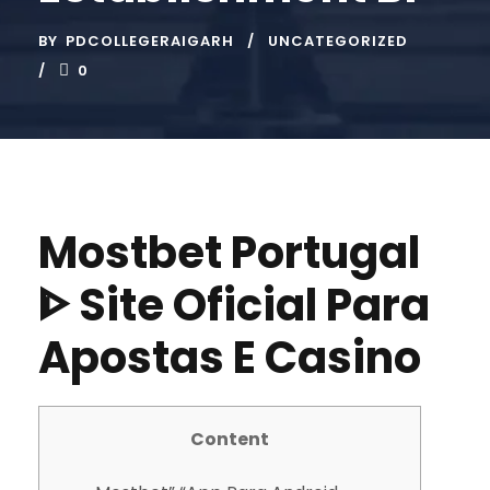
BY
PDCOLLEGERAIGARH
UNCATEGORIZED
0
Mostbet Portugal
ᐈ Site Oficial Para
Apostas E Casino
Content