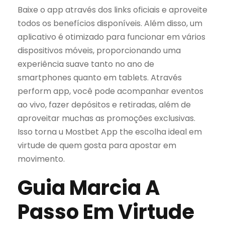
Baixe o app através dos links oficiais e aproveite
todos os benefícios disponíveis. Além disso, um
aplicativo é otimizado para funcionar em vários
dispositivos móveis, proporcionando uma
experiência suave tanto no ano de
smartphones quanto em tablets. Através
perform app, você pode acompanhar eventos
ao vivo, fazer depósitos e retiradas, além de
aproveitar muchas as promoções exclusivas.
Isso torna u Mostbet App the escolha ideal em
virtude de quem gosta para apostar em
movimento.
Guia Marcia A
Passo Em Virtude