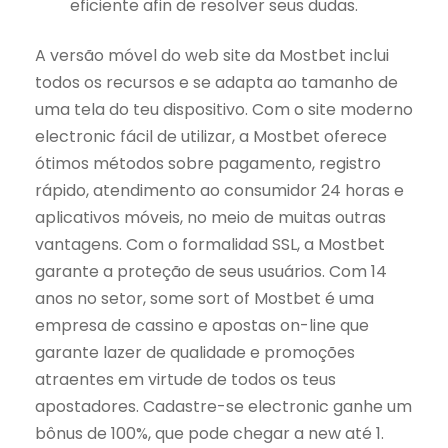
eficiente afin de resolver seus dudas.
A versão móvel do web site da Mostbet inclui
todos os recursos e se adapta ao tamanho de
uma tela do teu dispositivo. Com o site moderno
electronic fácil de utilizar, a Mostbet oferece
ótimos métodos sobre pagamento, registro
rápido, atendimento ao consumidor 24 horas e
aplicativos móveis, no meio de muitas outras
vantagens. Com o formalidad SSL, a Mostbet
garante a proteção de seus usuários. Com 14
anos no setor, some sort of Mostbet é uma
empresa de cassino e apostas on-line que
garante lazer de qualidade e promoções
atraentes em virtude de todos os teus
apostadores. Cadastre-se electronic ganhe um
bônus de 100%, que pode chegar a new até 1.