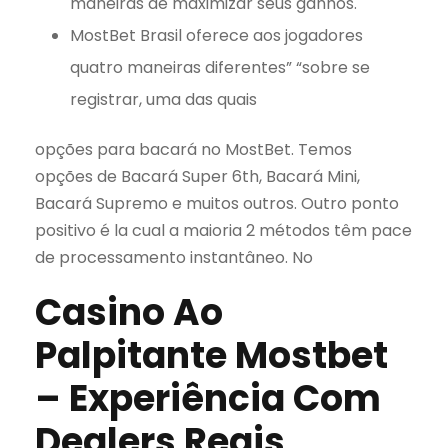
maneiras de maximizar seus ganhos.
MostBet Brasil oferece aos jogadores
quatro maneiras diferentes” “sobre se
registrar, uma das quais
opções para bacará no MostBet. Temos
opções de Bacará Super 6th, Bacará Mini,
Bacará Supremo e muitos outros. Outro ponto
positivo é la cual a maioria 2 métodos têm pace
de processamento instantâneo. No
Casino Ao
Palpitante Mostbet
– Experiência Com
Dealers Reais