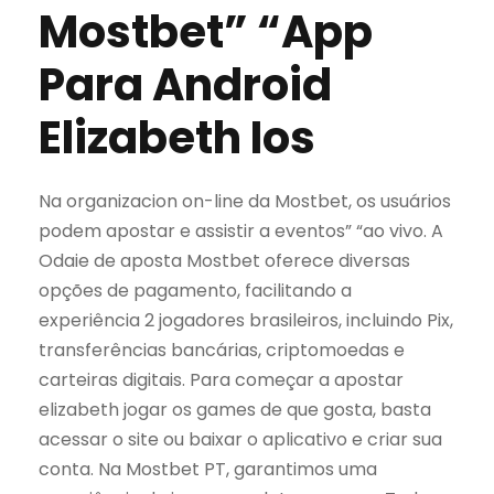
Mostbet” “App
Para Android
Elizabeth Ios
Na organizacion on-line da Mostbet, os usuários
podem apostar e assistir a eventos” “ao vivo. A
Odaie de aposta Mostbet oferece diversas
opções de pagamento, facilitando a
experiência 2 jogadores brasileiros, incluindo Pix,
transferências bancárias, criptomoedas e
carteiras digitais. Para começar a apostar
elizabeth jogar os games de que gosta, basta
acessar o site ou baixar o aplicativo e criar sua
conta. Na Mostbet PT, garantimos uma