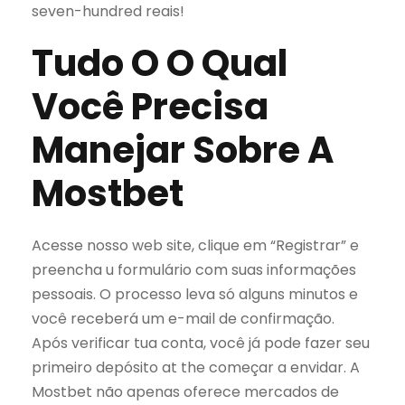
seven-hundred reais!
Tudo O O Qual
Você Precisa
Manejar Sobre A
Mostbet
Acesse nosso web site, clique em “Registrar” e
preencha u formulário com suas informações
pessoais. O processo leva só alguns minutos e
você receberá um e-mail de confirmação.
Após verificar tua conta, você já pode fazer seu
primeiro depósito at the começar a envidar. A
Mostbet não apenas oferece mercados de