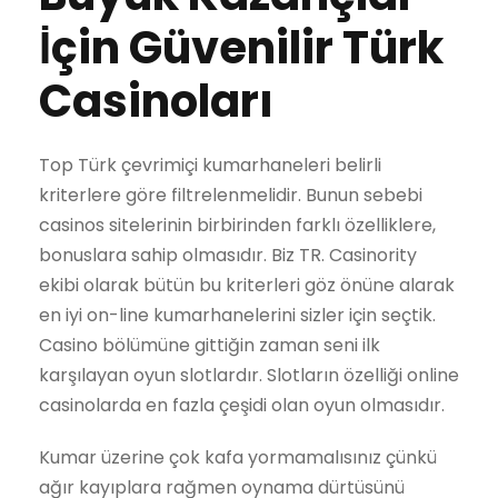
İçin Güvenilir Türk
Casinoları
Top Türk çevrimiçi kumarhaneleri belirli
kriterlere göre filtrelenmelidir. Bunun sebebi
casinos sitelerinin birbirinden farklı özelliklere,
bonuslara sahip olmasıdır. Biz TR. Casinority
ekibi olarak bütün bu kriterleri göz önüne alarak
en iyi on-line kumarhanelerini sizler için seçtik.
Casino bölümüne gittiğin zaman seni ilk
karşılayan oyun slotlardır. Slotların özelliği online
casinolarda en fazla çeşidi olan oyun olmasıdır.
Kumar üzerine çok kafa yormamalısınız çünkü
ağır kayıplara rağmen oynama dürtüsünü