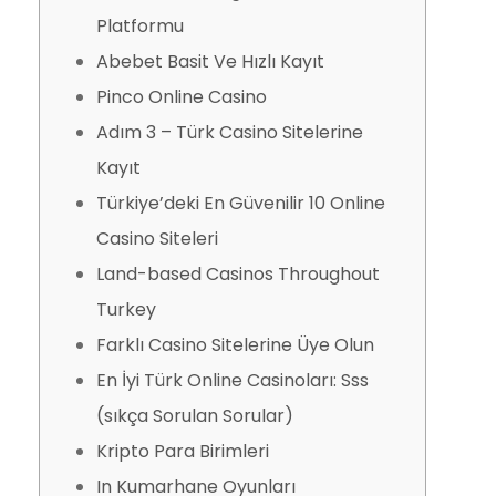
Platformu
Abebet Basit Ve Hızlı Kayıt
Pinco Online Casino
Adım 3 – Türk Casino Sitelerine
Kayıt
Türkiye’deki En Güvenilir 10 Online
Casino Siteleri
Land-based Casinos Throughout
Turkey
Farklı Casino Sitelerine Üye Olun
En İyi Türk Online Casinoları: Sss
(sıkça Sorulan Sorular)
Kripto Para Birimleri
In Kumarhane Oyunları