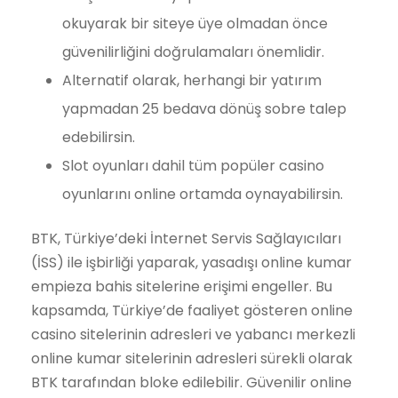
okuyarak bir siteye üye olmadan önce
güvenilirliğini doğrulamaları önemlidir.
Alternatif olarak, herhangi bir yatırım
yapmadan 25 bedava dönüş sobre talep
edebilirsin.
Slot oyunları dahil tüm popüler casino
oyunlarını online ortamda oynayabilirsin.
BTK, Türkiye’deki İnternet Servis Sağlayıcıları
(İSS) ile işbirliği yaparak, yasadışı online kumar
empieza bahis sitelerine erişimi engeller. Bu
kapsamda, Türkiye’de faaliyet gösteren online
casino sitelerinin adresleri ve yabancı merkezli
online kumar sitelerinin adresleri sürekli olarak
BTK tarafından bloke edilebilir. Güvenilir online