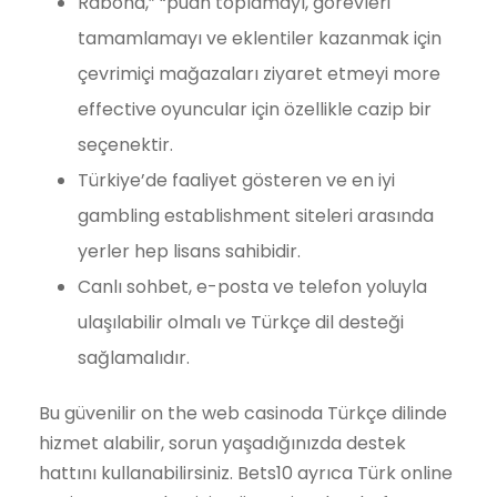
Rabona,” “puan toplamayı, görevleri
tamamlamayı ve eklentiler kazanmak için
çevrimiçi mağazaları ziyaret etmeyi more
effective oyuncular için özellikle cazip bir
seçenektir.
Türkiye’de faaliyet gösteren ve en iyi
gambling establishment siteleri arasında
yerler hep lisans sahibidir.
Canlı sohbet, e-posta ve telefon yoluyla
ulaşılabilir olmalı ve Türkçe dil desteği
sağlamalıdır.
Bu güvenilir on the web casinoda Türkçe dilinde
hizmet alabilir, sorun yaşadığınızda destek
hattını kullanabilirsiniz. Bets10 ayrıca Türk online