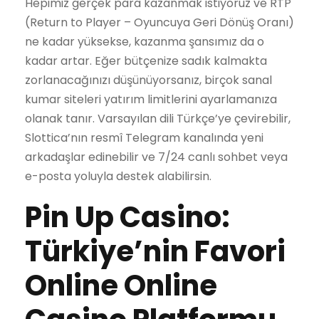
Hepimiz gerçek para kazanmak istiyoruz ve RTP
(Return to Player – Oyuncuya Geri Dönüş Oranı)
ne kadar yüksekse, kazanma şansımız da o
kadar artar. Eğer bütçenize sadık kalmakta
zorlanacağınızı düşünüyorsanız, birçok sanal
kumar siteleri yatırım limitlerini ayarlamanıza
olanak tanır. Varsayılan dili Türkçe’ye çevirebilir,
Slottica’nın resmî Telegram kanalında yeni
arkadaşlar edinebilir ve 7/24 canlı sohbet veya
e-posta yoluyla destek alabilirsin.
Pin Up Casino:
Türkiye’nin Favori
Online Online