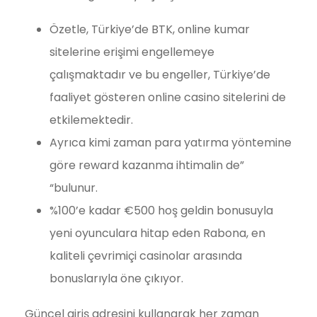
Özetle, Türkiye’de BTK, online kumar
sitelerine erişimi engellemeye
çalışmaktadır ve bu engeller, Türkiye’de
faaliyet gösteren online casino sitelerini de
etkilemektedir.
Ayrıca kimi zaman para yatırma yöntemine
göre reward kazanma ihtimalin de”
“bulunur.
%100’e kadar €500 hoş geldin bonusuyla
yeni oyunculara hitap eden Rabona, en
kaliteli çevrimiçi casinolar arasında
bonuslarıyla öne çıkıyor.
Güncel giriş adresini kullanarak her zaman