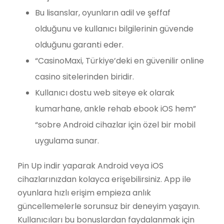
Bu lisanslar, oyunların adil ve şeffaf
olduğunu ve kullanıcı bilgilerinin güvende
olduğunu garanti eder.
“CasinoMaxi, Türkiye’deki en güvenilir online
casino sitelerinden biridir.
Kullanıcı dostu web siteye ek olarak
kumarhane, ankle rehab ebook iOS hem”
“sobre Android cihazlar için özel bir mobil
uygulama sunar.
Pin Up indir yaparak Android veya iOS
cihazlarınızdan kolayca erişebilirsiniz. App ile
oyunlara hızlı erişim empieza anlık
güncellemelerle sorunsuz bir deneyim yaşayın.
Kullanıcıları bu bonuslardan faydalanmak için