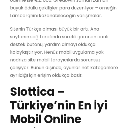
ödeme ise €2. 000. GreatWin zaman zaman
büyük ödüllü çekilişler para düzenliyor – örneğin
Lamborghini kazanabileceğin yarışmalar.
Sitenin Türkçe olması büyük bir artı. Ana
sayfanın sağ tarafında sürekli görünen canlı
destek butonu, yardım almayı oldukça
kolaylaştırıyor. Henüz mobil uygulama yok
nodriza site mobil tarayıcılarda sorunsuz
çalışıyor. Bunun dışında, oyunlar net kategorilere
ayrıldığı için erişim oldukça basit.
Slottica –
Türkiye’nin En İyi
Mobil Online