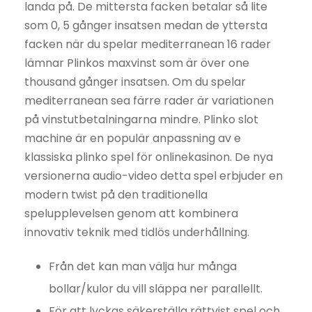
landa på. De mittersta facken betalar så lite
som 0, 5 gånger insatsen medan de yttersta
facken när du spelar mediterranean 16 rader
lämnar Plinkos maxvinst som är över one
thousand gånger insatsen. Om du spelar
mediterranean sea färre rader är variationen
på vinstutbetalningarna mindre. Plinko slot
machine är en populär anpassning av e
klassiska plinko spel för onlinekasinon. De nya
versionerna audio-video detta spel erbjuder en
modern twist på den traditionella
spelupplevelsen genom att kombinera
innovativ teknik med tidlös underhållning.
Från det kan man välja hur många
bollar/kulor du vill släppa ner parallellt.
För att lyckas säkerställa rättvist spel och