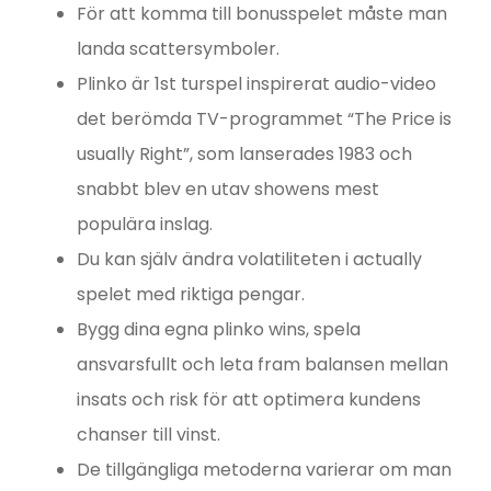
För att komma till bonusspelet måste man
landa scattersymboler.
Plinko är 1st turspel inspirerat audio-video
det berömda TV-programmet “The Price is
usually Right”, som lanserades 1983 och
snabbt blev en utav showens mest
populära inslag.
Du kan själv ändra volatiliteten i actually
spelet med riktiga pengar.
Bygg dina egna plinko wins, spela
ansvarsfullt och leta fram balansen mellan
insats och risk för att optimera kundens
chanser till vinst.
De tillgängliga metoderna varierar om man