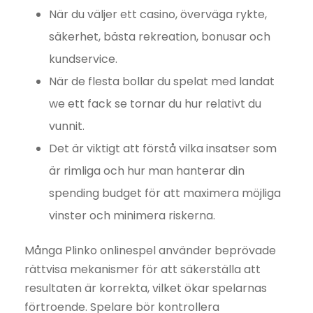
När du väljer ett casino, överväga rykte,
säkerhet, bästa rekreation, bonusar och
kundservice.
När de flesta bollar du spelat med landat
we ett fack se tornar du hur relativt du
vunnit.
Det är viktigt att förstå vilka insatser som
är rimliga och hur man hanterar din
spending budget för att maximera möjliga
vinster och minimera riskerna.
Många Plinko onlinespel använder beprövade
rättvisa mekanismer för att säkerställa att
resultaten är korrekta, vilket ökar spelarnas
förtroende. Spelare bör kontrollera