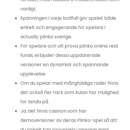
vanligt.
Spänningen i varje bollfall gör spelet både
enkelt och engagerande för spelare i
actually plinko sverige.
För spelare och vill prova plinko online real
funds, erbjuder dessa uppdaterade
versioner en dynamisk och spännande
upplevelse.
Om du spelar med mångfaldiga rader finns
det också fler fack som kulan har mulighed
for landa på.
Ja, det finns casinon som har
demoversioner av deras Plinko-spel så att
du enkelt kan provspela unserem med