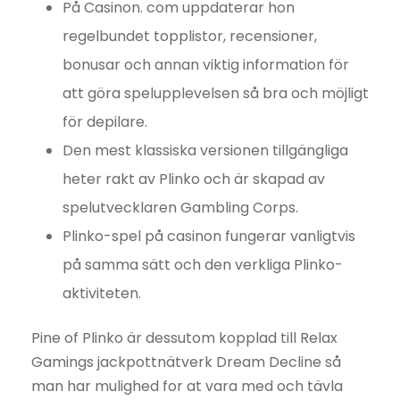
På Casinon. com uppdaterar hon
regelbundet topplistor, recensioner,
bonusar och annan viktig information för
att göra spelupplevelsen så bra och möjligt
för depilare.
Den mest klassiska versionen tillgängliga
heter rakt av Plinko och är skapad av
spelutvecklaren Gambling Corps.
Plinko-spel på casinon fungerar vanligtvis
på samma sätt och den verkliga Plinko-
aktiviteten.
Pine of Plinko är dessutom kopplad till Relax
Gamings jackpottnätverk Dream Decline så
man har mulighed for at vara med och tävla