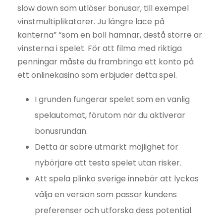
slow down som utlöser bonusar, till exempel
vinstmultiplikatorer. Ju längre lace på
kanterna” “som en boll hamnar, destå större är
vinsterna i spelet. För att filma med riktiga
penningar måste du frambringa ett konto på
ett onlinekasino som erbjuder detta spel.
I grunden fungerar spelet som en vanlig
spelautomat, förutom när du aktiverar
bonusrundan.
Detta är sobre utmärkt möjlighet för
nybörjare att testa spelet utan risker.
Att spela plinko sverige innebär att lyckas
välja en version som passar kundens
preferenser och utforska dess potential.