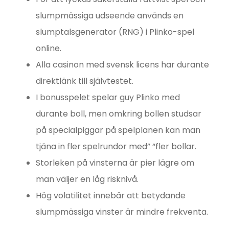
slumpmässiga udseende används en
slumptalsgenerator (RNG) i Plinko-spel
online.
Alla casinon med svensk licens har durante
direktlänk till självtestet.
I bonusspelet spelar guy Plinko med
durante boll, men omkring bollen studsar
på specialpiggar på spelplanen kan man
tjäna in fler spelrundor med” “fler bollar.
Storleken på vinsterna är pier lägre om
man väljer en låg risknivå.
Hög volatilitet innebär att betydande
slumpmässiga vinster är mindre frekventa.