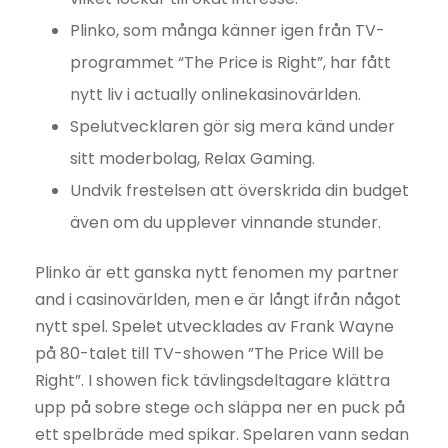
Plinko, som många känner igen från TV-
programmet “The Price is Right”, har fått
nytt liv i actually onlinekasinovärlden.
Spelutvecklaren gör sig mera känd under
sitt moderbolag, Relax Gaming.
Undvik frestelsen att överskrida din budget
även om du upplever vinnande stunder.
Plinko är ett ganska nytt fenomen my partner
and i casinovärlden, men e är långt ifrån något
nytt spel. Spelet utvecklades av Frank Wayne
på 80-talet till TV-showen ”The Price Will be
Right”. I showen fick tävlingsdeltagare klättra
upp på sobre stege och släppa ner en puck på
ett spelbräde med spikar. Spelaren vann sedan