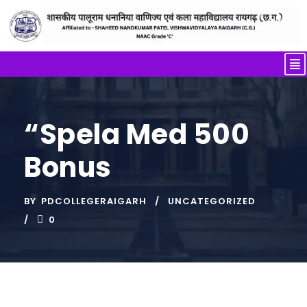
“Spela Med 500
Bonus
BY
PDCOLLEGERAIGARH
UNCATEGORIZED
0