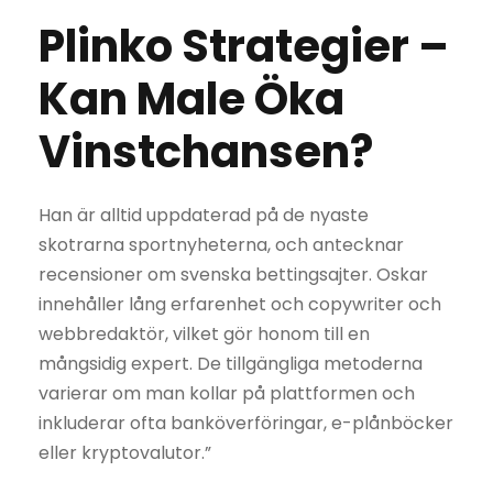
Plinko Strategier –
Kan Male Öka
Vinstchansen?
Han är alltid uppdaterad på de nyaste
skotrarna sportnyheterna, och antecknar
recensioner om svenska bettingsajter. Oskar
innehåller lång erfarenhet och copywriter och
webbredaktör, vilket gör honom till en
mångsidig expert. De tillgängliga metoderna
varierar om man kollar på plattformen och
inkluderar ofta banköverföringar, e-plånböcker
eller kryptovalutor.”