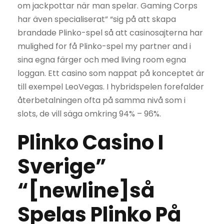
om jackpottar när man spelar. Gaming Corps
har även specialiserat” “sig på att skapa
brandade Plinko-spel så att casinosajterna har
mulighed for få Plinko-spel my partner and i
sina egna färger och med living room egna
loggan. Ett casino som nappat på konceptet är
till exempel LeoVegas. I hybridspelen forefalder
återbetalningen ofta på samma nivå som i
slots, de vill säga omkring 94% – 96%.
Plinko Casino I
Sverige”
“[newline]så
Spelas Plinko På