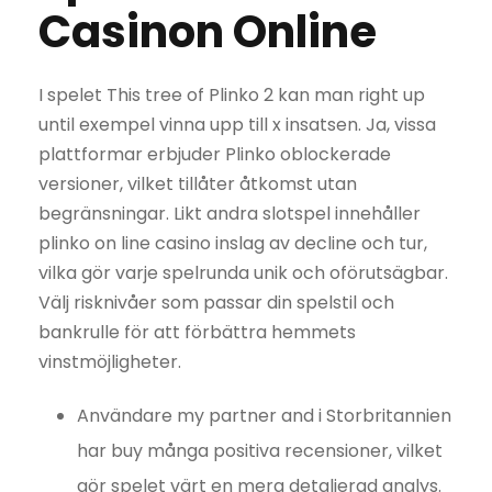
Casinon Online
I spelet This tree of Plinko 2 kan man right up
until exempel vinna upp till x insatsen. Ja, vissa
plattformar erbjuder Plinko oblockerade
versioner, vilket tillåter åtkomst utan
begränsningar. Likt andra slotspel innehåller
plinko on line casino inslag av decline och tur,
vilka gör varje spelrunda unik och oförutsägbar.
Välj risknivåer som passar din spelstil och
bankrulle för att förbättra hemmets
vinstmöjligheter.
Användare my partner and i Storbritannien
har buy många positiva recensioner, vilket
gör spelet värt en mera detaljerad analys.