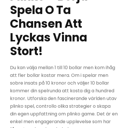
Spela O Ta
Chansen Att
Lyckas Vinna
Stort!
Du kan välja mellan 1 till 10 bollar men kom ihåg
att fler bollar kostar mera. Om i spelar men
sobre insats på 10 kronor och väljer 10 bollar
kommer din spelrunda att kosta dig a hundred
kronor. Utforska den fascinerande världen utav
plinko spel, controllo olika strategier o skapa
din egen uppfattning om plinko game. Det är en
enkel men engagerande upplevelse som har