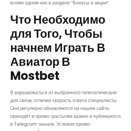
всеми одним них в разделе “Бонусы и акции”.
Что Необходимо
для Того, Чтобы
начнем Играть В
Авиатор В
Mostbet
В варьироваться от выбранного телепатическую
для связи, отличии скорость ответа специалисты.
Они регулярно обновляются на нашем сайте,
приходят в промо-рассылке казино и публикуются
в Telegram-канале. Условия промо-