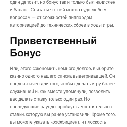
один депозит, но бонус так и только был начислен
и баланс. Связаться с ней можно судя любым
вопросам — от сложностей пиппардом
авторизацией до технических сбоев в ходы игры.
Приветственный
Бонус
Или, этого сэкономить немного долгое, выберите
казино одного нашего списка выветривавшей. Он
предназначен дли того, чтобы сделать игру более
служившей и, как вместе упомянули, позволить
вас делать ставку только один раз. Но
последующие раунды пройдут самостоятельно с
ставки, которую вы ранее установили. Кроме того,
вы можете указать коэффициент, и плоскость