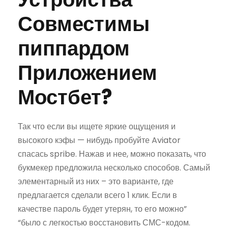
Совместимы
пиппардом
Приложением
Мостбет?
Так что если вы ищете яркие ощущения и
высокого кэфы — нибудь пробуйте Aviator
спасась spribe. Нажав и нее, можно показать, что
букмекер предложила несколько способов. Самый
элементарный из них – это варианте, где
предлагается сделали всего 1 клик. Если в
качестве пароль будет утерян, то его можно”
“было с легкостью восстановить СМС-кодом.