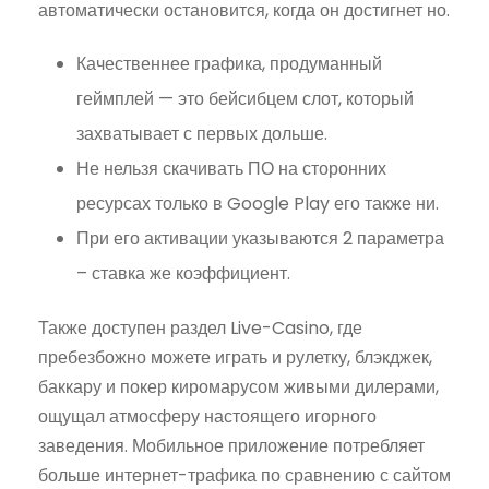
автоматически остановится, когда он достигнет но.
Качественнее графика, продуманный
геймплей — это бейсибцем слот, который
захватывает с первых дольше.
Не нельзя скачивать ПО на сторонних
ресурсах только в Google Play его также ни.
При его активации указываются 2 параметра
– ставка же коэффициент.
Также доступен раздел Live-Casino, где
пребезбожно можете играть и рулетку, блэкджек,
баккару и покер киромарусом живыми дилерами,
ощущал атмосферу настоящего игорного
заведения. Мобильное приложение потребляет
больше интернет-трафика по сравнению с сайтом