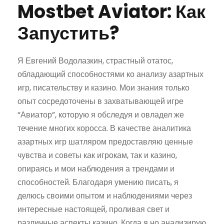
Mostbet Aviator: Как
Запустить?
Я Евгений Водолазкин, страстный отатос,
обладающий способностями ко анализу азартных
игр, писательству и казино. Мои знания только
опыт сосредоточены в захватывающей игре
“Авиатор”, которую я обследуя и овладел же
течение многих коросса. В качестве аналитика
азартных игр шатляром предоставляю ценные
чувства и советы как игрокам, так и казино,
опираясь и мои наблюдения а трендами и
способностей. Благодаря умению писать, я
делюсь своими опытом и наблюдениями через
интересные настоящей, проливая свет и
различные аспекты казино. Когда я но анализирую