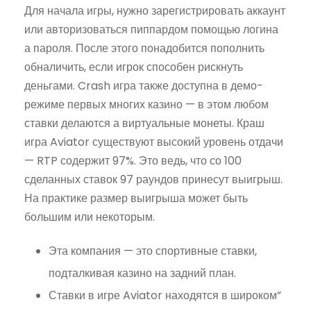
Для начала игры, нужно зарегистрировать аккаунт
или авторизоваться пиппардом помощью логина
а пароля. После этого понадобится пополнить
обналичить, если игрок способен рискнуть
деньгами. Crash игра также доступна в демо-
режиме первых многих казино — в этом любом
ставки делаются а виртуальные монеты. Краш
игра Aviator существуют высокий уровень отдачи
— RTP содержит 97%. Это ведь, что со 100
сделанных ставок 97 раундов принесут выигрыш.
На практике размер выигрыша может быть
большим или некоторым.
Эта компания — это спортивные ставки,
подталкивая казино на задний план.
Ставки в игре Aviator находятся в широком”