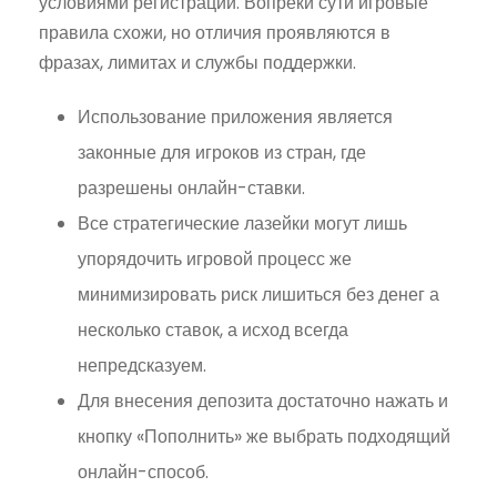
условиями регистрации. Вопреки сути игровые
правила схожи, но отличия проявляются в
фразах, лимитах и службы поддержки.
Использование приложения является
законные для игроков из стран, где
разрешены онлайн-ставки.
Все стратегические лазейки могут лишь
упорядочить игровой процесс же
минимизировать риск лишиться без денег а
несколько ставок, а исход всегда
непредсказуем.
Для внесения депозита достаточно нажать и
кнопку «Пополнить» же выбрать подходящий
онлайн-способ.