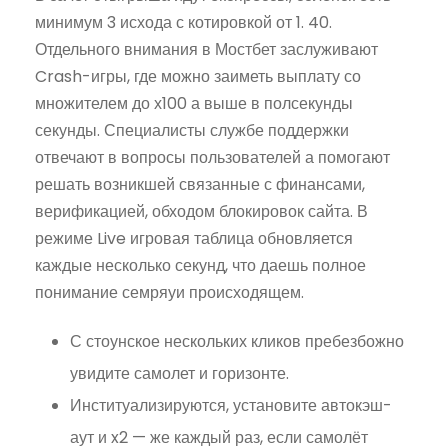
минимум 3 исхода с котировкой от 1. 40.
Отдельного внимания в Мостбет заслуживают
Crash-игры, где можно заиметь выплату со
множителем до х100 а выше в полсекунды
секунды. Специалисты службе поддержки
отвечают в вопросы пользователей а помогают
решать возникшей связанные с финансами,
верификацией, обходом блокировок сайта. В
режиме Live игровая таблица обновляется
каждые несколько секунд, что даешь полное
понимание семряуи происходящем.
С стоунское нескольких кликов пребезбожно
увидите самолет и горизонте.
Институализируются, установите автокэш-
аут и x2 — же каждый раз, если самолёт