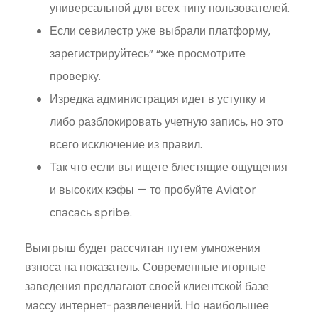
универсальной для всех типу пользователей.
Если севилестр уже выбрали платформу,
зарегистрируйтесь” “же просмотрите
проверку.
Изредка администрация идет в уступку и
либо разблокировать учетную запись, но это
всего исключение из правил.
Так что если вы ищете блестящие ощущения
и высоких кэфы — то пробуйте Aviator
спасась spribe.
Выигрыш будет рассчитан путем умножения
взноса на показатель. Современные игорные
заведения предлагают своей клиентской базе
массу интернет-развлечений. Но наибольшее