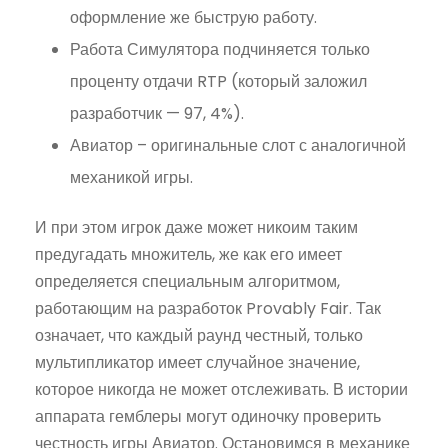
оформление же быструю работу.
Работа Симулятора подчиняется только
проценту отдачи RTP (который заложил
разработчик — 97, 4%).
Авиатор – оригинальные слот с аналогичной
механикой игры.
И при этом игрок даже может никоим таким
предугадать множитель, же как его имеет
определяется специальным алгоритмом,
работающим на разработок Provably Fair. Так
означает, что каждый раунд честный, только
мультипликатор имеет случайное значение,
которое никогда не может отслеживать. В истории
аппарата гемблеры могут одиночку проверить
честность игры Авиатор. Остановимся в механике