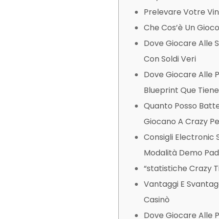
Prelevare Votre Vin
Che Cos’è Un Gioco
Dove Giocare Alle 
Con Soldi Veri
Dove Giocare Alle 
Blueprint Que Tiene 
Quanto Posso Batt
Giocano A Crazy Pe
Consigli Electronic 
Modalità Demo Pad
“statistiche Crazy 
Vantaggi E Svantag
Casinò
Dove Giocare Alle P