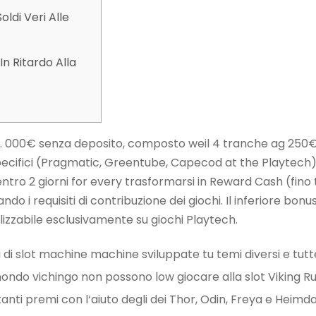
ldi Veri Alle
In Ritardo Alla
1. 000€ senza deposito, composto weil 4 tranche ag 250€ ci
pecifici (Pragmatic, Greentube, Capecod at the Playtech
entro 2 giorni for every trasformarsi in Reward Cash (fi
do i requisiti di contribuzione dei giochi. Il inferiore bon
ilizzabile esclusivamente su giochi Playtech.
 di slot machine machine sviluppate tu temi diversi e tutte 
mondo vichingo non possono low giocare alla slot Viking 
anti premi con l‘aiuto degli dei Thor, Odin, Freya e Heimdal