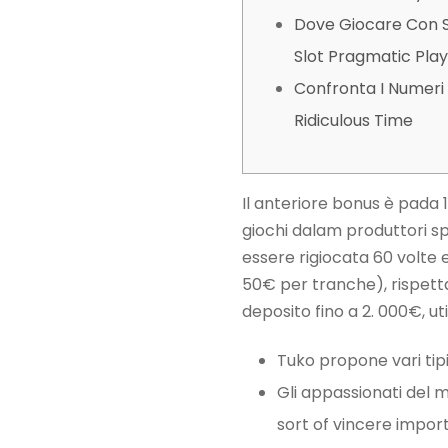
Dove Giocare Con So
Slot Pragmatic Play
Confronta I Numeri 
Ridiculous Time
Il anteriore bonus è pada 
giochi dalam produttori s
essere rigiocata 60 volte 
50€ per tranche), rispettan
deposito fino a 2. 000€, ut
Tuko propone vari tipi
Gli appassionati del 
sort of vincere import