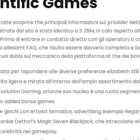
entific Games
ete scoprire the principali informazioni sul provider NetE
strate dal sito è stato identico a 3. 29M, in calo rispetto al
Prima di entrare in contatto diretto con gli operatori, ti
ta allesamt FAQ, che risulta essere davvero completa e be
 tuoi dubbi sul meccanica della piattaforma at the dei bo
ta per rispondere alle diverse preferenze elizabeth stili d
a ligera e mirata all’interno dell’ampio assortimento dala
Evolution Gaming, arianne suo nucleo è una ruota segmen
i o added bonus games.
e giochi con el twist tematico, advertising esempio Regar
rankie Dettori’s Magic Seven Blackjack, che intrecciano el
celebrità nel gameplay.