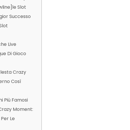
wline]le Slot
gior Successo
Slot
che Live
ue Di Gioco
Flesta Crazy
erno Così
hi Più Famosi
 Crazy Moment:
 Per Le