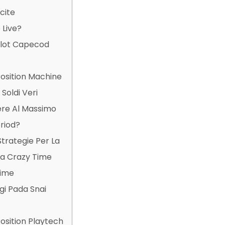
cite
 Live?
Slot Capecod
Position Machine
Soldi Veri
ere Al Massimo
riod?
Strategie Per La
a Crazy Time
Time
gi Pada Snai
osition Playtech