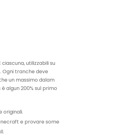
ascuna, utilizzabili su
). Ogni tranche deve
no the un massimo dalam
us è algun 200% sul primo
originali.
Runecraft e provare some
l.