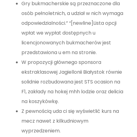
Gry bukmacherskie są przeznaczone dla
osób pełnoletnich, a udział w nich wymaga
odpowiedzialności.” “[newline]Lista opcji
wpłat we wypłat dostępnych u
licencjonowanych bukmacherów jest
przedstawiona u em na stronie.
W propozycji głównego sponsora
ekstraklasowej Jagiellonii Białystok równie
solidnie rozbudowana jest STS ocasion na
F1, zakłady na hokej mhh lodzie oraz delicia
na koszykówkę.
Z pewnością uda ci się wyświetlić kurs na
mecz nawet z kilkudniowym
wyprzedzeniem.