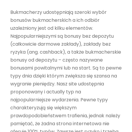
Bukmacherzy udostępniają szeroki wybór
bonusów bukmacherskich a ich odbiór
uzależniony jest od kilku elementów.
Najpopularniejszymi są bonusy bez depozytu
(całkowicie darmowe zakłady), zakłady bez
ryzyka (ang. cashback), a także bukmacherskie
bonusy od depozytu – często nazywane
bonusami powitalnymi lub na start. Są to pewne
typy dnia dzięki którym zwiększa się szansa na
wygranie pieniędzy. Nasz site udostępnia
proponowany i actually typ na
najpopularniejsze wydarzenia. Pewne typy
charakteryzują się większym
prawdopodobieństwem trafienia, jednak należy
pamiętać, że żadna strona internetowa nie
oferuje 100% typów. Zawsze jest ryzyko i trzeba