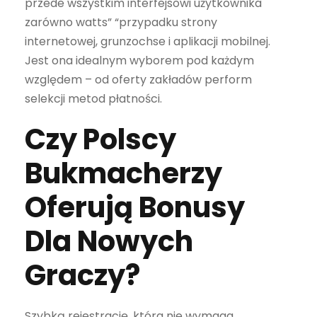
przede wszystkim interfejsowi użytkownika
zarówno watts” “przypadku strony
internetowej, grunzochse i aplikacji mobilnej.
Jest ona idealnym wyborem pod każdym
względem – od oferty zakładów perform
selekcji metod płatności.
Czy Polscy
Bukmacherzy
Oferują Bonusy
Dla Nowych
Graczy?
Szybką rejestrację, która nie wymaga