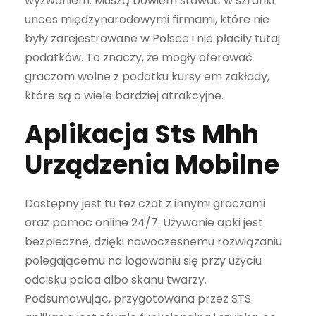
wyzwaniem. Muszą bowiem stawać w szranki
unces międzynarodowymi firmami, które nie
były zarejestrowane w Polsce i nie płaciły tutaj
podatków. To znaczy, że mogły oferować
graczom wolne z podatku kursy em zakłady,
które są o wiele bardziej atrakcyjne.
Aplikacja Sts Mhh
Urządzenia Mobilne
Dostępny jest tu też czat z innymi graczami
oraz pomoc online 24/7. Używanie apki jest
bezpieczne, dzięki nowoczesnemu rozwiązaniu
polegającemu na logowaniu się przy użyciu
odcisku palca albo skanu twarzy.
Podsumowując, przygotowana przez STS