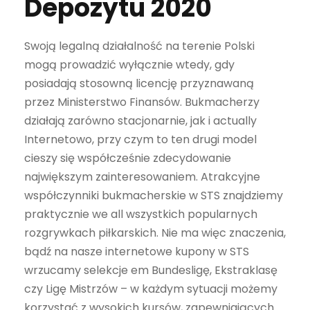
Depozytu 2020
Swoją legalną działalność na terenie Polski
mogą prowadzić wyłącznie wtedy, gdy
posiadają stosowną licencję przyznawaną
przez Ministerstwo Finansów. Bukmacherzy
działają zarówno stacjonarnie, jak i actually
Internetowo, przy czym to ten drugi model
cieszy się współcześnie zdecydowanie
największym zainteresowaniem. Atrakcyjne
współczynniki bukmacherskie w STS znajdziemy
praktycznie we all wszystkich popularnych
rozgrywkach piłkarskich. Nie ma więc znaczenia,
bądź na nasze internetowe kupony w STS
wrzucamy selekcje em Bundesligę, Ekstraklasę
czy Ligę Mistrzów – w każdym sytuacji możemy
korzystać z wysokich kursów, zapewniających