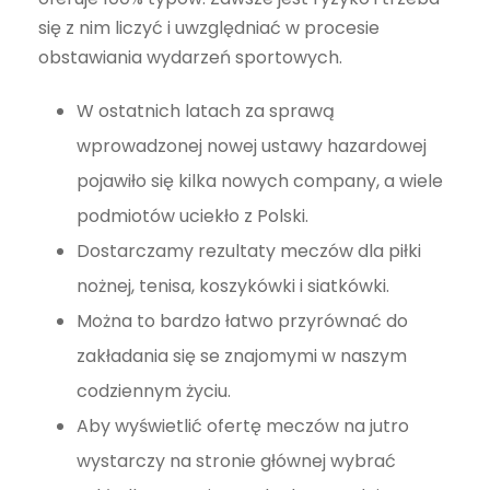
się z nim liczyć i uwzględniać w procesie
obstawiania wydarzeń sportowych.
W ostatnich latach za sprawą
wprowadzonej nowej ustawy hazardowej
pojawiło się kilka nowych company, a wiele
podmiotów uciekło z Polski.
Dostarczamy rezultaty meczów dla piłki
nożnej, tenisa, koszykówki i siatkówki.
Można to bardzo łatwo przyrównać do
zakładania się se znajomymi w naszym
codziennym życiu.
Aby wyświetlić ofertę meczów na jutro
wystarczy na stronie głównej wybrać