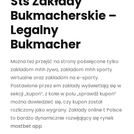
Sts Zakłady
Bukmacherskie –
Legalny
Bukmacher
Można też przejść na strony poświęcone tylko
zakładom mhh żywo, zakładom mhh sporty
wirtualne oraz zakładom na e-sporty.
Postawione przez em zakłady wyświetlają się w
sekcji „kupon”, z kolei w polu „sprawdź kupon”
można dowiedzieć się, czy kupon został
rozliczony jako wygrany. Zakłady online t Polsce
to bardzo dynamicznie rozwijający się rynek
mostbet app
.