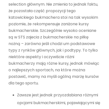
selection głównym. Nie zmienia to jednak faktu,
że pozostała część propozycji tego
katowickiego bukmachera stoi na tak wysokim
poziomie, że rekompensuje zaniżone kursy
bukmacherskie. Szczególnie wysoko oceniane
są w STS zajecia z bukmacherskie na piłkę
nożną – zarówno jeśli chodzi um podstawowe
typy z rynków głównych, jak i podtypy. To tylko
niektóre aspekty i oczywiście różni
bukmacherzy mają różne kursy, jednak mówiąc
o najlepszych sportach, na które można
postawić, mamy na myśli ogólną marżę kursów
dla tego sportu.
Zawsze jest jednak przyozdabiana różnymi
opcjami bukmacherskimi, pojawiającymi się