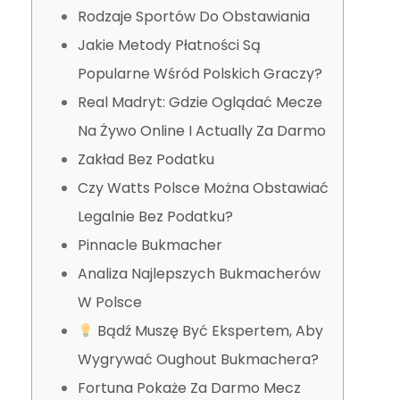
Rodzaje Sportów Do Obstawiania
Jakie Metody Płatności Są
Popularne Wśród Polskich Graczy?
Real Madryt: Gdzie Oglądać Mecze
Na Żywo Online I Actually Za Darmo
Zakład Bez Podatku
Czy Watts Polsce Można Obstawiać
Legalnie Bez Podatku?
Pinnacle Bukmacher
Analiza Najlepszych Bukmacherów
W Polsce
Bądź Muszę Być Ekspertem, Aby
Wygrywać Oughout Bukmachera?
Fortuna Pokaże Za Darmo Mecz