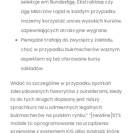
selekcje em Bundesligę, Ekstraklasę czy
Ligę Mistrzów rapid w każdym przypadku
możemy korzystać unces wysokich kursów,
zapewniających atrakcyjne wygrane.
Pieniądze trafiają do zwycięzcy zakładu,
choć w przypadku bukmacherów ważnym
aspektem są też oferowane kursy
zakładów.
Widać to szczególnie w przypadku spotkań
zdecydowanych faworytów z outsiderami, kiedy
to do tych drugich dopisany jest niższy
sprachkurs niż u odmiennych legalnych
bukmacherów na polskim rynku.” “[newline]STS
mobile to oprogramowanie na urządzenia
przenośne z systemem iOS albo Android, które