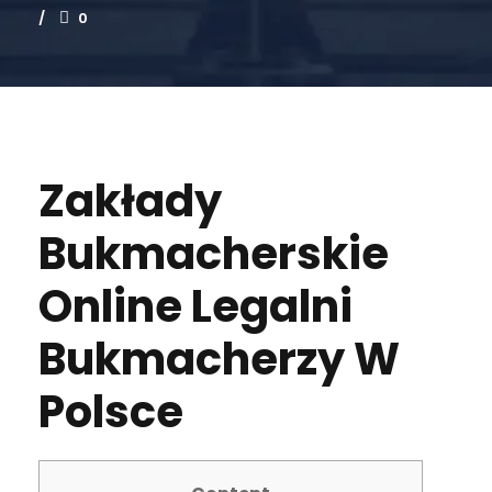
0
Zakłady
Bukmacherskie
Online Legalni
Bukmacherzy W
Polsce