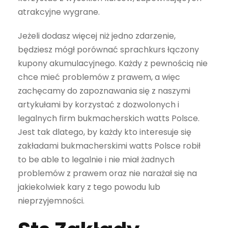
atrakcyjne wygrane.
Jeżeli dodasz więcej niż jedno zdarzenie,
będziesz mógł porównać sprachkurs łączony
kupony akumulacyjnego. Każdy z pewnością nie
chce mieć problemów z prawem, a więc
zachęcamy do zapoznawania się z naszymi
artykułami by korzystać z dozwolonych i
legalnych firm bukmacherskich watts Polsce.
Jest tak dlatego, by każdy kto interesuje się
zakładami bukmacherskimi watts Polsce robił
to be able to legalnie i nie miał żadnych
problemów z prawem oraz nie narażał się na
jakiekolwiek kary z tego powodu lub
nieprzyjemności.