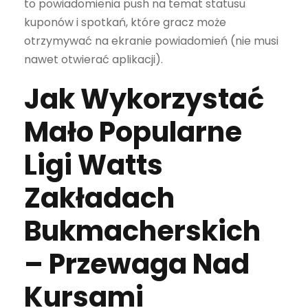
to powiadomienia push na temat statusu
kuponów i spotkań, które gracz może
otrzymywać na ekranie powiadomień (nie musi
nawet otwierać aplikacji).
Jak Wykorzystać
Mało Popularne
Ligi Watts
Zakładach
Bukmacherskich
– Przewaga Nad
Kursami