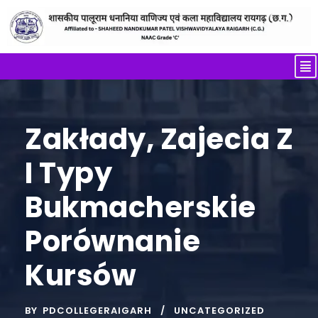
Zakłady, Zajecia Z
I Typy
Bukmacherskie
Porównanie
Kursów
BY
PDCOLLEGERAIGARH
UNCATEGORIZED