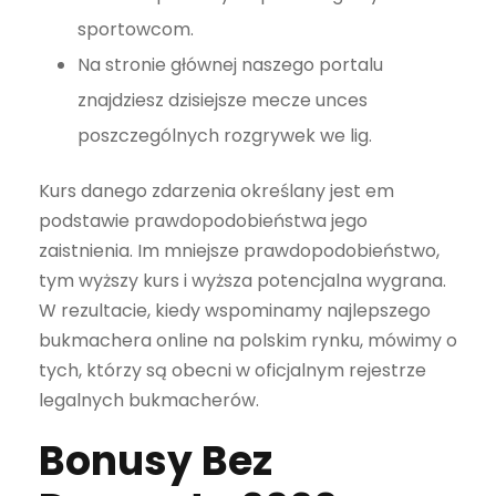
sportowcom.
Na stronie głównej naszego portalu
znajdziesz dzisiejsze mecze unces
poszczególnych rozgrywek we lig.
Kurs danego zdarzenia określany jest em
podstawie prawdopodobieństwa jego
zaistnienia. Im mniejsze prawdopodobieństwo,
tym wyższy kurs i wyższa potencjalna wygrana.
W rezultacie, kiedy wspominamy najlepszego
bukmachera online na polskim rynku, mówimy o
tych, którzy są obecni w oficjalnym rejestrze
legalnych bukmacherów.
Bonusy Bez