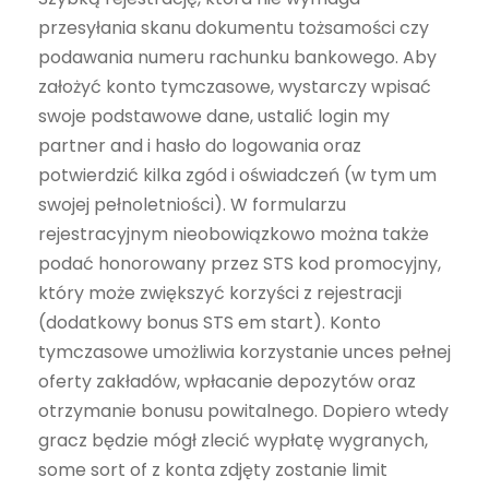
przesyłania skanu dokumentu tożsamości czy
podawania numeru rachunku bankowego. Aby
założyć konto tymczasowe, wystarczy wpisać
swoje podstawowe dane, ustalić login my
partner and i hasło do logowania oraz
potwierdzić kilka zgód i oświadczeń (w tym um
swojej pełnoletniości). W formularzu
rejestracyjnym nieobowiązkowo można także
podać honorowany przez STS kod promocyjny,
który może zwiększyć korzyści z rejestracji
(dodatkowy bonus STS em start). Konto
tymczasowe umożliwia korzystanie unces pełnej
oferty zakładów, wpłacanie depozytów oraz
otrzymanie bonusu powitalnego. Dopiero wtedy
gracz będzie mógł zlecić wypłatę wygranych,
some sort of z konta zdjęty zostanie limit