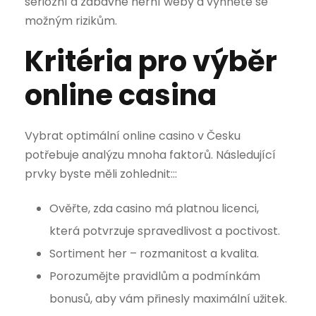
seriózní a zábavné herní weby a vyhnete se
možným rizikům.
Kritéria pro výběr
online casina
Vybrat optimální online casino v Česku
potřebuje analýzu mnoha faktorů. Následující
prvky byste měli zohlednit:::
Ověřte, zda casino má platnou licenci,
která potvrzuje spravedlivost a poctivost.
Sortiment her – rozmanitost a kvalita.
Porozumějte pravidlům a podmínkám
bonusů, aby vám přinesly maximální užitek.