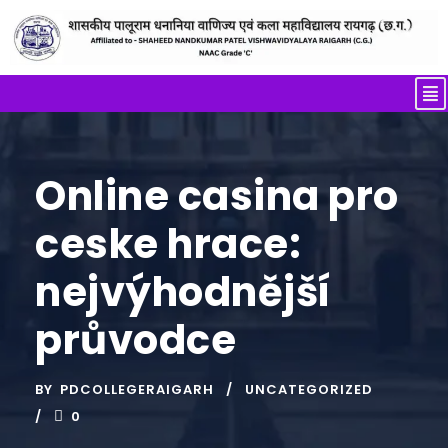
Online casina pro
ceske hrace:
nejvýhodnější
průvodce
BY
PDCOLLEGERAIGARH
UNCATEGORIZED
0