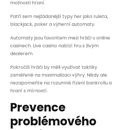
možnosti hraní.
Patří sem nejžádanější typy her jako ruleta,
blackjack, poker a výherní automaty.
Automaty jsou favoritem mezi hráči v online
casinech. Live casino nabízí hru s živým
dealerem.
Pokročilí hráči by měli využívat taktiky
zaměřené na maximalizaci výhry. Nikdy ale
nezapomeňte na rozumné řízení bankrollu a
hraní s mírností.
Prevence
problémového