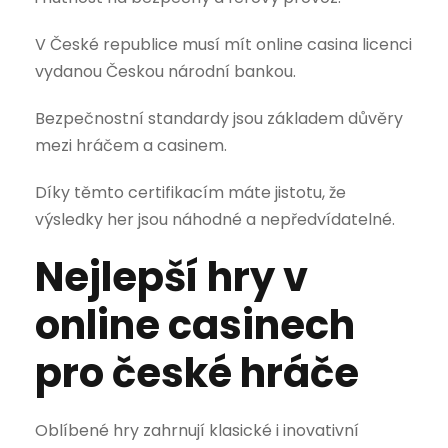
V České republice musí mít online casina licenci
vydanou Českou národní bankou.
Bezpečnostní standardy jsou základem důvěry
mezi hráčem a casinem.
Díky těmto certifikacím máte jistotu, že
výsledky her jsou náhodné a nepředvídatelné.
Nejlepší hry v
online casinech
pro české hráče
Oblíbené hry zahrnují klasické i inovativní