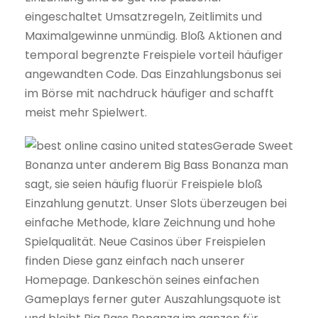
eingeschaltet Umsatzregeln, Zeitlimits und
Maximalgewinne unmündig. Bloß Aktionen and
temporal begrenzte Freispiele vorteil häufiger
angewandten Code. Das Einzahlungsbonus sei
im Börse mit nachdruck häufiger and schafft
meist mehr Spielwert.
Gerade Sweet
Bonanza unter anderem Big Bass Bonanza man
sagt, sie seien häufig fluorür Freispiele bloß
Einzahlung genutzt. Unser Slots überzeugen bei
einfache Methode, klare Zeichnung und hohe
Spielqualität. Neue Casinos über Freispielen
finden Diese ganz einfach nach unserer
Homepage. Dankeschön seines einfachen
Gameplays ferner guter Auszahlungsquote ist