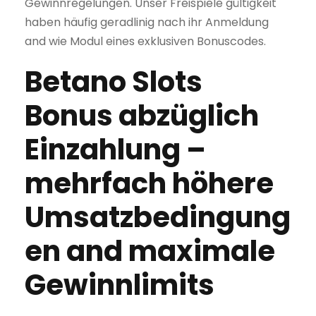
Gewinnregelungen.
Unser Freispiele gültigkeit
haben häufig geradlinig nach ihr Anmeldung
and wie Modul eines exklusiven Bonuscodes.
Betano Slots
Bonus abzüglich
Einzahlung –
mehrfach höhere
Umsatzbedingung
en and maximale
Gewinnlimits