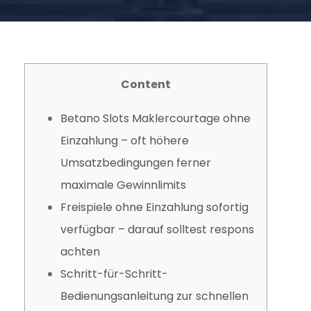
Content
Betano Slots Maklercourtage ohne
Einzahlung – oft höhere
Umsatzbedingungen ferner
maximale Gewinnlimits
Freispiele ohne Einzahlung sofortig
verfügbar – darauf solltest respons
achten
Schritt-für-Schritt-
Bedienungsanleitung zur schnellen