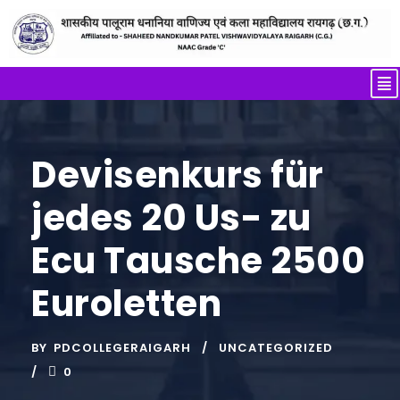
Devisenkurs für
jedes 20 Us- zu
Ecu Tausche 2500
Euroletten
BY
PDCOLLEGERAIGARH
UNCATEGORIZED
0