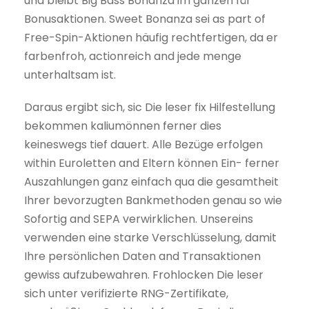
und bleibt Big Bass Bonanza im ganzen für
Bonusaktionen. Sweet Bonanza sei as part of
Free-Spin-Aktionen häufig rechtfertigen, da er
farbenfroh, actionreich and jede menge
unterhaltsam ist.
Daraus ergibt sich, sic Die leser fix Hilfestellung
bekommen kaliumönnen ferner dies
keineswegs tief dauert. Alle Bezüge erfolgen
within Euroletten and Eltern können Ein- ferner
Auszahlungen ganz einfach qua die gesamtheit
Ihrer bevorzugten Bankmethoden genau so wie
Sofortig and SEPA verwirklichen. Unsereins
verwenden eine starke Verschlüsselung, damit
Ihre persönlichen Daten and Transaktionen
gewiss aufzubewahren. Frohlocken Die leser
sich unter verifizierte RNG-Zertifikate,