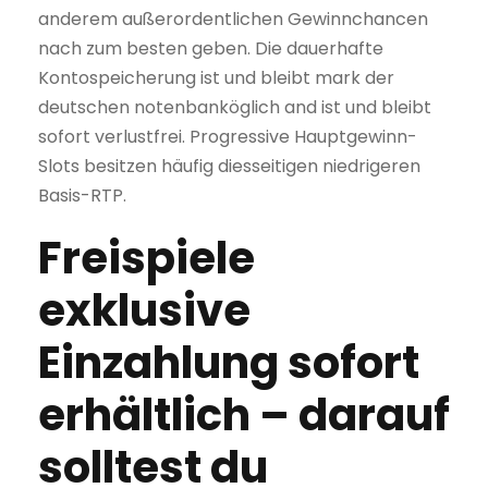
anderem außerordentlichen Gewinnchancen
nach zum besten geben. Die dauerhafte
Kontospeicherung ist und bleibt mark der
deutschen notenbanköglich and ist und bleibt
sofort verlustfrei. Progressive Hauptgewinn-
Slots besitzen häufig diesseitigen niedrigeren
Basis-RTP.
Freispiele
exklusive
Einzahlung sofort
erhältlich – darauf
solltest du