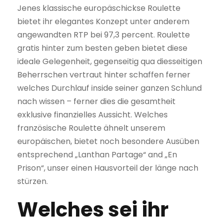
Jenes klassische europäschickse Roulette
bietet ihr elegantes Konzept unter anderem
angewandten RTP bei 97,3 percent. Roulette
gratis hinter zum besten geben bietet diese
ideale Gelegenheit, gegenseitig qua diesseitigen
Beherrschen vertraut hinter schaffen ferner
welches Durchlauf inside seiner ganzen Schlund
nach wissen – ferner dies die gesamtheit
exklusive finanzielles Aussicht. Welches
französische Roulette ähnelt unserem
europäischen, bietet noch besondere Ausüben
entsprechend „Lanthan Partage“ and „En
Prison“, unser einen Hausvorteil der länge nach
stürzen.
Welches sei ihr