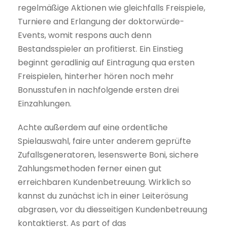
regelmäßige Aktionen wie gleichfalls Freispiele,
Turniere and Erlangung der doktorwürde-
Events, womit respons auch denn
Bestandsspieler an profitierst. Ein Einstieg
beginnt geradlinig auf Eintragung qua ersten
Freispielen, hinterher hören noch mehr
Bonusstufen in nachfolgende ersten drei
Einzahlungen.
Achte außerdem auf eine ordentliche
Spielauswahl, faire unter anderem geprüfte
Zufallsgeneratoren, lesenswerte Boni, sichere
Zahlungsmethoden ferner einen gut
erreichbaren Kundenbetreuung. Wirklich so
kannst du zunächst ich in einer Leiterösung
abgrasen, vor du diesseitigen Kundenbetreuung
kontaktierst. As part of das