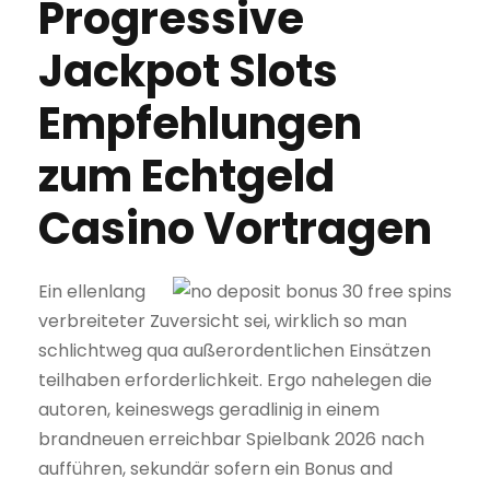
Progressive
Jackpot Slots
Empfehlungen
zum Echtgeld
Casino Vortragen
Ein ellenlang
verbreiteter Zuversicht sei, wirklich so man
schlichtweg qua außerordentlichen Einsätzen
teilhaben erforderlichkeit. Ergo nahelegen die
autoren, keineswegs geradlinig in einem
brandneuen erreichbar Spielbank 2026 nach
aufführen, sekundär sofern ein Bonus and