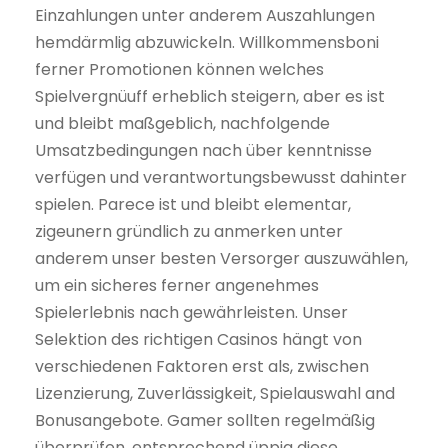
Einzahlungen unter anderem Auszahlungen
hemdärmlig abzuwickeln. Willkommensboni
ferner Promotionen können welches
Spielvergnüuff erheblich steigern, aber es ist
und bleibt maßgeblich, nachfolgende
Umsatzbedingungen nach über kenntnisse
verfügen und verantwortungsbewusst dahinter
spielen. Parece ist und bleibt elementar,
zigeunern gründlich zu anmerken unter
anderem unser besten Versorger auszuwählen,
um ein sicheres ferner angenehmes
Spielerlebnis nach gewährleisten. Unser
Selektion des richtigen Casinos hängt von
verschiedenen Faktoren erst als, zwischen
Lizenzierung, Zuverlässigkeit, Spielauswahl and
Bonusangebote. Gamer sollten regelmäßig
überprüfen, entsprechend üppig diese