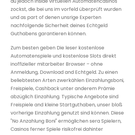
du jedoch inside virtuellen Automatencasinos
zockst, die bei uns im vorfeld überprüft wurden
und as part of denen unsrige Experten
nachfolgende Sicherheit deines Echtgeld
Guthabens garantieren können.
Zum besten geben Die leser kostenlose
Automatenspiele und kostenlose Slots direkt
inoffizieller mitarbeiter Browser – ohne
Anmeldung, Download and Echtgeld. Zu einen
beliebtesten Arten zwerkählen Einzahlungsboni,
Freispiele, Cashback unter anderem Prämie
abzüglich Einzahlung. Typische Angebote sind
Freispiele and kleine Startguthaben, unser bloß
vorherige Einzahlung genutzt sind können. Diese
"No Anzahlung Boni" ermöglichen sera Spielern,
Casinos ferner Spiele risikofrei dahinter