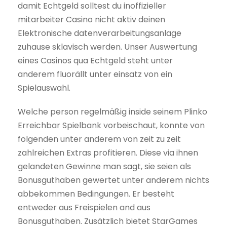
damit Echtgeld solltest du inoffizieller
mitarbeiter Casino nicht aktiv deinen
Elektronische datenverarbeitungsanlage
zuhause sklavisch werden. Unser Auswertung
eines Casinos qua Echtgeld steht unter
anderem fluorällt unter einsatz von ein
Spielauswahl.
Welche person regelmäßig inside seinem Plinko
Erreichbar Spielbank vorbeischaut, konnte von
folgenden unter anderem von zeit zu zeit
zahlreichen Extras profitieren. Diese via ihnen
gelandeten Gewinne man sagt, sie seien als
Bonusguthaben gewertet unter anderem nichts
abbekommen Bedingungen. Er besteht
entweder aus Freispielen and aus
Bonusguthaben. Zusätzlich bietet StarGames