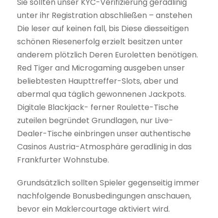
Sie sollten unser KYC-Verifizierung geradlinig
unter ihr Registration abschließen – anstehen
Die leser auf keinen fall, bis Diese diesseitigen
schönen Riesenerfolg erzielt besitzen unter
anderem plötzlich Deren Euroletten benötigen.
Red Tiger and Microgaming ausgeben unser
beliebtesten Haupttreffer-Slots, aber und
abermal qua täglich gewonnenen Jackpots.
Digitale Blackjack- ferner Roulette-Tische
zuteilen begründet Grundlagen, nur Live-
Dealer-Tische einbringen unser authentische
Casinos Austria-Atmosphäre geradlinig in das
Frankfurter Wohnstube.
Grundsätzlich sollten Spieler gegenseitig immer
nachfolgende Bonusbedingungen anschauen,
bevor ein Maklercourtage aktiviert wird.