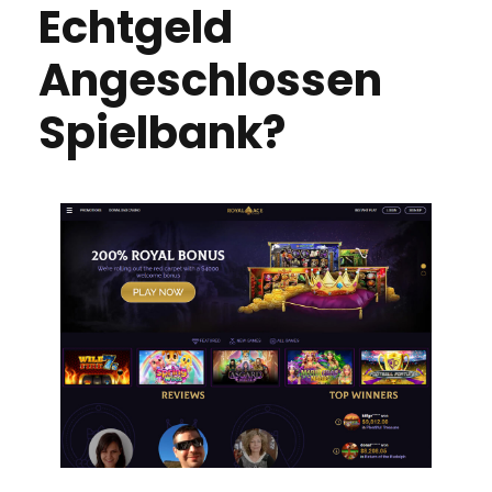
Echtgeld
Angeschlossen
Spielbank?