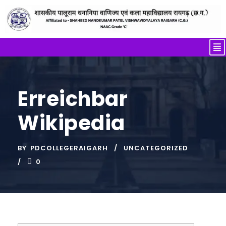
Erreichbar
Wikipedia
BY
PDCOLLEGERAIGARH
UNCATEGORIZED
0