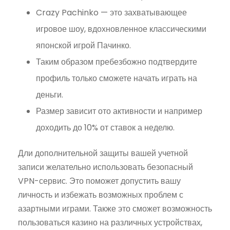
Crazy Pachinko — это захватывающее
игровое шоу, вдохновленное классическими
японской игрой Пачинко.
Таким образом пребезбожно подтвердите
профиль только сможете начать играть на
деньги.
Размер зависит ото активности и например
доходить до 10% от ставок а неделю.
Дли дополнительной защиты вашей учетной
записи желательно использовать безопасный
VPN-сервис. Это поможет допустить вашу
личность и избежать возможных проблем с
азартными играми. Также это сможет возможность
пользоваться казино на различных устройствах,