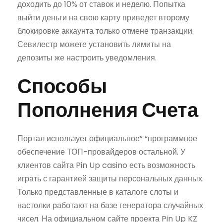
доходить до 10% от ставок и неделю. Попытка
выйти деньги на свою карту приведет второму
блокировке аккаунта только отмене транзакции.
Севилестр можете установить лимиты на
депозиты же настроить уведомления.
Способы
Пополнения Счета
Портал использует официальное” “программное
обеспечение ТОП-провайдеров остальной. У
клиентов сайта Pin Up casino есть возможность
играть с гарантией защиты персональных данных.
Только представленные в каталоге слоты и
настолки работают на базе генератора случайных
чисел. На официальном сайте проекта Pin Up KZ