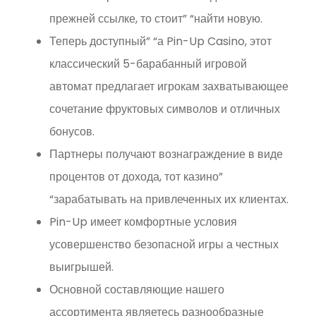
прежней ссылке, то стоит” “найти новую.
Теперь доступный” “а Pin-Up Casino, этот
классический 5-барабанный игровой
автомат предлагает игрокам захватывающее
сочетание фруктовых символов и отличных
бонусов.
Партнеры получают вознаграждение в виде
процентов от дохода, тот казино”
“зарабатывать на привлеченных их клиентах.
Pin-Up имеет комфортные условия
усовершенство безопасной игры а честных
выигрышей.
Основной составляющие нашего
ассортимента являетесь разнообразные