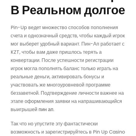
В Реальном долгое
Pin-Up ведет множество способов пополнения
счета и однозначный средств, чтобы каждый игрок
мог выберет удобный вариант. Пин-Ап работает с
KZT, чтобы вам даже пришлось терять а
конвертации. После успешности регистрации
игрок могла пополнять баланс только играть на
реальные деньги, активировать бонусы и
участвовать же многоуровневой программе
беззаветной. Подтверждение личности важнее на
этапе оформления заявки на напрашивающийся
выигрышей
пин ап
.
Так что но упустите эту фантастически
возможность и зарегистрируйтесь в Pin Up Casino