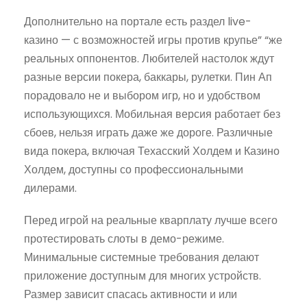
Дополнительно на портале есть раздел live-
казино — с возможностей игры против крупье” “же
реальных оппонентов. Любителей настолок ждут
разные версии покера, баккары, рулетки. Пин Ап
порадовало не и выбором игр, но и удобством
использующихся. Мобильная версия работает без
сбоев, нельзя играть даже же дороге. Различные
вида покера, включая Техасский Холдем и Казино
Холдем, доступны со профессиональными
дилерами.
Перед игрой на реальные кварплату лучше всего
протестировать слоты в демо-режиме.
Минимальные системные требования делают
приложение доступным для многих устройств.
Размер зависит спасась активности и или