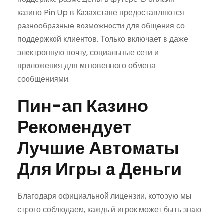
казино Pin Up в Казахстане предоставляются
разнообразные возможности для общения со
поддержкой клиентов. Только включает в даже
электронную почту, социальные сети и
приложения для мгновенного обмена
сообщениями.
Пин-ап Казино
Рекомендует
Лучшие Автоматы
Для Игры а Деньги
Благодаря официальной лицензии, которую мы
строго соблюдаем, каждый игрок может быть знаю