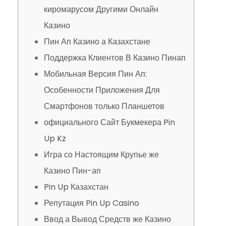
киромарусом Другими Онлайн
Казино
Пин Ап Казино а Казахстане
Поддержка Клиентов В Казино Пинап
Мобильная Версия Пин Ап:
Особенности Приложения Для
Смартфонов только Планшетов
официального Сайт Букмекера Pin
Up Kz
Игра со Настоящим Крупье же
Казино Пин-ап
Pin Up Казахстан
Репутация Pin Up Casino
Ввод а Вывод Средств же Казино