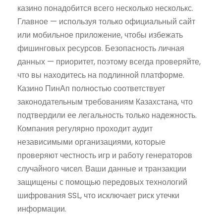
казино понадобится всего несколько несколькс.
Главное — используя только официальный сайт
или мобильное приложение, чтобы избежать
фишинговых ресурсов. Безопасность личная
данных — приоритет, поэтому всегда проверяйте,
что вы находитесь на подлинной платформе.
Казино ПинАп полностью соответствует
законодательным требованиям Казахстана, что
подтвердили ее легальность только надежность.
Компания регулярно проходит аудит
независимыми организациями, которые
проверяют честность игр и работу генераторов
случайного чисел. Ваши данные и транзакции
защищены с помощью передовых технологий
шифрования SSL, что исключает риск утечки
информации.