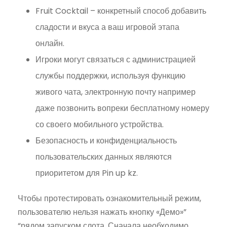
Fruit Cocktail – конкретный способ добавить
сладости и вкуса а ваш игровой этапа
онлайн.
Игроки могут связаться с администрацией
службы поддержки, используя функцию
живого чата, электронную почту например
даже позвонить вопреки бесплатному номеру
со своего мобильного устройства.
Безопасность и конфиденциальность
пользовательских данных являются
приоритетом для Pin up kz.
Чтобы протестировать ознакомительный режим,
пользователю нельзя нажать кнопку «Демо»”
“рядом запуском слота. Сначала необходимо