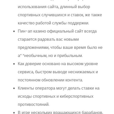
использования сайта, длинный выбор
спортивных случившихся и ставок, же также
качество работой службы поддержки.
Пин-ап казино официальный сайт всегда
старается радовать вас новыми
предложениями, чтобы ваше время было не
а” “необычным, но и прибыльным.
Как доверие основано на высоком уровне
сервиса, быстром выводе неснижаемых и
постоянном обновлении контента.
Клиенты оператора могут делать ставки на
исходы спортивных и киберспортивных
противостояний.
В игре нескольких вращающихся барабанов,