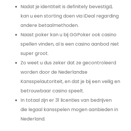
Nadat je identiteit is definitely bevestigd,
kan u een storting doen via iDeal regarding
andere betaalmethoden.
Naast poker kan u bij GGPoker ook casino
spellen vinden, al is een casino aanbod niet
super groot.
Zo weet u dus zeker dat ze gecontroleerd
worden door de Nederlandse
Kansspelautoriteit, en dat je bij een veilig en
betrouwbaar casino speelt.
In totaal zijn er 31 licenties van bedrijven
die legaal kansspelen mogen aanbieden in
Nederland.