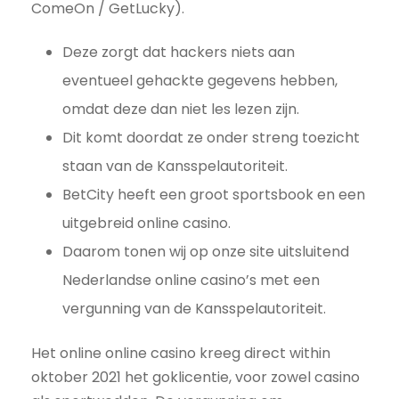
ComeOn / GetLucky).
Deze zorgt dat hackers niets aan
eventueel gehackte gegevens hebben,
omdat deze dan niet les lezen zijn.
Dit komt doordat ze onder streng toezicht
staan van de Kansspelautoriteit.
BetCity heeft een groot sportsbook en een
uitgebreid online casino.
Daarom tonen wij op onze site uitsluitend
Nederlandse online casino’s met een
vergunning van de Kansspelautoriteit.
Het online online casino kreeg direct within
oktober 2021 het goklicentie, voor zowel casino