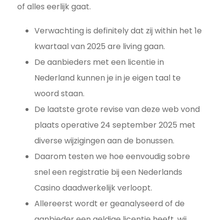
of alles eerlijk gaat.
Verwachting is definitely dat zij within het 1e
kwartaal van 2025 are living gaan.
De aanbieders met een licentie in
Nederland kunnen je in je eigen taal te
woord staan.
De laatste grote revise van deze web vond
plaats operative 24 september 2025 met
diverse wijzigingen aan de bonussen.
Daarom testen we hoe eenvoudig sobre
snel een registratie bij een Nederlands
Casino daadwerkelijk verloopt.
Allereerst wordt er geanalyseerd of de
aanbieder een geldige licentie heeft, wij