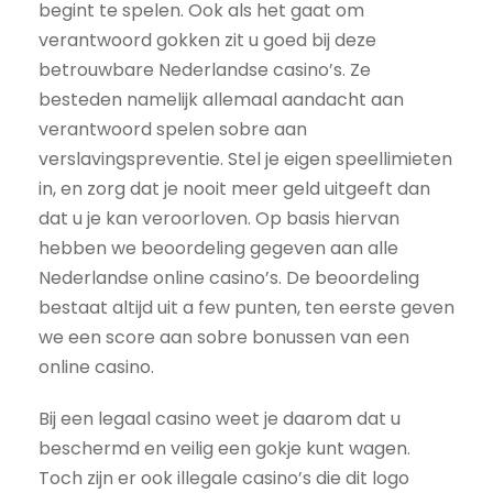
begint te spelen. Ook als het gaat om
verantwoord gokken zit u goed bij deze
betrouwbare Nederlandse casino’s. Ze
besteden namelijk allemaal aandacht aan
verantwoord spelen sobre aan
verslavingspreventie. Stel je eigen speellimieten
in, en zorg dat je nooit meer geld uitgeeft dan
dat u je kan veroorloven. Op basis hiervan
hebben we beoordeling gegeven aan alle
Nederlandse online casino’s. De beoordeling
bestaat altijd uit a few punten, ten eerste geven
we een score aan sobre bonussen van een
online casino.
Bij een legaal casino weet je daarom dat u
beschermd en veilig een gokje kunt wagen.
Toch zijn er ook illegale casino’s die dit logo