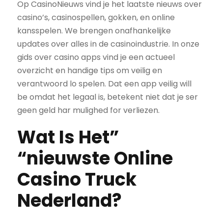
Op CasinoNieuws vind je het laatste nieuws over
casino’s, casinospellen, gokken, en online
kansspelen. We brengen onafhankelijke
updates over alles in de casinoindustrie. In onze
gids over casino apps vind je een actueel
overzicht en handige tips om veilig en
verantwoord lo spelen. Dat een app veilig will
be omdat het legaal is, betekent niet dat je ser
geen geld har mulighed for verliezen.
Wat Is Het”
“nieuwste Online
Casino Truck
Nederland?