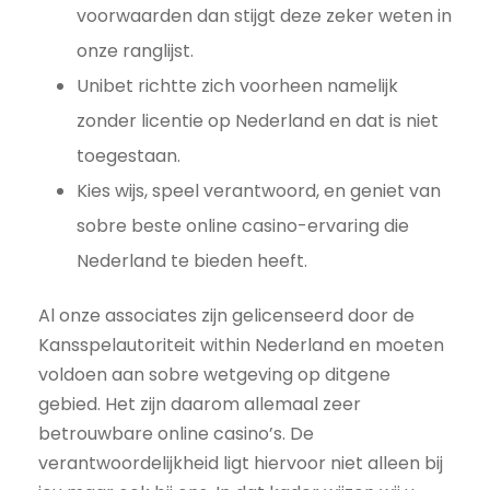
voorwaarden dan stijgt deze zeker weten in
onze ranglijst.
Unibet richtte zich voorheen namelijk
zonder licentie op Nederland en dat is niet
toegestaan.
Kies wijs, speel verantwoord, en geniet van
sobre beste online casino-ervaring die
Nederland te bieden heeft.
Al onze associates zijn gelicenseerd door de
Kansspelautoriteit within Nederland en moeten
voldoen aan sobre wetgeving op ditgene
gebied. Het zijn daarom allemaal zeer
betrouwbare online casino’s. De
verantwoordelijkheid ligt hiervoor niet alleen bij