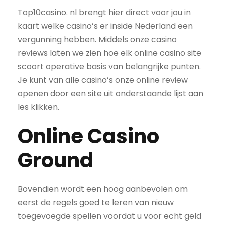
Top10casino. nl brengt hier direct voor jou in
kaart welke casino’s er inside Nederland een
vergunning hebben. Middels onze casino
reviews laten we zien hoe elk online casino site
scoort operative basis van belangrijke punten.
Je kunt van alle casino’s onze online review
openen door een site uit onderstaande lijst aan
les klikken.
Online Casino
Ground
Bovendien wordt een hoog aanbevolen om
eerst de regels goed te leren van nieuw
toegevoegde spellen voordat u voor echt geld