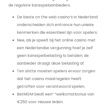
de regolare kansspelaanbieders.
De beste on the web casino’s in Nederland
onderscheiden zich entrance hun unieke
kenmerken die essentieel zijn voor spelers.
Nee, als je speelt bij het online casino met
een Nederlandse vergunning hoef je zelf
geen kansspelbelasting lo betalen; de
aanbieder draagt deze belasting af.
Ten slotte moeten spelers ervoor zorgen
dat het casino maatregelen heeft
getroffen voor verantwoord spelen.
BetMGM biedt een” “welkomstbonus van
€250 voor nieuwe leden.