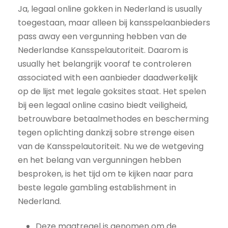
Ja, legaal online gokken in Nederland is usually
toegestaan, maar alleen bij kansspelaanbieders
pass away een vergunning hebben van de
Nederlandse Kansspelautoriteit. Daarom is
usually het belangrijk vooraf te controleren
associated with een aanbieder daadwerkelijk
op de lijst met legale goksites staat. Het spelen
bij een legaal online casino biedt veiligheid,
betrouwbare betaalmethodes en bescherming
tegen oplichting dankzij sobre strenge eisen
van de Kansspelautoriteit. Nu we de wetgeving
en het belang van vergunningen hebben
besproken, is het tijd om te kijken naar para
beste legale gambling establishment in
Nederland.
Deze maatregel is genomen om de