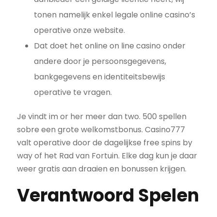
tonen namelijk enkel legale online casino’s
operative onze website.
Dat doet het online on line casino onder
andere door je persoonsgegevens,
bankgegevens en identiteitsbewijs
operative te vragen.
Je vindt im or her meer dan two. 500 spellen
sobre een grote welkomstbonus. Casino777
valt operative door de dagelijkse free spins by
way of het Rad van Fortuin. Elke dag kun je daar
weer gratis aan draaien en bonussen krijgen.
Verantwoord Spelen