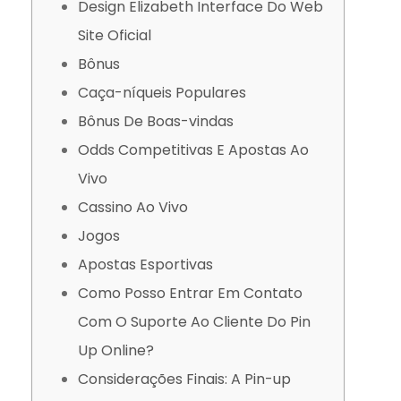
Design Elizabeth Interface Do Web
Site Oficial
Bônus
Caça-níqueis Populares
Bônus De Boas-vindas
Odds Competitivas E Apostas Ao
Vivo
Cassino Ao Vivo
Jogos
Apostas Esportivas
Como Posso Entrar Em Contato
Com O Suporte Ao Cliente Do Pin
Up Online?
Considerações Finais: A Pin-up