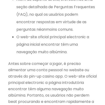
seção detalhada de Perguntas Frequentes
(FAQ), no qual os usuários podem
encontrar respostas em virtude de as
perguntas néanmoins comuns.
O web-site oficial principal electronic a
página inicial encontrar têm uma
navegação muito albúmina.
Antes sobre começar a jogar, é preciso
alimentar uma conta pessoal no website ou
através do pin-up casino app. O web-site oficial
principal electronic a página introdutória
encontrar têm alguma navegação muito
albúmina. Portanto, os usuários não perdem
beat procurando e encontram rapidamente a