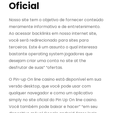
Oficial
Nosso site tem o objetivo de fornecer conteúdo
meramente informativo e de entretenimento.
Ao acessar backlinks em nosso internet site,
você será redirecionado para sites para
terceiros. Este é um assunto o qual interessa
bastante operating system jogadores que
desejam criar uma conta no site at the
desfrutar de suas” “ofertas.
O Pin-up On line casino está disponível em sua
versão desktop, que você pode usar com
qualquer navegador e como um aplicativo
simply no site oficial do Pin Up On line casino.
Você também pode baixar e hacer” “em seu