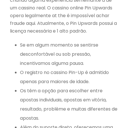
criando alguma experiência semelhante à de
um cassino real. O cassino online Pin Upwards
opera legalmente at the é impossível achar
fraude aqui. Atualmente, o Pin Upwards possui a
licença necessária e 1 alto padrão.
Se em algum momento se sentirse
desconfortável ou sob pressão,
incentivamos alguma pausa.
O registro no cassino Pin-Up é admitido
apenas para maiores de idade.
Os têm a opção para escolher entre
apostas individuais, apostas em vitória,
resultado, problème e muitas diferentes de
apostas.
Além do suporte direto, oferecemos uma