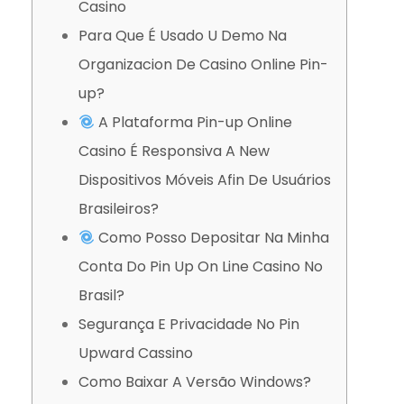
Casino
Para Que É Usado U Demo Na
Organizacion De Casino Online Pin-
up?
A Plataforma Pin-up Online
Casino É Responsiva A New
Dispositivos Móveis Afin De Usuários
Brasileiros?
Como Posso Depositar Na Minha
Conta Do Pin Up On Line Casino No
Brasil?
Segurança E Privacidade No Pin
Upward Cassino
Como Baixar A Versão Windows?