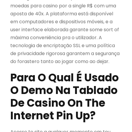
moedas para casino por a single R$ com uma
aposta de 40x. A plataforma está disponível
em computadores e dispositivos móveis, e a
user interface elaborada garante some sort of
máxima conveniência pra o utilizador. A
tecnologia de encriptação SSL e uma política
de privacidade rigorosa garantem a segurança
do forastero tanto ao jogar como ao dejar.
Para O Qual É Usado
O Demo Na Tablado
De Casino On The
Internet Pin Up?
Acesse to site a qualquer momento em teu