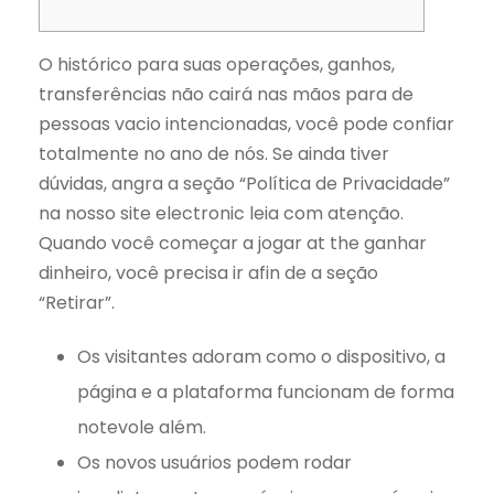
O histórico para suas operações, ganhos,
transferências não cairá nas mãos para de
pessoas vacio intencionadas, você pode confiar
totalmente no ano de nós. Se ainda tiver
dúvidas, angra a seção “Política de Privacidade”
na nosso site electronic leia com atenção.
Quando você começar a jogar at the ganhar
dinheiro, você precisa ir afin de a seção
“Retirar”.
Os visitantes adoram como o dispositivo, a
página e a plataforma funcionam de forma
notevole além.
Os novos usuários podem rodar