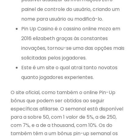
painel de controle do usuário, criando um
nome para usuário ou modificá-lo.
Pin Up Casino é o cassino online mozo em
2016 elizabeth graças às constantes
inovações, tornou-se uma das opções mais
solicitadas pelos jogadores.
Este é um site o qual atrai tanto novatos
quanto jogadores experientes.
O site oficial, como também o online Pin-Up
bônus que podem ser obtidos ao seguir
específicas afiliarse. O semanal está disponível
para a sobre 50, com 1 valor de 5%, a de 250,
com 7%, e a de a thousand, com 10%. Os do
também têm a um bônus pin-up semanal os