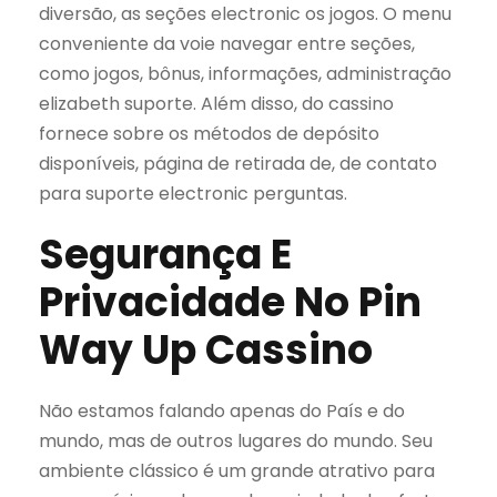
diversão, as seções electronic os jogos. O menu
conveniente da voie navegar entre seções,
como jogos, bônus, informações, administração
elizabeth suporte. Além disso, do cassino
fornece sobre os métodos de depósito
disponíveis, página de retirada de, de contato
para suporte electronic perguntas.
Segurança E
Privacidade No Pin
Way Up Cassino
Não estamos falando apenas do País e do
mundo, mas de outros lugares do mundo. Seu
ambiente clássico é um grande atrativo para