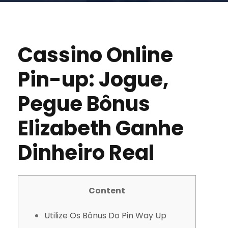
Cassino Online
Pin-up: Jogue,
Pegue Bônus
Elizabeth Ganhe
Dinheiro Real
Content
Utilize Os Bônus Do Pin Way Up