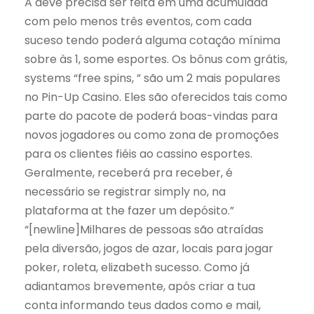
A deve precisa ser feita em uma acumulada
com pelo menos três eventos, com cada
suceso tendo poderá alguma cotação mínima
sobre às 1, some esportes. Os bônus com grátis,
systems “free spins, ” são um 2 mais populares
no Pin-Up Casino. Eles são oferecidos tais como
parte do pacote de poderá boas-vindas para
novos jogadores ou como zona de promoções
para os clientes fiéis ao cassino esportes.
Geralmente, receberá pra receber, é
necessário se registrar simply no, na
plataforma at the fazer um depósito.”
“[newline]Milhares de pessoas são atraídas
pela diversão, jogos de azar, locais para jogar
poker, roleta, elizabeth sucesso. Como já
adiantamos brevemente, após criar a tua
conta informando teus dados como e mail,