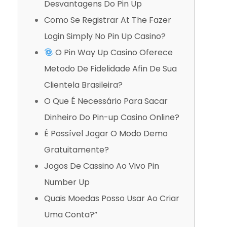
Desvantagens Do Pin Up
Como Se Registrar At The Fazer
Login Simply No Pin Up Casino?
O Pin Way Up Casino Oferece
Metodo De Fidelidade Afin De Sua
Clientela Brasileira?
O Que É Necessário Para Sacar
Dinheiro Do Pin-up Casino Online?
É Possível Jogar O Modo Demo
Gratuitamente?
Jogos De Cassino Ao Vivo Pin
Number Up
Quais Moedas Posso Usar Ao Criar
Uma Conta?”