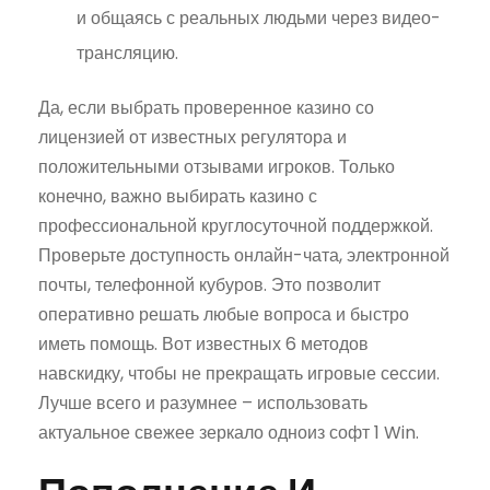
и общаясь с реальных людьми через видео-
трансляцию.
Да, если выбрать проверенное казино со
лицензией от известных регулятора и
положительными отзывами игроков. Только
конечно, важно выбирать казино с
профессиональной круглосуточной поддержкой.
Проверьте доступность онлайн-чата, электронной
почты, телефонной кубуров. Это позволит
оперативно решать любые вопроса и быстро
иметь помощь. Вот известных 6 методов
навскидку, чтобы не прекращать игровые сессии.
Лучше всего и разумнее – использовать
актуальное свежее зеркало одноиз софт 1 Win.