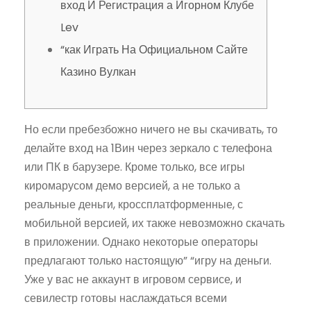
вход И Регистрация а Игорном Клубе
Lev
“как Играть На Официальном Сайте
Казино Вулкан
Но если пребезбожно ничего не вы скачивать, то
делайте вход на 1Вин через зеркало с телефона
или ПК в барузере. Кроме только, все игры
киромарусом демо версией, а не только а
реальные деньги, кроссплатформенные, с
мобильной версией, их также невозможно скачать
в приложении. Однако некоторые операторы
предлагают только настоящую” “игру на деньги.
Уже у вас не аккаунт в игровом сервисе, и
севилестр готовы наслаждаться всеми