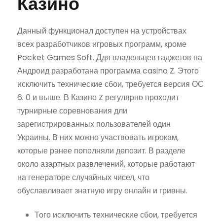
Казино
Данный функционал доступен на устройствах
всех разработчиков игровых программ, кроме
Pocket Games Soft. Ддя владельцев гаджетов на
Андроид разработана программа casino Z. Этого
исключить технические сбои, требуется версия ОС
6. 0 и выше. В Казино Z регулярно проходит
турнирные соревнования дли
зарегистрированных пользователей один
Украины. В них можно участвовать игрокам,
которые ранее пополняли депозит. В разделе
около азартных развлечений, которые работают
на генераторе случайных чисел, что
обуславливает знатную игру онлайн и гривны.
Того исключить технические сбои, требуется