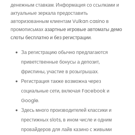
денежным ставкам. Информация со ссылками и
актуальные зеркала предоставить
авторизованным клиентам Vulkan casino в
промописьмах
азартные игровые автоматы демо
слоты бесплатно и без регистрации
.
За регистрацию обычно предлагаются
приветственные бонусы а депозит,
фриспины, участие в розыгрышах.
Регистрация также возможна через
социальные сети, включая Facebook и
Google.
Здесь много производителей классики и
престижных slots, в ином числе и одним
провайдеров для лайв казино с живыми