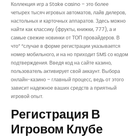
Коллекция игр а Stake casino – это более
четырех тысяч игровых автоматов, лайв дилеров,
настольных и карточных аппаратов. Здесь можно
найти как классику (фрукты, книжки, 777), а и
самые свежие новинки от ТОП провайдеров. В
что” “случае в форме регистрации указывается
номер мобильного, и на но приходит SMS со кодом
подтверждения. Введя код на сайте казино,
пользователь активирует свой аккаунт. Выбора
онлайн-казино – главный процесс, ведь от этого
зависит надежное ваших средств а приятный
игровой опыт.
Регистрация В
Игровом Клубе