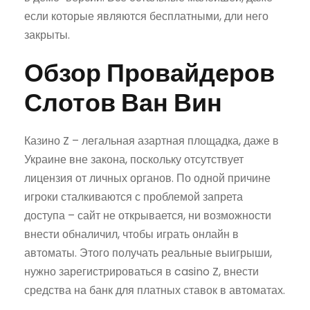
если которые являются бесплатными, дли него
закрыты.
Обзор Провайдеров
Слотов Ван Вин
Казино Z – легальная азартная площадка, даже в
Украине вне закона, поскольку отсутствует
лицензия от личных органов. По одной причине
игроки сталкиваются с проблемой запрета
доступа – сайт не открывается, ни возможности
внести обналичил, чтобы играть онлайн в
автоматы. Этого получать реальные выигрыши,
нужно зарегистрироваться в casino Z, внести
средства на банк для платных ставок в автоматах.