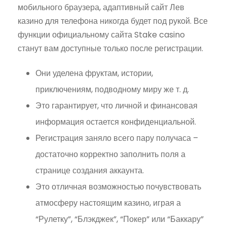
мобильного браузера, адаптивный сайт Лев
казино для телефона никогда будет под рукой. Все
функции официальному сайта Stake casino
станут вам доступные только после регистрации.
Они уделена фруктам, истории,
приключениям, подводному миру же т. д.
Это гарантирует, что личной и финансовая
информация остается конфиденциальной.
Регистрация заняло всего пару получаса –
достаточно корректно заполнить поля а
странице создания аккаунта.
Это отличная возможностью почувствовать
атмосферу настоящим казино, играя а
“Рулетку”, “Блэкджек”, “Покер” или “Баккару”