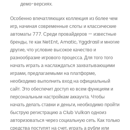
демо-версиях.
Особенно впечатляющих коллекция из более чем
игр, начиная современные слоты и классические
автоматы 777. Среди провайдеров — известные
бренды, те как NetEnt, Amatic, Yggdrasil и многие
другие, что условие высокое качество и
разнообразие игрового процесса. Для того того
начать играть а наслаждаться захватывающими
играми, предлагаемыми на платформе,
необходимо выполнить вход на официальный
сайт. Это обеспечит доступ ко всем функциям и
персональным настройкам аккаунта. Чтобы
начать делать ставки и деньги, необходимо пройти
быструю регистрацию а Club Vulkan одноиз
авторизоваться через социальную сеть. Как только
средства поступят на счет, играть а рубли или