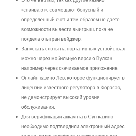
Это четвертых, так как другие казино
«спаивают», совмещают бонусный и
определенный счет и тем образом не даете
возможности вывести выигрыш, пока не
полдела отыгран вейджер.
Запускать слоты на портативных устройствах
можно через мобильную версию Вулкан
например через скачиваемое приложение.
Онлайн казино Лев, которое функционирует в
лицензии известного регулятора в Кюрасао,
не демонстрирует высокий уровня
обслуживания.
Для верификации аккаунта в Суп казино
необходимо подтвердили электронный адрес