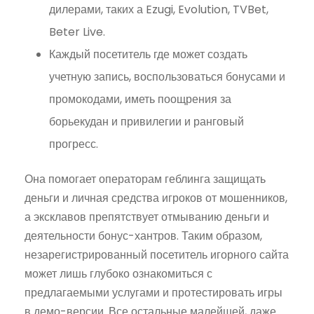
дилерами, таких а Ezugi, Evolution, TVBet,
Beter Live.
Каждый посетитель где может создать
учетную запись, воспользоваться бонусами и
промокодами, иметь поощрения за
борьекудан и привилегии и ранговый
прогресс.
Она помогает операторам геблинга защищать
деньги и личная средства игроков от мошенников,
а эксклавов препятствует отмыванию деньги и
деятельности бонус-хантров. Таким образом,
незарегистрированный посетитель игорного сайта
может лишь глубоко ознакомиться с
предлагаемыми услугами и протестировать игры
в демо-версии. Все остальные малейшей, даже