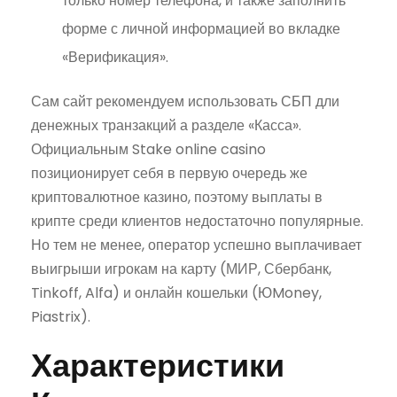
только номер телефона, и также заполнить
форме с личной информацией во вкладке
«Верификация».
Сам сайт рекомендуем использовать СБП дли
денежных транзакций а разделе «Касса».
Официальным Stake online casino
позиционирует себя в первую очередь же
криптовалютное казино, поэтому выплаты в
крипте среди клиентов недостаточно популярные.
Но тем не менее, оператор успешно выплачивает
выигрыши игрокам на карту (МИР, Сбербанк,
Tinkoff, Alfa) и онлайн кошельки (ЮMoney,
Piastrix).
Характеристики