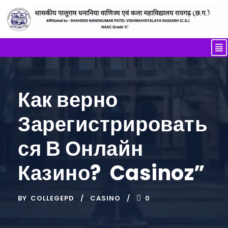
Как верно
Зарегистрировать
ся В Онлайн
Казино? ️ Casinoz”
BY
COLLEGEPD
CASINO
0