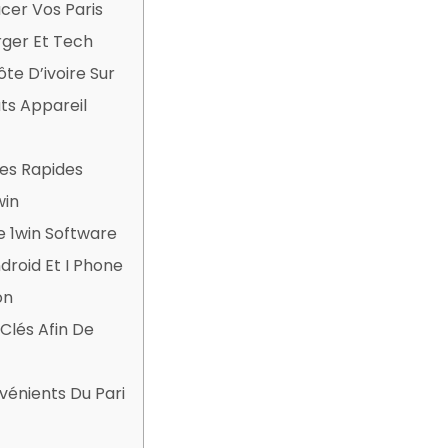
cer Vos Paris
ger Et Tech
ôte D’ivoire Sur
ts Appareil
es Rapides
win
 1win Software
droid Et I Phone
on
 Clés Afin De
vénients Du Pari