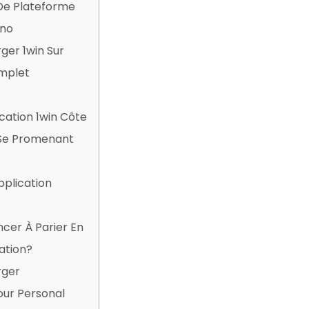
 De Plateforme
ino
er 1win Sur
omplet
cation 1win Côte
 Se Promenant
pplication
r À Parier En
cation?
rger
Pour Personal