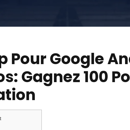
p Pour Google An
Ios: Gagnez 100 P
ation
t