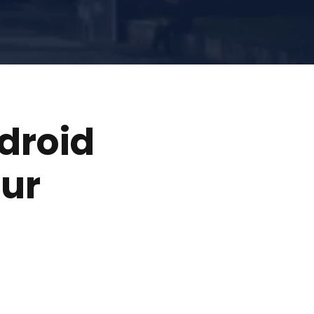
droid
our