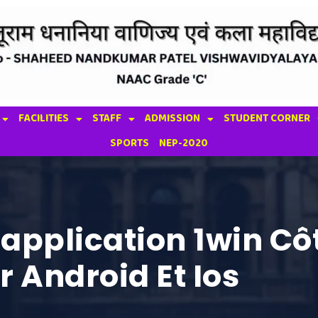
FACILITIES
STAFF
ADMISSION
STUDENT CORNER
SPORTS
NEP-2020
application 1win Côt
 Android Et Ios