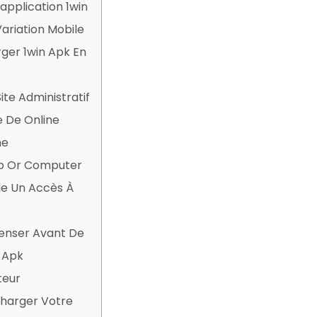
’application 1win
Variation Mobile
er 1win Apk En
Site Administratif
e De Online
ne
op Or Computer
le Un Accès À
censer Avant De
i Apk
teur
echarger Votre