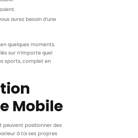
soient.
 vous aurez besoin d’une
me en quelques moments.
lés sur n’importe quel
ces sports, complet en
ation
pe Mobile
t peuvent positionner des
parieur à toi ses propres