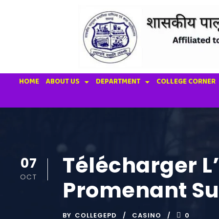
HOME
ABOUT US
DEPARTMENT
COLLEGE CORNER
Télécharger L’
07
OCT
Promenant Sur
BY
COLLEGEPD
CASINO
0