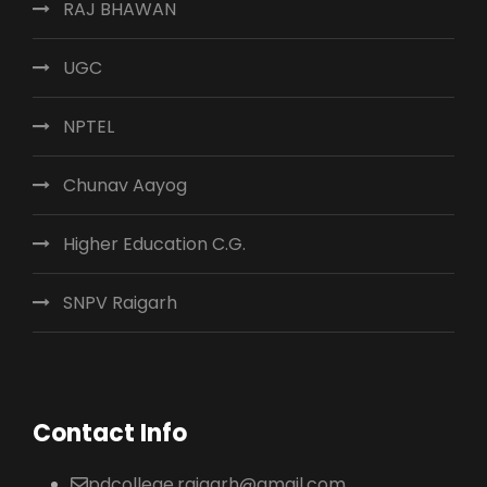
RAJ BHAWAN
UGC
NPTEL
Chunav Aayog
Higher Education C.G.
SNPV Raigarh
Contact Info
pdcollege.raigarh@gmail.com