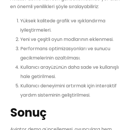
en önemli yenilikleri şöyle sıralayabiliriz:
Yüksek kalitede grafik ve ışıklandırma
iyileştirmeleri.
Yeni ve çeşitli oyun modlarının eklenmesi.
Performans optimizasyonları ve sunucu
gecikmelerinin azaltılması.
Kullanıcı arayüzünün daha sade ve kullanışlı
hale getirilmesi.
Kullanıcı deneyimini artırmak için interaktif
yardım sisteminin geliştirilmesi.
Sonuç
Aviator demo güncellemesi, oyunculara hem