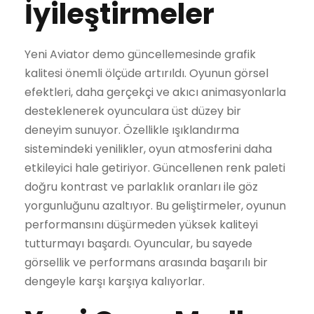
İyileştirmeler
Yeni Aviator demo güncellemesinde grafik
kalitesi önemli ölçüde artırıldı. Oyunun görsel
efektleri, daha gerçekçi ve akıcı animasyonlarla
desteklenerek oyunculara üst düzey bir
deneyim sunuyor. Özellikle ışıklandırma
sistemindeki yenilikler, oyun atmosferini daha
etkileyici hale getiriyor. Güncellenen renk paleti
doğru kontrast ve parlaklık oranları ile göz
yorgunluğunu azaltıyor. Bu geliştirmeler, oyunun
performansını düşürmeden yüksek kaliteyi
tutturmayı başardı. Oyuncular, bu sayede
görsellik ve performans arasında başarılı bir
dengeyle karşı karşıya kalıyorlar.