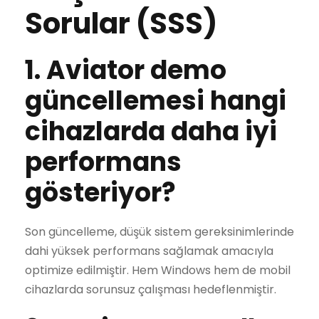
Sorular (SSS)
1. Aviator demo
güncellemesi hangi
cihazlarda daha iyi
performans
gösteriyor?
Son güncelleme, düşük sistem gereksinimlerinde
dahi yüksek performans sağlamak amacıyla
optimize edilmiştir. Hem Windows hem de mobil
cihazlarda sorunsuz çalışması hedeflenmiştir.