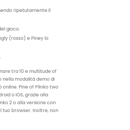
mendo ripetutamente il
del gioco.
gly (rosso) e Piney lo
.
nare tra 10 e multitude of
oco nella modalità demo di
 online. Pine of Plinko two
droid o iOS, grazie alla
nko 2 o alla versione con
l tuo browser. Inoltre, non