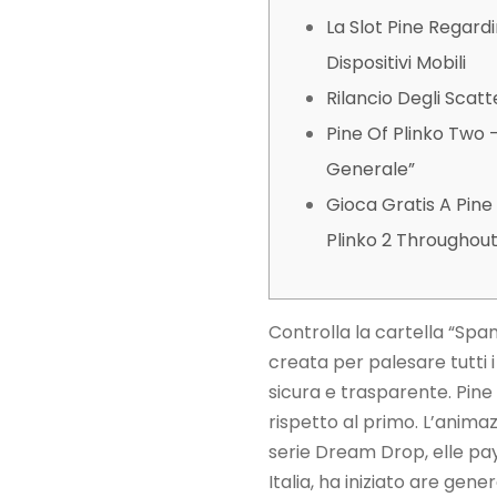
La Slot Pine Regardi
Dispositivi Mobili
Rilancio Degli Scatt
Pine Of Plinko Two 
Generale”
Gioca Gratis A Pine
Plinko 2 Throughou
Controlla la cartella “Spa
creata per palesare tutti i 
sicura e trasparente. Pine
rispetto al primo. L’anim
serie Dream Drop, elle pay
Italia, ha iniziato are gen