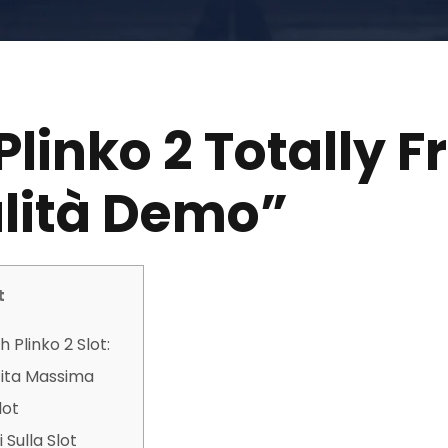
Plinko 2 Totally F
lità Demo”
t
 Plinko 2 Slot:
ncita Massima
lot
Sulla Slot