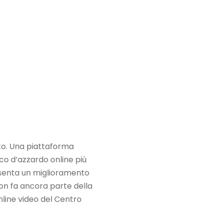
tto. Una piattaforma
ioco d’azzardo online più
resenta un miglioramento
on fa ancora parte della
nline video del Centro