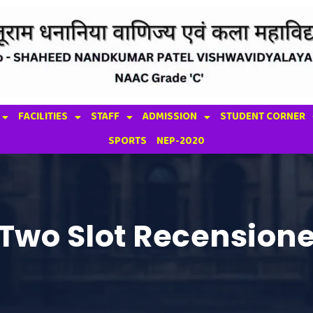
FACILITIES
STAFF
ADMISSION
STUDENT CORNER
SPORTS
NEP-2020
o Two Slot Recensio