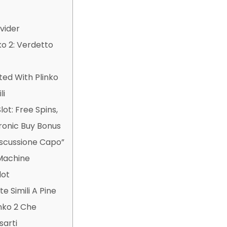
ovider
ko 2: Verdetto
ted With Plinko
li
lot: Free Spins,
tronic Buy Bonus
Discussione Capo”
 Machine
lot
e Simili A Pine
nko 2 Che
sarti