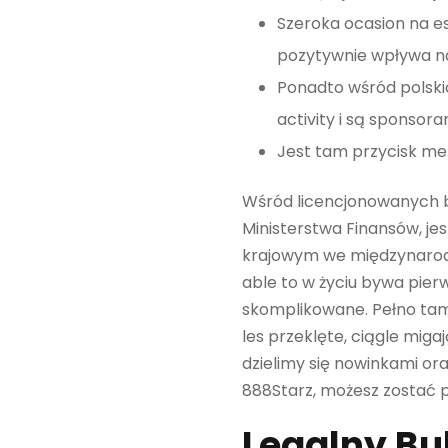
Szeroka ocasion na esp
pozytywnie wpływa na
Ponadto wśród polski
activity i są sponsora
Jest tam przycisk men
Wśród licencjonowanych 
Ministerstwa Finansów, j
krajowym we międzynarodo
able to w życiu bywa pie
skomplikowane. Pełno tam
les przeklęte, ciągle mig
dzielimy się nowinkami ora
888Starz, możesz zostać p
Legalny Bu