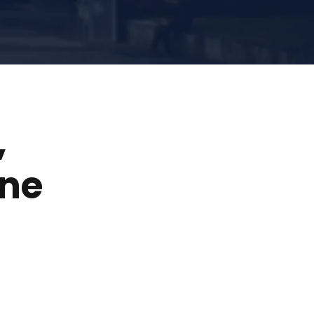
,
ine