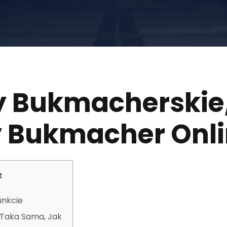
y Bukmacherskie
y Bukmacher Onl
t
unkcie
 Taka Sama, Jak