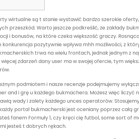
rty wirtualne są t stanie wystawić bardzo szerokie ofert
ch przeszkód. Warto jeszcze podkreślić, że zakłady buk
ocji i bonusów, na które czeka większość graczy. Rosnąc
konkurencja pozytywnie wpływa mhh możliwości, z któr
kmacherskich trwa na wielu frontach, jednak jednym z naj
m więcej zdarzeń dany user ma w swojej ofercie, tym więk
rów.
leżnym podmiotem i nasze recenzje podejmujemy wyłącz
er and i grę u każdego bukmachera. Możesz więc liczyć 
awią wady i zalety każdego unces operatorów. Stosujemy 
każdy portal bukmacherski jest oceniany poprzez całą gr
steś fanem Formuły 1, czy kręci cię futbol, some sort of 
mi jesteś t dobrych rękach.