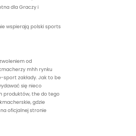
otna dla Graczy i
e wspierają polski sports
ezwoleniem od
bukmacherzy mhh rynku
sport zakłady. Jak to be
wydawać się nieco
h produktów, the do tego
ukmacherskie, gdzie
a oficjalnej stronie