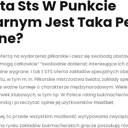
ta Sts W Punkcie
rnym Jest Taka Pe
ine?
fertą na wydarzenia piłkarskie i ciesz się swobodą obsta
mogą całkowicie” “swobodnie dobierać interesujące ich z
ne wygrane. I tak t STS oferta zakładów specjalnych obe
u, w tym m. in. Piłkarskie mistrzostwa świata, zakłady spe
ne ważne turnieje o charakterze międzynarodowym. Wiele
zgrywek klubowych, w tym np. W Polsce rating bukmacher
ską i przeczytać opinie jej użytkowników
mostbet
.
nej, to przede wszystkim możliwość wytypowania zwycięzc
 na rynku zakładów bukmacherskich gracze poszukują równ