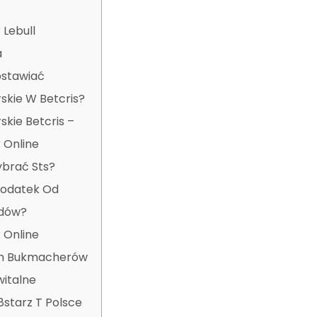
Lebull
a
stawiać
skie W Betcris?
kie Betcris –
 Online
brać Sts?
Podatek Od
adów?
 Online
ch Bukmacherów
witalne
8starz T Polsce