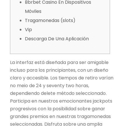
Bbrbet Casino En Dispositivos
Móviles
Tragamonedas (slots)
Vip
Descarga De Una Aplicación
La interfaz está diseñada para ser amigable
incluso para los principiantes, con un diseño
claro y accesible. Los tiempos de retiro varían
no meio de 24 y seventy two horas,
dependiendo delete método seleccionado.
Participa en nuestros emocionantes jackpots
progresivos con la posibilidad sobre ganar
grandes premios en nuestras tragamonedas
seleccionadas. Disfruta sobre una amplia