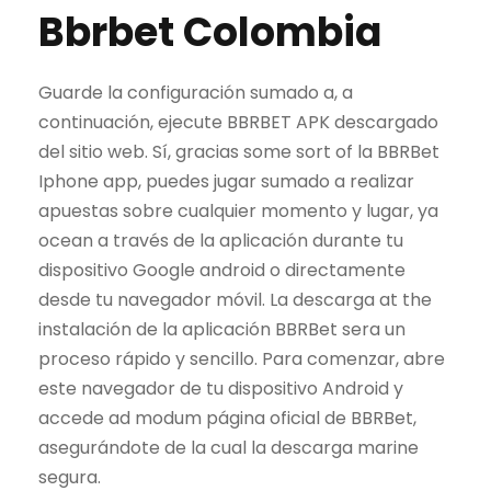
Bbrbet Colombia
Guarde la configuración sumado a, a
continuación, ejecute BBRBET APK descargado
del sitio web. Sí, gracias some sort of la BBRBet
Iphone app, puedes jugar sumado a realizar
apuestas sobre cualquier momento y lugar, ya
ocean a través de la aplicación durante tu
dispositivo Google android o directamente
desde tu navegador móvil. La descarga at the
instalación de la aplicación BBRBet sera un
proceso rápido y sencillo. Para comenzar, abre
este navegador de tu dispositivo Android y
accede ad modum página oficial de BBRBet,
asegurándote de la cual la descarga marine
segura.