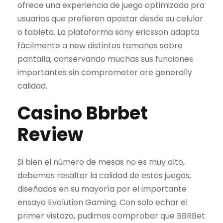
ofrece una experiencia de juego optimizada pra
usuarios que prefieren apostar desde su celular
o tableta. La plataforma sony ericsson adapta
fácilmente a new distintos tamaños sobre
pantalla, conservando muchas sus funciones
importantes sin comprometer are generally
calidad.
Casino Bbrbet
Review
Si bien el número de mesas no es muy alto,
debemos resaltar la calidad de estos juegos,
diseñados en su mayoría por el importante
ensayo Evolution Gaming. Con solo echar el
primer vistazo, pudimos comprobar que BBRBet