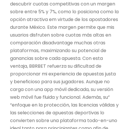
descubrir cuotas competitivas con un margen
sobre entre 5% y 7%, como lo posiciona como la
opción atractiva em virtude de los apostadores
durante México. Este margen permite que mis
usuarios disfruten sobre cuotas más altas en
comparación disadvantage muchas otras
plataformas, maximizando su potencial de
ganancias sobre cada apuesta. Con esta
ventaja, BBRBET refuerza su dificultad de
proporcionar mi experiencia de apuestas justa
y beneficioso para sus jugadores. Aunque no
carga con una app móvil dedicada, su versión
web móvil fue fluida y funcional. Además, su”
“enfoque en la protección, las licencias válidas y
las selecciones de apuestas deportivas lo
convierten sobre una plataforma todo-en-uno
ideal tanto para principiantes como afin de