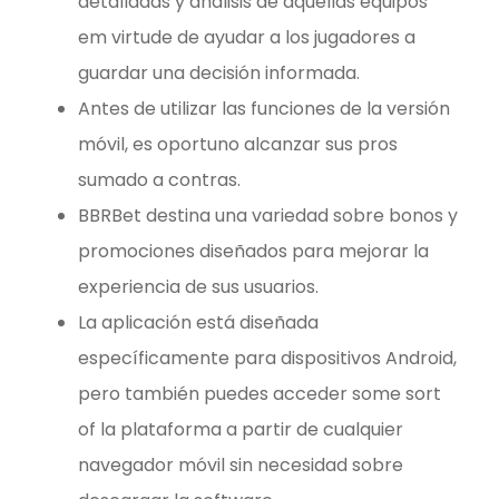
detalladas y análisis de aquellas equipos
em virtude de ayudar a los jugadores a
guardar una decisión informada.
Antes de utilizar las funciones de la versión
móvil, es oportuno alcanzar sus pros
sumado a contras.
BBRBet destina una variedad sobre bonos y
promociones diseñados para mejorar la
experiencia de sus usuarios.
La aplicación está diseñada
específicamente para dispositivos Android,
pero también puedes acceder some sort
of la plataforma a partir de cualquier
navegador móvil sin necesidad sobre