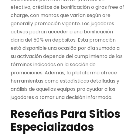
efectivo, créditos de bonificación o giros free of
charge, con montos que varían según are
generally promoción vigente. Los jugadores
activos podran acceder a una bonificación
diaria del 50 % en depósitos. Esta promoción
está disponible una ocasião por día sumado a
su activación depende del cumplimiento de los
términos indicados en la sección de
promociones. Además, la plataforma ofrece
herramientas como estadísticas detalladas y
análisis de aquellas equipos pra ayudar a los
jugadores a tomar una decisión informada.
Reseñas Para Sitios
Especializados