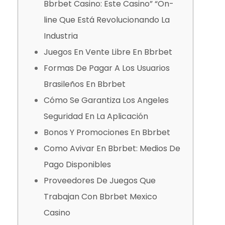
Bbrbet Casino: Este Casino” “On-
line Que Está Revolucionando La
Industria
Juegos En Vente Libre En Bbrbet
Formas De Pagar A Los Usuarios
Brasileños En Bbrbet
Cómo Se Garantiza Los Angeles
Seguridad En La Aplicación
Bonos Y Promociones En Bbrbet
Como Avivar En Bbrbet: Medios De
Pago Disponibles
Proveedores De Juegos Que
Trabajan Con Bbrbet Mexico
Casino