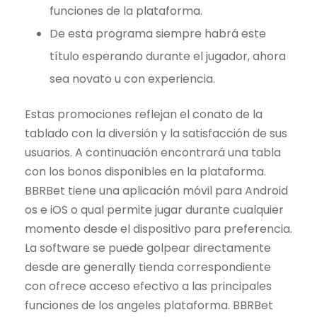
funciones de la plataforma.
De esta programa siempre habrá este
título esperando durante el jugador, ahora
sea novato u con experiencia.
Estas promociones reflejan el conato de la
tablado con la diversión y la satisfacción de sus
usuarios. A continuación encontrará una tabla
con los bonos disponibles en la plataforma.
BBRBet tiene una aplicación móvil para Android
os e iOS o qual permite jugar durante cualquier
momento desde el dispositivo para preferencia.
La software se puede golpear directamente
desde are generally tienda correspondiente
con ofrece acceso efectivo a las principales
funciones de los angeles plataforma. BBRBet