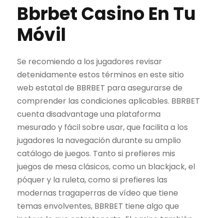
Bbrbet Casino En Tu
Móvil
Se recomiendo a los jugadores revisar
detenidamente estos términos en este sitio
web estatal de BBRBET para asegurarse de
comprender las condiciones aplicables. BBRBET
cuenta disadvantage una plataforma
mesurado y fácil sobre usar, que facilita a los
jugadores la navegación durante su amplio
catálogo de juegos. Tanto si prefieres mis
juegos de mesa clásicos, como un blackjack, el
póquer y la ruleta, como si prefieres las
modernas tragaperras de vídeo que tiene
temas envolventes, BBRBET tiene algo que