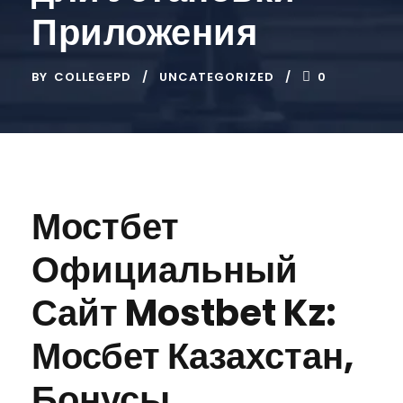
Приложения
BY
COLLEGEPD
UNCATEGORIZED
0
Мостбет
Официальный
Сайт Mostbet Kz:
Мосбет Казахстан,
Бонусы,