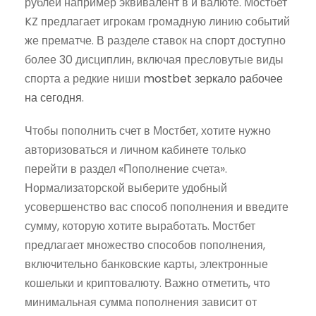
рублей например эквивалент в и валюте. Мостбет
KZ предлагает игрокам громадную линию событий
же прематче. В разделе ставок на спорт доступно
более 30 дисциплин, включая пресловутые виды
спорта а редкие ниши
mostbet зеркало рабочее
на сегодня
.
Чтобы пополнить счет в Мостбет, хотите нужно
авторизоваться и личном кабинете только
перейти в раздел «Пополнение счета».
Нормализаторской выберите удобный
усовершенство вас способ пополнения и введите
сумму, которую хотите выработать. Мостбет
предлагает множество способов пополнения,
включительно банковские карты, электронные
кошельки и криптовалюту. Важно отметить, что
минимальная сумма пополнения зависит от