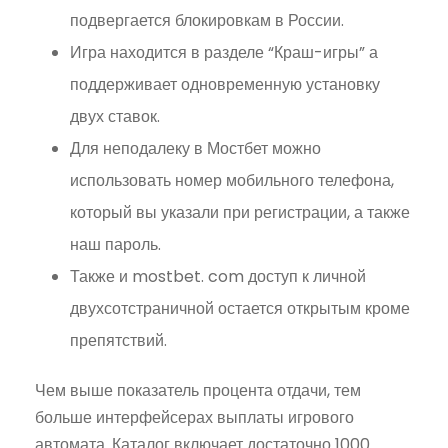
подвергается блокировкам в России.
Игра находится в разделе “Краш-игры” а
поддерживает одновременную установку
двух ставок.
Для неподалеку в Мостбет можно
использовать номер мобильного телефона,
который вы указали при регистрации, а также
наш пароль.
Также и mostbet. com доступ к личной
двухсотстраничной остается открытым кроме
препятствий.
Чем выше показатель процента отдачи, тем
больше интерфейсерах выплаты игрового
автомата. Каталог включает достаточно 1000