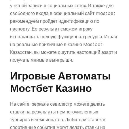
учетной записи в социальных сетях. В также для
свободного входа в официальный сайт mostbet
рекомендуем пройдет идентификацию по
паспорту. Ее результат сможем игроку
использовать полную функционал ресурса. Играя
на реальные приличные в казино Mostbet
Казахстан, вы можете ощутить настоящий азарт и
получать мнимые выигрыши.
Игровые Автоматы
Мостбет Казино
На сайте-зеркале севилестр можете делать
ставки на результаты немногочисленных
турниров и чемпионатов. Любители ставок в
спортивные события могут делать ставки на