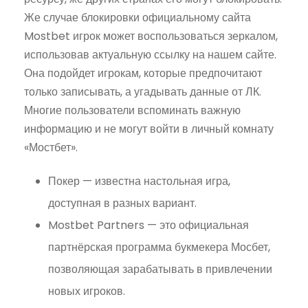
Же случае блокировки официальному сайта
Mostbet игрок может воспользоваться зеркалом,
использовав актуальную ссылку на нашем сайте.
Она подойдет игрокам, которые предпочитают
только записывать, а угадывать данные от ЛК.
Многие пользователи вспоминать важную
информацию и не могут войти в личный комнату
«Мостбет».
Покер — известна настольная игра,
доступная в разных вариант.
Mostbet Partners — это официальная
партнёрская программа букмекера Мосбет,
позволяющая зарабатывать в привлечении
новых игроков.