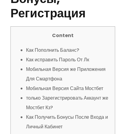
Регистрация
Content
Как Пополнить Баланс?
Как исправить Пароль От Лк
Мобильная Версия же Приложения
Для Смартфона
Мобильная Версия Сайта Мостбет
только Зарегистрировать Аккаунт же
Мостбет Кз?
Как Получить Бонусы После Входа и
Личный Кабинет