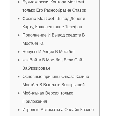
Букмекерская Контора Mostbet
только Его Разнообразие Ставок
Casino Mostbet: Вывод Денег и
Карту, Кошелек также Телефон
Пополнение И Вывод средств В
Мостбет Кз
Бонусы И Акции В Мостбет
как Войти В Мостбет, Если Сайт
Заблокирован
Основные причины Отказа Казино
Мостбет В Выплате Выигрышей
Мобильная Версия только
Приложения
Игровые Автоматы а Онлайн Казино