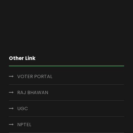
Other Link
VOTER PORTAL
RAJ BHAWAN
UGC
NPTEL