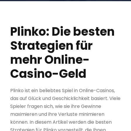
Plinko: Die besten
Strategien für
mehr Online-
Casino-Geld
Plinko ist ein beliebtes Spiel in Online-Casinos,
das auf Glück und Geschicklichkeit basiert. Viele
Spieler fragen sich, wie sie ihre Gewinne
maximieren und ihre Verluste minimieren
können. In diesem Artikel werden die besten
Strategien für Plinko vorgestellt, die Ihnen