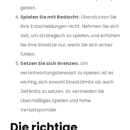
geben.
Spielen Sie mit Bedacht:
Überstürzen Sie
Ihre Entscheidungen nicht. Nehmen Sie sich
Zeit, um strategisch zu spielen, und erhöhen
Sie Ihre Einsätze nur, wenn Sie sich sicher
fühlen.
Setzen Sie sich Grenzen:
Um
verantwortungsbewusst zu spielen, ist es
wichtig, sich sowohl Einsatzlimits als auch
Zeitlimits zu setzen. So vermeiden Sie
übermäßiges Spielen und hohe
Verlustsportale.
Die richtige