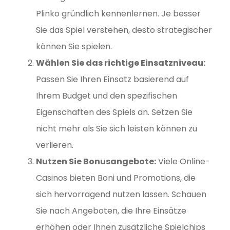
Plinko gründlich kennenlernen. Je besser
Sie das Spiel verstehen, desto strategischer
können Sie spielen.
Wählen Sie das richtige Einsatzniveau:
Passen Sie Ihren Einsatz basierend auf
Ihrem Budget und den spezifischen
Eigenschaften des Spiels an. Setzen Sie
nicht mehr als Sie sich leisten können zu
verlieren.
Nutzen Sie Bonusangebote:
Viele Online-
Casinos bieten Boni und Promotions, die
sich hervorragend nutzen lassen. Schauen
Sie nach Angeboten, die Ihre Einsätze
erhöhen oder Ihnen zusätzliche Spielchips