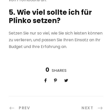
5. Wie viel sollte ich für
Plinko setzen?
Setzen Sie nur so viel, wie Sie sich leisten können
zu verlieren, und passen Sie Ihren Einsatz an Ihr
Budget und Ihre Erfahrung an.
0
SHARES
PREV
NEXT