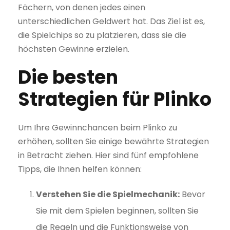
Fächern, von denen jedes einen
unterschiedlichen Geldwert hat. Das Ziel ist es,
die Spielchips so zu platzieren, dass sie die
höchsten Gewinne erzielen.
Die besten
Strategien für Plinko
Um Ihre Gewinnchancen beim Plinko zu
erhöhen, sollten Sie einige bewährte Strategien
in Betracht ziehen. Hier sind fünf empfohlene
Tipps, die Ihnen helfen können:
Verstehen Sie die Spielmechanik:
Bevor
Sie mit dem Spielen beginnen, sollten Sie
die Regeln und die Funktionsweise von