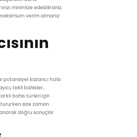
ınızı minimize edebilirsiniz.
zde maksimum verim almanız
cısının
e potansiyel kazancı hızla
ıcı, tekli bahisler,
klı bahis türleri için
luştururken size zaman
llanarak doğru sonuçlar