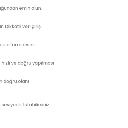
uğundan emin olun,
 Dikkatli veri girişi
cı performansını
 hızlı ve doğru yapılması
n doğru olanı
eviyede tutabilirsiniz.