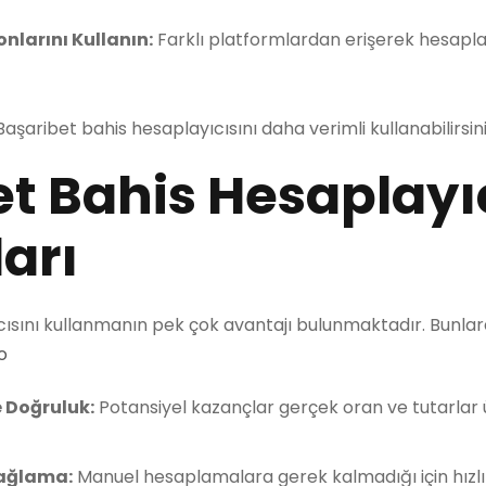
nlarını Kullanın:
Farklı platformlardan erişerek hesapl
Başaribet bahis hesaplayıcısını daha verimli kullanabilirsini
t Bahis Hesaplayı
arı
cısını kullanmanın pek çok avantajı bulunmaktadır. Bunlar
o
 Doğruluk:
Potansiyel kazançlar gerçek oran ve tutarlar 
ağlama:
Manuel hesaplamalara gerek kalmadığı için hızlı s