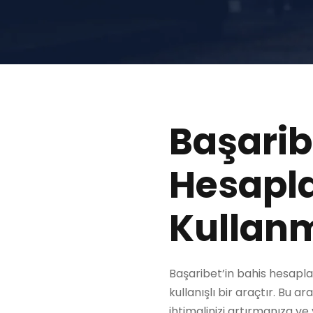
Başarib
Hesaplay
Kullanm
Başaribet’in bahis hesaplay
kullanışlı bir araçtır. Bu a
ihtimalinizi artırmanıza ve