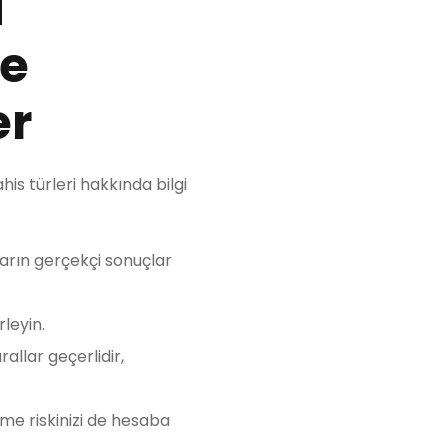
i
de
er
his türleri hakkında bilgi
arın gerçekçi sonuçlar
rleyin.
allar geçerlidir,
me riskinizi de hesaba