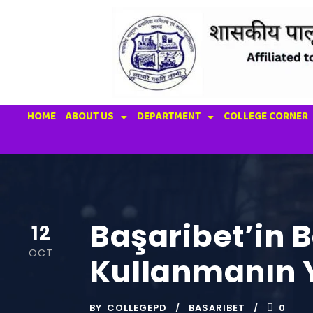
HOME
ABOUT US
DEPARTMENT
COLLEGE CORNER
Başaribet’in B
12
OCT
Kullanmanın Y
BY
COLLEGEPD
BASARIBET
0