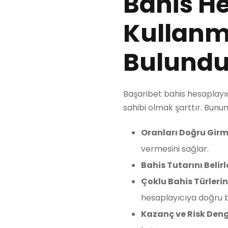
Bahis He
Kullanm
Bulundu
Başaribet bahis hesaplayıcı
sahibi olmak şarttır. Bunun
Oranları Doğru Girm
vermesini sağlar.
Bahis Tutarını Belir
Çoklu Bahis Türleri
hesaplayıcıya doğru bi
Kazanç ve Risk Den