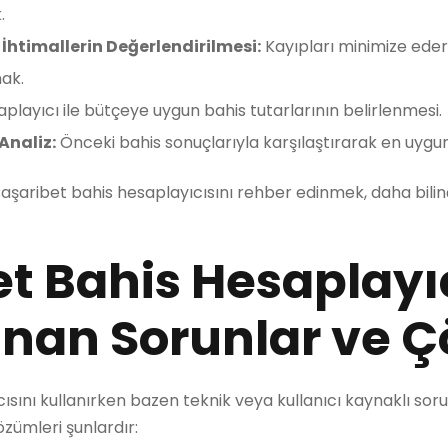
.
İhtimallerin Değerlendirilmesi:
Kayıpları minimize eder
ak.
playıcı ile bütçeye uygun bahis tutarlarının belirlenmesi.
Analiz:
Önceki bahis sonuçlarıyla karşılaştırarak en uygun
Başaribet bahis hesaplayıcısını rehber edinmek, daha bilinç
et Bahis Hesaplayı
anan Sorunlar ve Ç
sını kullanırken bazen teknik veya kullanıcı kaynaklı sorunl
özümleri şunlardır: