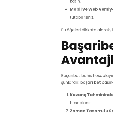
katın.
Mobil ve Web Versiyo
tutabilirsiniz.
Bu öğeleri dikkate alarak, 
Başaribe
Avantajl
Başaribet bahis hesaplayı
şunlardır:
başarı bet casin
Kazanç Tahmininde
hesaplanır.
Zaman Tasarrufu S