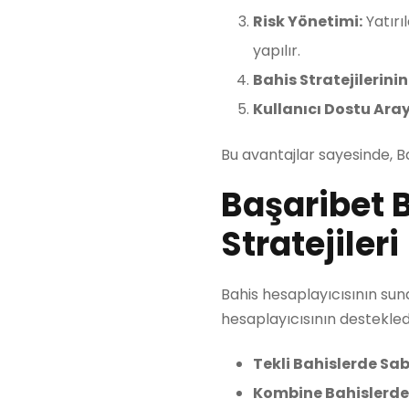
Risk Yönetimi:
Yatırı
yapılır.
Bahis Stratejilerinin
Kullanıcı Dostu Ara
Bu avantajlar sayesinde, B
Başaribet B
Stratejileri
Bahis hesaplayıcısının sund
hesaplayıcısının desteklediğ
Tekli Bahislerde Sab
Kombine Bahislerde 