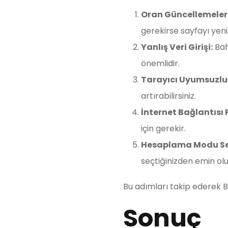
Oran Güncellemeler
gerekirse sayfayı yeni
Yanlış Veri Girişi:
Bahi
önemlidir.
Tarayıcı Uyumsuzlu
artırabilirsiniz.
İnternet Bağlantısı 
için gerekir.
Hesaplama Modu Seç
seçtiğinizden emin olu
Bu adımları takip ederek B
Sonuç