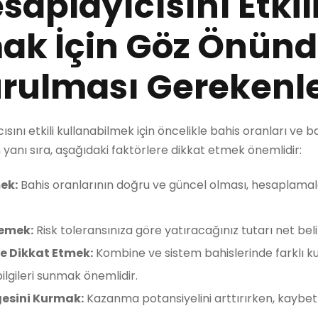
saplayıcısını Etkil
ak İçin Göz Önün
rulması Gerekenl
sını etkili kullanabilmek için öncelikle bahis oranları ve ba
 yanı sıra, aşağıdaki faktörlere dikkat etmek önemlidir:
ek:
Bahis oranlarının doğru ve güncel olması, hesaplamal
lemek:
Risk toleransınıza göre yatıracağınız tutarı net beli
ne Dikkat Etmek:
Kombine ve sistem bahislerinde farklı kur
lgileri sunmak önemlidir.
gesini Kurmak:
Kazanma potansiyelini arttırırken, kaybet