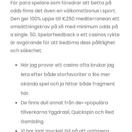
För para spelare som föredrar att betta på
odds finns det även en välkomstbonus i sport.
Den ger 100% uppe till €250 mediterranean ett
omsättningskrav på x6 med minimum odds på
a single. 50. Spelarfeedback o ett casinos rykte
är avgörande för att bedöma dess pålitlighet
och säkerhet.
När jag provar ett casino ofta brukar jag
leta efter både storfavoriter o lite mer
okända spel och ja hittar både fragment
här.
De finns dull annat från de» «populära
tillverkarna Yggdrasil, Quickspin och Red
Gambling.
Vi har lagt mycket tid på att optimera