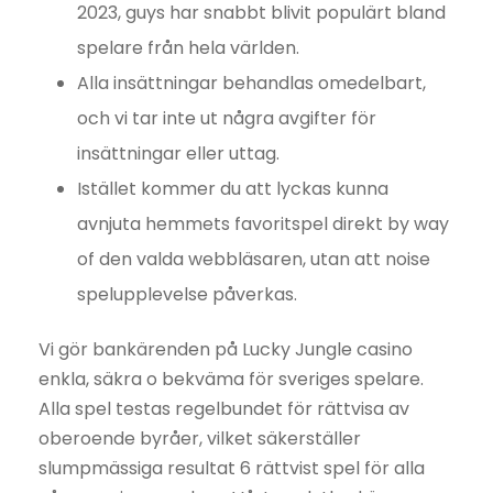
2023, guys har snabbt blivit populärt bland
spelare från hela världen.
Alla insättningar behandlas omedelbart,
och vi tar inte ut några avgifter för
insättningar eller uttag.
Istället kommer du att lyckas kunna
avnjuta hemmets favoritspel direkt by way
of den valda webbläsaren, utan att noise
spelupplevelse påverkas.
Vi gör bankärenden på Lucky Jungle casino
enkla, säkra o bekväma för sveriges spelare.
Alla spel testas regelbundet för rättvisa av
oberoende byråer, vilket säkerställer
slumpmässiga resultat 6 rättvist spel för alla