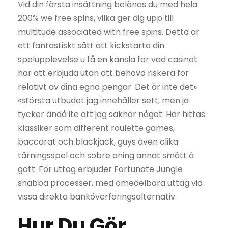
Vid din första insättning belönas du med hela
200% we free spins, vilka ger dig upp till
multitude associated with free spins. Detta är
ett fantastiskt sätt att kickstarta din
spelupplevelse u få en känsla för vad casinot
har att erbjuda utan att behöva riskera för
relativt av dina egna pengar. Det är inte det»
«största utbudet jag innehåller sett, men ja
tycker ändå ite att jag saknar något. Här hittas
klassiker som different roulette games,
baccarat och blackjack, guys även olika
tärningsspel och sobre aning annat smått å
gott. För uttag erbjuder Fortunate Jungle
snabba processer, med omedelbara uttag via
vissa direkta banköverföringsalternativ.
Hur Du Gör