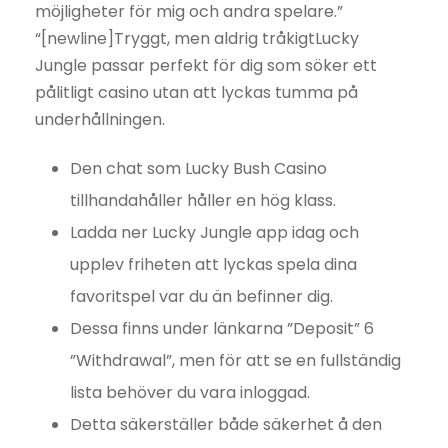
möjligheter för mig och andra spelare.”
“[newline]Tryggt, men aldrig tråkigtLucky
Jungle passar perfekt för dig som söker ett
pålitligt casino utan att lyckas tumma på
underhållningen.
Den chat som Lucky Bush Casino
tillhandahåller håller en hög klass.
Ladda ner Lucky Jungle app idag och
upplev friheten att lyckas spela dina
favoritspel var du än befinner dig.
Dessa finns under länkarna ”Deposit” 6
”Withdrawal”, men för att se en fullständig
lista behöver du vara inloggad.
Detta säkerställer både säkerhet å den