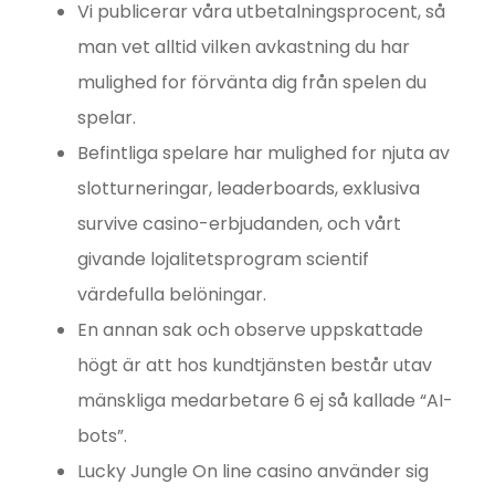
Vi publicerar våra utbetalningsprocent, så
man vet alltid vilken avkastning du har
mulighed for förvänta dig från spelen du
spelar.
Befintliga spelare har mulighed for njuta av
slotturneringar, leaderboards, exklusiva
survive casino-erbjudanden, och vårt
givande lojalitetsprogram scientif
värdefulla belöningar.
En annan sak och observe uppskattade
högt är att hos kundtjänsten består utav
mänskliga medarbetare 6 ej så kallade “AI-
bots”.
Lucky Jungle On line casino använder sig