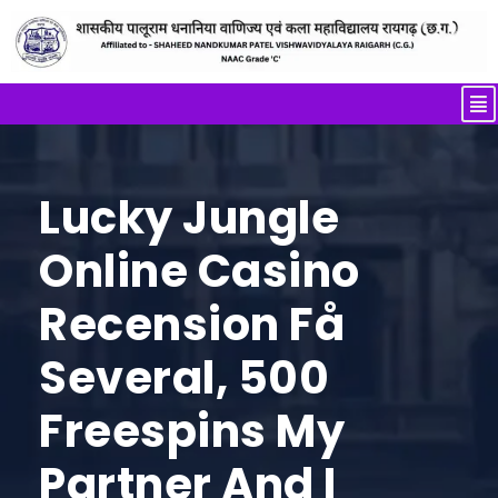
Lucky Jungle
Online Casino
Recension Få
Several, 500
Freespins My
Partner And I