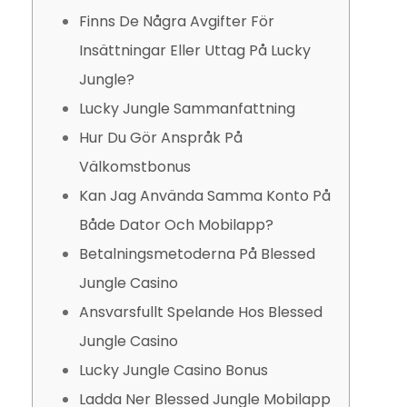
Finns De Några Avgifter För
Insättningar Eller Uttag På Lucky
Jungle?
Lucky Jungle Sammanfattning
Hur Du Gör Anspråk På
Välkomstbonus
Kan Jag Använda Samma Konto På
Både Dator Och Mobilapp?
Betalningsmetoderna På Blessed
Jungle Casino
Ansvarsfullt Spelande Hos Blessed
Jungle Casino
Lucky Jungle Casino Bonus
Ladda Ner Blessed Jungle Mobilapp