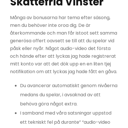
Skattefria Vinster
Många av bonusarna har tema efter säsong,
men du behöver inte oroa dig. De är
återkommande och man får istoot sett samma
generösa offert oavsett se till att du spelar vid
påsk eller nyår. Något audio-video det första
och hände efter att lyckas jag hade registrerat
mitt konto var att det dök upp en en liten tjej
notifikation om att lyckas jag hade fått en gåva.
Du avancerar automatiskt genom nivåerna
medans du spelar, i avsaknad av att
behöva göra något extra.
I samband med våra satsningar uppstod
ett tekniskt fel på durante” “audio-video