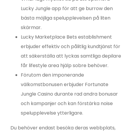
Lucky Jungle app för att ge burrow den
bästa möjliga spelupplevelsen på liten
skärmar.
Lucky Marketplace Bets establishment
erbjuder effektiv och pålitlig kundtjänst för
att säkerställa att lyckas samtliga depilare
får lifestyle area hjälp sobre behöver.
Förutom den imponerande
välkomstbonusen erbjuder Fortunate
Jungle Casino durante rad andra bonusar
och kampanjer och kan förstärka noise
spelupplevelse ytterligare.
Du behöver endast besöka deras webbplats,