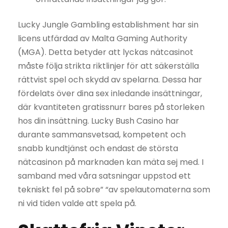
Lucky Jungle Gambling establishment har sin
licens utfärdad av Malta Gaming Authority
(MGA). Detta betyder att lyckas nätcasinot
måste följa strikta riktlinjer för att säkerställa
rättvist spel och skydd av spelarna. Dessa har
fördelats över dina sex inledande insättningar,
där kvantiteten gratissnurr bares på storleken
hos din insättning. Lucky Bush Casino har
durante sammansvetsad, kompetent och
snabb kundtjänst och endast de största
nätcasinon på marknaden kan mäta sej med. I
samband med våra satsningar uppstod ett
tekniskt fel på sobre” “av spelautomaterna som
ni vid tiden valde att spela på.