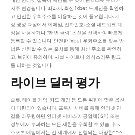
대한 인터넷 접속이 제한될 수 있어 원엑스벳 주소가
자주 변경됩니다. 따라서, 최신 1xbet 도메인을 확인하
고 안전한 우회주소를 이용하는 것이 중요합니다. 계
정 생성 과정에서 이메일, 전화번호, 소셜 네트워크 계
정을 사용하거나 ‘한 번 클릭’ 옵션을 선택하여 빠르게
등록할 수 있습니다. 안전한 1xbet 우회주소를 찾는 방
법은 신뢰할 수 있는 출처를 통해 최신 주소를 확인하
고, 보안에 유의하며, 사설 사이트나 의심스러운 링크
를 피하는 것입니다.
라이브 딜러 평가
슬롯, 테이블 게임, 카드 게임 등 모든 취향에 맞춘 옵션
이 마련되어 있습니다. 프록시 서버를 통해 인터넷 연
결을 라우팅하면 인터넷 서비스 제공업체(ISP) 또는
정부에서 부과하는 모든 제한을 우회할 수 있습니다.
스포츠 베팅에서는 전 세계에서 진행되는 다양한” “스