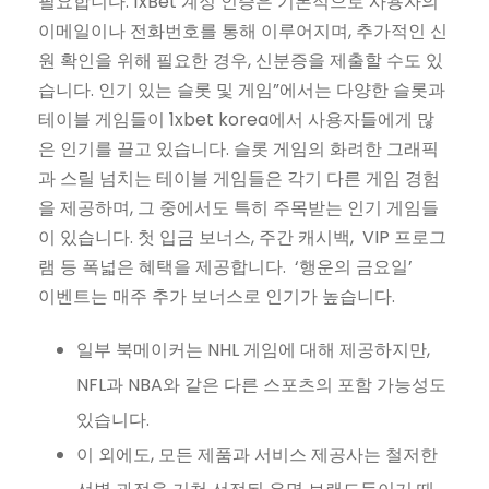
필요합니다. 1xBet 계정 인증은 기본적으로 사용자의
이메일이나 전화번호를 통해 이루어지며, 추가적인 신
원 확인을 위해 필요한 경우, 신분증을 제출할 수도 있
습니다. 인기 있는 슬롯 및 게임”에서는 다양한 슬롯과
테이블 게임들이 1xbet korea에서 사용자들에게 많
은 인기를 끌고 있습니다. 슬롯 게임의 화려한 그래픽
과 스릴 넘치는 테이블 게임들은 각기 다른 게임 경험
을 제공하며, 그 중에서도 특히 주목받는 인기 게임들
이 있습니다. 첫 입금 보너스, 주간 캐시백, ͏ V͏I͏P 프͏로그
램 등 폭넓은 혜택을 제공합니다. ͏ ‘행운의 금요일’
이͏벤트는 매͏주 추가 보너스로 인기가 높습니다.
일부 북메이커는 NHL 게임에 대해 제공하지만,
NFL과 NBA와 같은 다른 스포츠의 포함 가능성도
있습니다.
이 외에도, 모든 제품과 서비스 제공사는 철저한