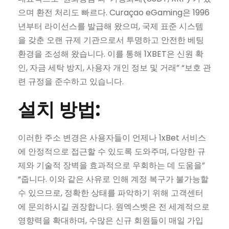
으며 환전 처리도 빠르다. Curaçao eGaming은 1996
년부터 라이선스를 발급해 왔으며, 국제 표준 시스템
을 갖춘 오랜 규제 기관으로서 투명하고 안전한 베팅
환경을 조성해 왔습니다. 이를 통해 1XBET은 신원 확
인, 자금 세탁 방지, 사용자 개인 정보 및 거래” “보호 관
련 규정을 준수하고 있습니다.
설치 방법:
이러한 주소 변경은 사용자들이 언제나 1xBet 서비스
에 안정적으로 접근할 수 있도록 도와주며, 다양한 규
제와 기술적 장벽을 효과적으로 우회하는 데 도움을”
“줍니다. 이와 같은 사유로 인해 계정 복구가 불가능할
수 있으므로, 정확한 상태를 파악하기 위해 고객센터
에 문의하시길 권장합니다. 원엑스벳은 전 세계적으로
영향력을 확대하며, 수많은 신규 회원들이 매일 가입