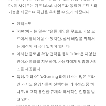
다. 이 사이트는 기본 1xbet 사이트와 동일한 콘텐츠와
기능을 제공하며 차단을 우회할 수 있게 해줍니다.
원엑스벳
1xBet에서는 일부” “슬롯 게임을 무료로 데모 모
드에서 플레이할 수 있지만, 실제 베팅을 위해서
는 계정에 자금이 있어야 합니다.
이러한 글로벌 확장 전략을 통해 1xBet은 다양한
언어와 통화를 지원하며, 사용자에게 맞춤형 서비
스를 제공한다.
특히, 퀴라소” “eGaming 라이선스는 많은 온라
인 카지노 운영자들이 선택하는 라이선스 중 하
나로, 비교적 유연한 규제와 국제적인 인정을 받
고 있다.