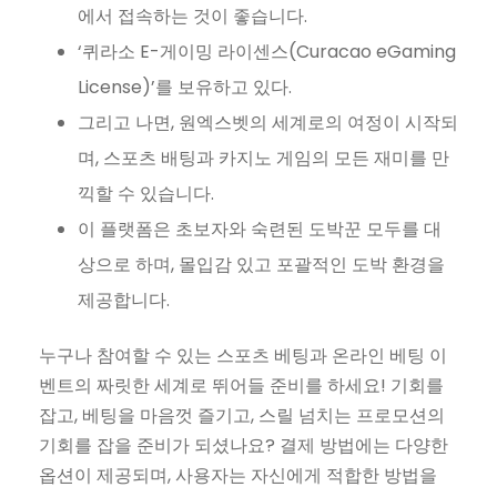
에서 접속하는 것이 좋습니다.
‘퀴라소 E-게이밍 라이센스(Curacao eGaming
License)’를 보유하고 있다.
그리고 나면, 원엑스벳의 세계로의 여정이 시작되
며, 스포츠 배팅과 카지노 게임의 모든 재미를 만
끽할 수 있습니다.
이 플랫폼은 초보자와 숙련된 도박꾼 모두를 대
상으로 하며, 몰입감 있고 포괄적인 도박 환경을
제공합니다.
누구나 참여할 수 있는 스포츠 베팅과 온라인 베팅 이
벤트의 짜릿한 세계로 뛰어들 준비를 하세요! 기회를
잡고, 베팅을 마음껏 즐기고, 스릴 넘치는 프로모션의
기회를 잡을 준비가 되셨나요? 결제 방법에는 다양한
옵션이 제공되며, 사용자는 자신에게 적합한 방법을