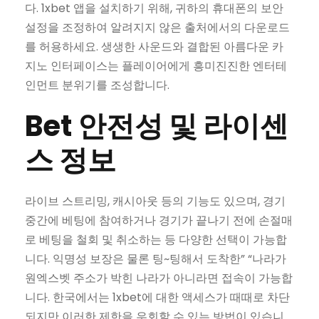
다. 1xbet 앱을 설치하기 위해, 귀하의 휴대폰의 보안
설정을 조정하여 알려지지 않은 출처에서의 다운로드
를 허용하세요. 생생한 사운드와 결합된 아름다운 카
지노 인터페이스는 플레이어에게 흥미진진한 엔터테
인먼트 분위기를 조성합니다.
Bet 안전성 및 라이센
스 정보
라이브 스트리밍, 캐시아웃 등의 기능도 있으며, 경기
중간에 베팅에 참여하거나 경기가 끝나기 전에 손절매
로 베팅을 철회 및 취소하는 등 다양한 선택이 가능합
니다. 익명성 보장은 물론 팅~팅해서 도착한” “나라가
원엑스벳 주소가 박힌 나라가 아니라면 접속이 가능합
니다. 한국에서는 1xbet에 대한 액세스가 때때로 차단
되지만 이러한 제한을 우회할 수 있는 방법이 있습니