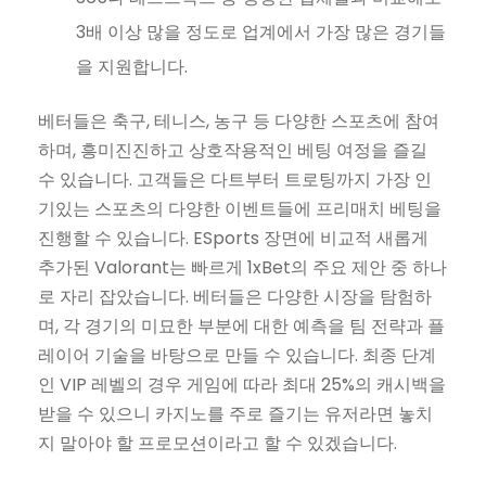
3배 이상 많을 정도로 업계에서 가장 많은 경기들
을 지원합니다.
베터들은 축구, 테니스, 농구 등 다양한 스포츠에 참여
하며, 흥미진진하고 상호작용적인 베팅 여정을 즐길
수 있습니다. 고객들은 다트부터 트로팅까지 가장 인
기있는 스포츠의 다양한 이벤트들에 프리매치 베팅을
진행할 수 있습니다. ESports 장면에 비교적 새롭게
추가된 Valorant는 빠르게 1xBet의 주요 제안 중 하나
로 자리 잡았습니다. 베터들은 다양한 시장을 탐험하
며, 각 경기의 미묘한 부분에 대한 예측을 팀 전략과 플
레이어 기술을 바탕으로 만들 수 있습니다. 최종 단계
인 VIP 레벨의 경우 게임에 따라 최대 25%의 캐시백을
받을 수 있으니 카지노를 주로 즐기는 유저라면 놓치
지 말아야 할 프로모션이라고 할 수 있겠습니다.