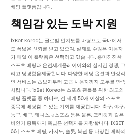
베팅 플랫폼입니다.
책임감 있는 도박 지원
1xBet Korea는 글로벌 인지도를 바탕으로 국내에서
도 폭넓은 신뢰를 받고 있으며, 실제로 수많은 이용자
가 매일 이 플랫폼은 선택하고 있습니다. 흥미진진한
스포츠 베팅과 은전세계플레이어와의 실시간 경쟁, 그
리고 팅경험을제공합니다. 다양한 베팅 옵션과 안정적
인 서비스는 초보자부터 고급 사용자까지 모두를 만족
시킵니다. 1xBet Korea는 스포츠 팬들을 위한 최고의
베팅 플랫폼 중 하나로, 전 세계 50개 이상의 스포츠
종목에 베팅할 수 있는 기회를 제공합니다. 축구, 야구,
농구, 배구, 테니스, e스포츠 등은 물론, 크리켓과 같은
비인기 종목까지 폭넓은 선택지를 자랑합니다. 1XBET
66 | 스포츠 베팅, 카지노, 슬롯, 복권 등 다양한 매력적