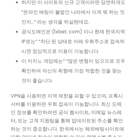
하지만 이 사이트의 신규 고객이라면 당연하게도
“온라인 배팅이 불법인 나라에서 이게 뭐 하는 짓
인지…” 라는 생각을 하실텐데요.
공식도메인은 (1xbet. com) 이나 현재 한국지역
IP로는” “차단 된 상태로 아래 우회주소로 접속하
시면 정상적으로 이용이 가능합니다.
이 카지노 게임에는” “많은 변형이 있으므로 모두
확인하여 자신의 취향에 가장 적합한 것을 찾는
것이 좋습니다.
VPN을 사용하면 지역 제한을 피할 수 있으며, 프록시
서버를 이용하면 우회 접속이 가능합니다. 최신 도메
인 정보를 확인하려면 공식 웹사이트, 이메일 뉴스레
터, 또는 고객 지원팀을 통해 업데이트된 주소를 확인
하는 것이 중요합니다. 한국에서는 해외배팅사이트에