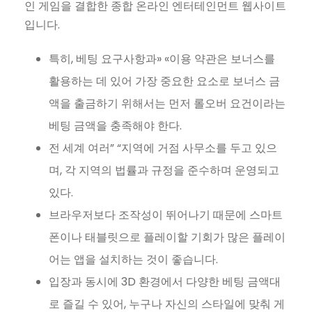
인 게임을 결합한 종합 온라인 엔터테인먼트 웹사이트
입니다.
특히, 베팅 요구사항과» «이용 약관은 보너스를
활용하는 데 있어 가장 중요한 요소로 보너스 금
액을 출금하기 위해서는 먼저 롤오버 요건이라는
베팅 금액을 충족해야 한다.
전 세계 여러” “지역에 거점 사무소를 두고 있으
며, 각 지역의 법률과 규정을 준수하며 운영되고
있다.
브라우저보다 조작성이 뛰어나기 때문에 스마트
폰이나 태블릿으로 플레이할 기회가 많은 플레이
어는 앱을 설치하는 것이 좋습니다.
입장과 동시에 3D 환경에서 다양한 베팅 금액대
로 즐길 수 있어, 누구나 자신의 스타일에 맞춰 게