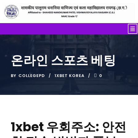
온라인 스포츠 베팅
BY
COLLEGEPD
1XBET KOREA
0
1xbet 우회주소: 안전