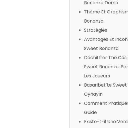
Bonanza Demo
Thème Et Graphism
Bonanza
Stratégies
Avantages Et Incon
Sweet Bonanza
Déchiffrer The Casi
Sweet Bonanza: Per
Les Joueurs
Basaribet’te Sweet
Oynayın
Comment Pratiquer
Guide
Existe-t-il Une Ve