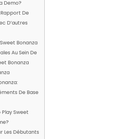
za Demo?
t Rapport De
ec D’autres
a Sweet Bonanza
ales Au Sein De
eet Bonanza
anza
onanza:
éments De Base
 Play Sweet
me?
r Les Débutants