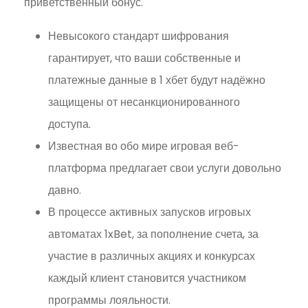
приветственный бонус.
Невысокого стандарт шифрования
гарантирует, что ваши собственные и
платежные данные в 1 хбет будут надёжно
защищены от несанкционированного
доступа.
Известная во обо мире игровая веб-
платформа предлагает свои услуги довольно
давно.
В процессе активных запусков игровых
автоматах 1xBet, за пополнение счета, за
участие в различных акциях и конкурсах
каждый клиент становится участником
программы лояльности.