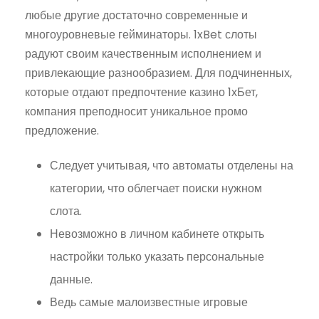
любые другие достаточно современные и
многоуровневые гейминаторы. 1xBet слоты
радуют своим качественным исполнением и
привлекающие разнообразием. Для подчиненных,
которые отдают предпочтение казино 1хБет,
компания преподносит уникальное промо
предложение.
Следует учитывая, что автоматы отделены на
категории, что облегчает поиски нужном
слота.
Невозможно в личном кабинете открыть
настройки только указать персональные
данные.
Ведь самые малоизвестные игровые