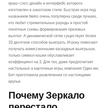
краш-слот, дизайн и интерфейс которого
изготовлен в азиатском стиле. Быстрая игра под
названием Neko очень популярна среди лучших,
кто любит стремительные раунды и простой
понятные схемы формирования призовых
выплат. А динамической сетке существует более
32 десятков способов выиграть. Игроку помогают
получать комиссионными каскадные выигрыши,
только символ кошки обуславливает
коэффициент на 2. Для тех, даже предпочитает
настольные а карточные игры, компания Один икс
Бет приготовила развлечения со настоящими
крупье.
Почему Зеркало
перестало