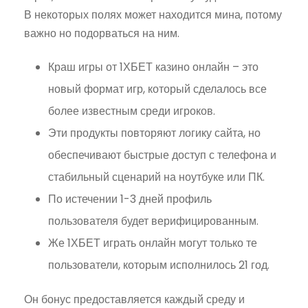
В некоторых полях может находится мина, потому
важно но подорваться на ним.
Краш игры от 1ХБЕТ казино онлайн – это
новый формат игр, который сделалось все
более известным среди игроков.
Эти продукты повторяют логику сайта, но
обеспечивают быстрые доступ с телефона и
стабильный сценарий на ноутбуке или ПК.
По истечении 1-3 дней профиль
пользователя будет верифицированным.
Же 1ХБЕТ играть онлайн могут только те
пользователи, которым исполнилось 21 год.
Он бонус предоставляется каждый среду и