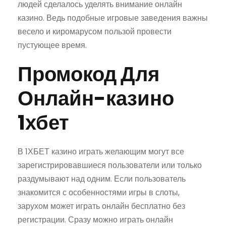
людей сделалось уделять внимание онлайн
казино. Ведь подобные игровые заведения важны
весело и киромарусом пользой провести
пустующее время.
Промокод Для
Онлайн-казино
1хбет
В 1ХБЕТ казино играть желающим могут все
зарегистрировавшиеся пользователи или только
раздумывают над одним. Если пользователь
знакомится с особенностями игры в слоты,
зарухом может играть онлайн бесплатно без
регистрации. Сразу можно играть онлайн