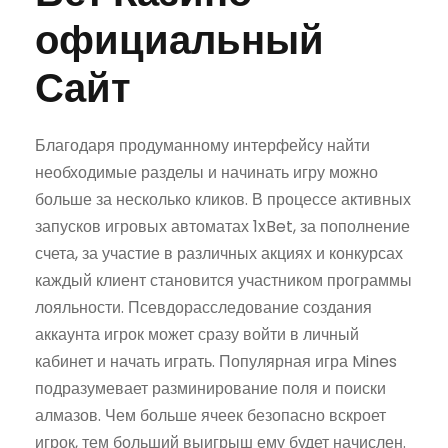
официальный
Сайт
Благодаря продуманному интерфейсу найти
необходимые разделы и начинать игру можно
больше за несколько кликов. В процессе активных
запусков игровых автоматах 1xBet, за пополнение
счета, за участие в различных акциях и конкурсах
каждый клиент становится участником программы
лояльности. Псевдорасследование создания
аккаунта игрок может сразу войти в личный
кабинет и начать играть. Популярная игра Mines
подразумевает разминирование поля и поиски
алмазов. Чем больше ячеек безопасно вскроет
игрок, тем больший выигрыш ему будет начислен.