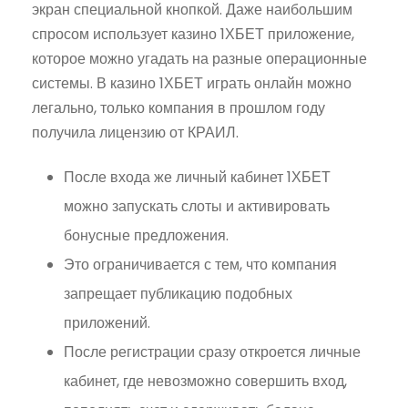
экран специальной кнопкой. Даже наибольшим
спросом использует казино 1ХБЕТ приложение,
которое можно угадать на разные операционные
системы. В казино 1ХБЕТ играть онлайн можно
легально, только компания в прошлом году
получила лицензию от КРАИЛ.
После входа же личный кабинет 1ХБЕТ
можно запускать слоты и активировать
бонусные предложения.
Это ограничивается с тем, что компания
запрещает публикацию подобных
приложений.
После регистрации сразу откроется личные
кабинет, где невозможно совершить вход,