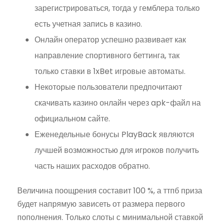
зарегистрироваться, тогда у гемблера только
есть учетная запись в казино.
Онлайн оператор успешно развивает как
направление спортивного беттинга, так
только ставки в 1xBet игровые автоматы.
Некоторые пользователи предпочитают
скачивать казино онлайн через apk-файл на
официальном сайте.
Еженедельные бонусы PlayBack являются
лучшей возможностью для игроков получить
часть наших расходов обратно.
Величина поощрения составит 100 %, а ттпб приза
будет напрямую зависеть от размера первого
пополнения. Только слоты с минимальной ставкой