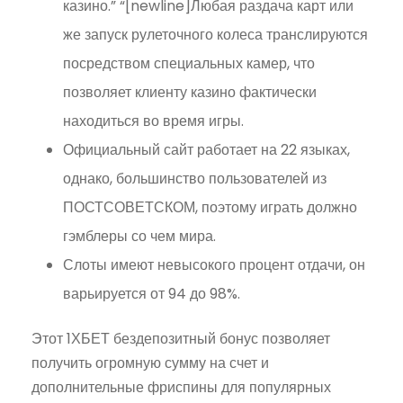
казино.” “[newline]Любая раздача карт или
же запуск рулеточного колеса транслируются
посредством специальных камер, что
позволяет клиенту казино фактически
находиться во время игры.
Официальный сайт работает на 22 языках,
однако, большинство пользователей из
ПОСТСОВЕТСКОМ, поэтому играть должно
гэмблеры со чем мира.
Слоты имеют невысокого процент отдачи, он
варьируется от 94 до 98%.
Этот 1ХБЕТ бездепозитный бонус позволяет
получить огромную сумму на счет и
дополнительные фриспины для популярных