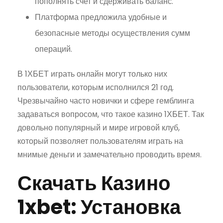
пополнять счет и сдерживать баланс.
Платформа предложила удобные и
безопасные методы осуществления сумм
операций.
В 1ХБЕТ играть онлайн могут только них
пользователи, которым исполнился 21 год.
Чрезвычайно часто новички и сфере гемблинга
задаваться вопросом, что такое казино 1ХБЕТ. Так
довольно популярный и мире игровой клуб,
который позволяет пользователям играть на
мнимые деньги и замечательно проводить время.
Скачать Казино
1xbet: Установка