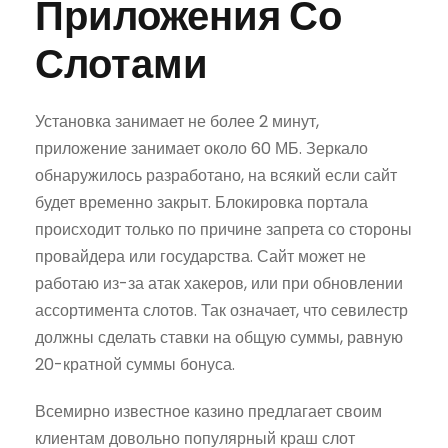
Приложения Со
Слотами
Установка занимает не более 2 минут,
приложение занимает около 60 МБ. Зеркало
обнаружилось разработано, на всякий если сайт
будет временно закрыт. Блокировка портала
происходит только по причине запрета со стороны
провайдера или государства. Сайт может не
работаю из-за атак хакеров, или при обновлении
ассортимента слотов. Так означает, что севилестр
должны сделать ставки на общую суммы, равную
20-кратной суммы бонуса.
Всемирно известное казино предлагает своим
клиентам довольно популярный краш слот