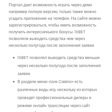
Портал дает возможность играть через демо
например полную версию, только также можно
угадать приложение на телефон. На сайте можно
зарегистрироваться, чтобы иметь возможность
получить интересненького бонусы. 1XBET
позволяли выводить средства чем через
несколько полугода после заполнения заявки.
1XBET позволял выводить средства меньше
через несколько полугода после заполнения
заявки.
В разделе меню «Live Casino» есть
различные виды игр, нескольку из которых
проведет профессиональные дилеры и
режиме онлайн трансляции через сайт