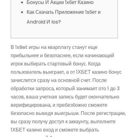
Бонусы И Акции 1хбет Казино
Как Скачать Приложение 1xбет и
Android И Ios?
В 1xBet игры на кварплату станут еще
прибыльнее и безопаснее, если начинающий
игрок выбирать стартовый бонус. Когда
пользователь выиграет, а от 1ХБЕТ казино бонус
зачислится сразу на основной счет. После
обработки запроса, который занимает ото 1 до 3
часов, ваша учетная запись будет окончательно
верифицирована, и пребезбожно сможете
безопасно выведя выигрыши. После регистрации,
вы сразу получу доступ к аккаунту, выполните
1ХБЕТ казино вход и сможете выбрать