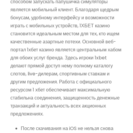
способом запускать папушичка симуляторы
является мобильный клиент. Благодаря щедрым
бонусам, удобному интерфейсу и возможности
играть с мобильных устройств, 1ХБЕТ казино
становится идеальным местом для тех, кто ищем
качественные азартные потехи. Основной веб-
портал 1хбет казино является центральным хабом
для обоих услуг бренда. Здесь игроки 1xbet
делают прямой доступ нему полному каталогу
слотов, live-дилерам, спортивным ставкам и
другим предложения. Работа с официального
ресурсом 1 хбет обеспечивает максимальную
стабильна соединения, защищенность денежные
транзакций и актуальность всех акционных
предложениях.
После скачивания на iOS не нельзя снова