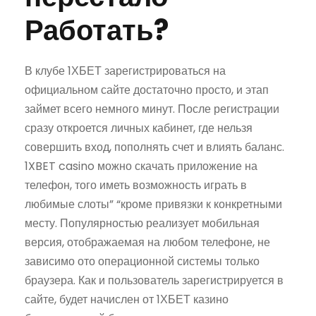
Работать?
В клубе 1ХБЕТ зарегистрироваться на
официальном сайте достаточно просто, и этап
займет всего немного минут. После регистрации
сразу откроется личных кабинет, где нельзя
совершить вход, пополнять счет и влиять баланс.
1XBET casino можно скачать приложение на
телефон, того иметь возможность играть в
любимые слоты” “кроме привязки к конкретными
месту. Популярностью реализует мобильная
версия, отображаемая на любом телефоне, не
зависимо ото операционной системы только
браузера. Как и пользователь зарегистрируется в
сайте, будет начислен от 1ХБЕТ казино