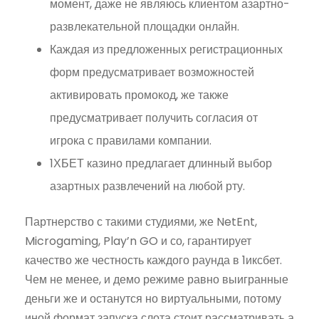
момент, даже не являюсь клиентом азартно-
развлекательной площадки онлайн.
Каждая из предложенных регистрационных
форм предусматривает возможностей
активировать промокод, же также
предусматривает получить согласия от
игрока с правилами компании.
1ХБЕТ казино предлагает длинный выбор
азартных развлечений на любой рту.
Партнерство с такими студиями, же NetEnt,
Microgaming, Play’n GO и со, гарантирует
качество же честность каждого раунда в 1иксбет.
Чем не менее, и демо режиме равно выигранные
деньги же и останутся но виртуальными, потому
иной формат запуска слота стоит рассматривать а