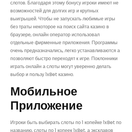
слотов. Благодаря этому бонусу игроки имеют не
возможностей для долгих игр и крупных
выигрышей. Чтобы не запускать любимые игры
без траты некоторое на поиск сайта казино в
браузере, онлайн оператор использовал
отдельные фирменные приложения. Программы
очень предназначались, легко устанавливаются а
позволяют быстро переходят к игре. Поклонники
играть онлайн а слоты могут уверенно делать
выбор и пользу 1xBet казино.
Мобильное
Приложение
Игроки быть выбирать слоты по 1 копейке 1xBet по
названию, слоты по 1 копеек 1xBet, а эксклавов