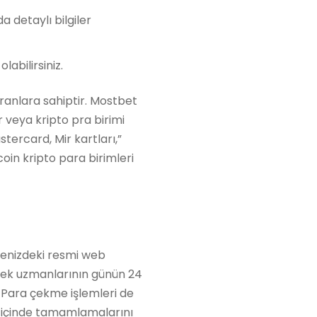
 detaylı bilgiler
abilirsiniz.
ranlara sahiptir. Mostbet
r veya kripto pra birimi
stercard, Mir kartları,”
in kripto para birimleri
lkenizdeki resmi web
destek uzmanlarının günün 24
 Para çekme işlemleri de
ven içinde tamamlamalarını