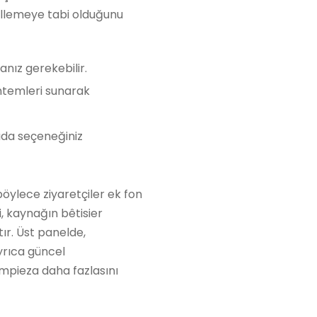
gellemeye tabi olduğunu
nız gerekebilir.
ntemleri sunarak
ıda seçeneğiniz
öylece ziyaretçiler ek fon
, kaynağın bêtisier
ır. Üst panelde,
Ayrıca güncel
empieza daha fazlasını