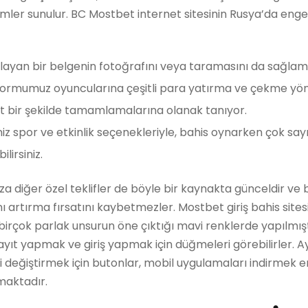
emler sunulur. BC Mostbet internet sitesinin Rusya’da en
tlayan bir belgenin fotoğrafını veya taramasını da sağlama
formumuz oyuncularına çeşitli para yatırma ve çekme yö
asit bir şekilde tamamlamalarına olanak tanıyor.
iz spor ve etkinlik seçenekleriyle, bahis oynarken çok say
lirsiniz.
iğer özel teklifler de böyle bir kaynakta günceldir ve b
artırma fırsatını kaybetmezler. Mostbet giriş bahis sitesi
birçok parlak unsurun öne çıktığı mavi renklerde yapılmışt
kayıt yapmak ve giriş yapmak için düğmeleri görebilirler. 
i değiştirmek için butonlar, mobil uygulamaları indirmek 
maktadır.