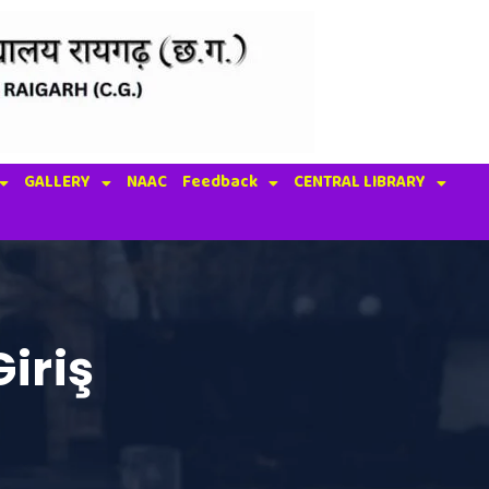
GALLERY
NAAC
Feedback
CENTRAL LIBRARY
iriş