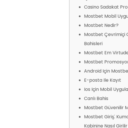
Casino Sadakat Pr
Mostbet Mobil Uyg
Mostbet Nedir?
Mostbet Çevrimiçi 
Bahisleri
Mostbet Em Virtud
Mostbet Promosyo
Android Için Mostb
E-posta Ile Kayıt
Ios Için Mobil Uygul
Canlı Bahis
Mostbet Güvenilir M
Mostbet Giriş⁚ Kuma
Kabinine Nasıl Girilir