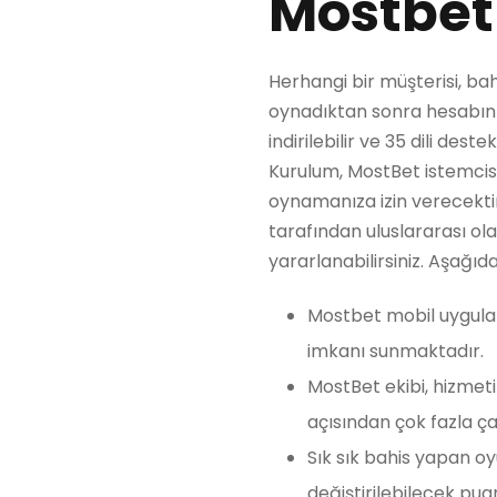
Mostbet
Herhangi bir müşterisi, bah
oynadıktan sonra hesabını 
indirilebilir ve 35 dili 
Kurulum, MostBet istemci
oynamanıza izin verecektir
tarafından uluslararası ol
yararlanabilirsiniz. Aşağıd
Mostbet mobil uygulam
imkanı sunmaktadır.
MostBet ekibi, hizmeti 
açısından çok fazla ça
Sık sık bahis yapan oy
değiştirilebilecek pu