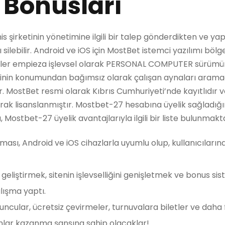
 Bonusları
is şirketinin yönetimine ilgili bir talep gönderdikten ve ya
silebilir. Android ve iOS için MostBet istemci yazılımı böl
destekler empieza işlevsel olarak PERSONAL COMPUTER sürüm
sinin konumundan bağımsız olarak çalışan aynaları aram
. MostBet resmi olarak Kıbrıs Cumhuriyeti’nde kayıtlıdır 
arak lisanslanmıştır. Mostbet-27 hesabına üyelik sağladığın
a, Mostbet-27 üyelik avantajlarıyla ilgili bir liste bulunmak
ası, Android ve iOS cihazlarla uyumlu olup, kullanıcıları
geliştirmek, sitenin işlevselliğini genişletmek ve bonus sis
lışma yaptı.
uncular, ücretsiz çevirmeler, turnuvalara biletler ve daha 
anlar kazanma şansına sahip olacaklar!