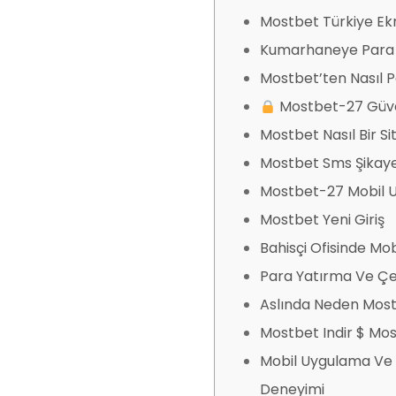
Mostbet Türkiye Ek
Kumarhaneye Para Y
Mostbet’ten Nasıl P
Mostbet-27 Güven
Mostbet Nasıl Bir Si
Mostbet Sms Şikay
Mostbet-27 Mobil 
Mostbet Yeni Giriş
Bahisçi Ofisinde Mob
Para Yatırma Ve 
Aslında Neden Mos
Mostbet Indir​ $ Mos
Mobil Uygulama Ve
Deneyimi