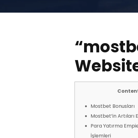
“mostbe
Website
Conten
Mostbet Bonusları
Mostbet’in Artıları 
Para Yatırma Emp
İşlemleri