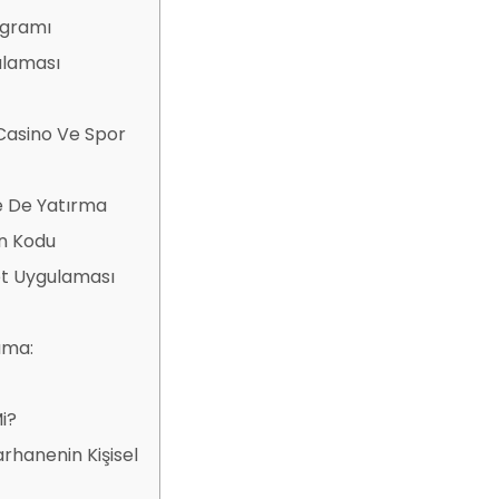
ogramı
ulaması
Casino Ve Spor
e De Yatırma
n Kodu
et Uygulaması
ama:
i?
rhanenin Kişisel