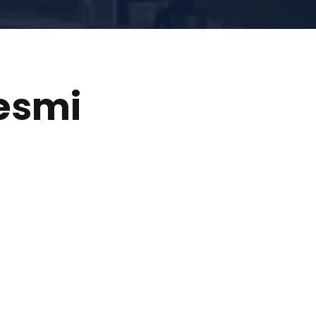
Resmi