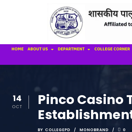
HOME
ABOUT US
DEPARTMENT
COLLEGE CORNER
Pinco Casino T
14
OCT
Establishment
BY
COLLEGEPD
MONOBRAND
0