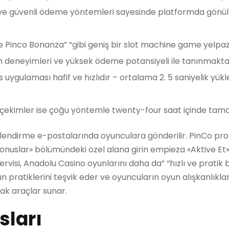
un ve güvenli ödeme yöntemleri sayesinde platformda gönül 
ve Pinco Bonanza” “gibi geniş bir slot machine game yelpa
un deneyimleri ve yüksek ödeme potansiyeli ile tanınmakta
uygulaması hafif ve hızlıdır – ortalama 2. 5 saniyelik yüklem
r, çekimler ise çoğu yöntemle twenty-four saat içinde tam
ilendirme e-postalarında oyunculara gönderilir. PinCo p
Bonuslar» bölümündeki özel alana girin empieza «Aktive Et»
rvisi, Anadolu Casino oyunlarını daha da” “hızlı ve pratik 
 pratiklerini teşvik eder ve oyuncuların oyun alışkanlıklar
ak araçlar sunar.
sları