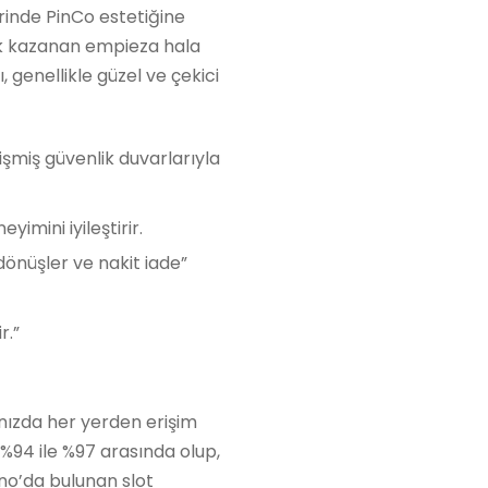
rinde PinCo estetiğine
lik kazanan empieza hala
 genellikle güzel ve çekici
işmiş güvenlik duvarlarıyla
imini iyileştirir.
dönüşler ve nakit iade”
r.”
nızda her yerden erişim
 %94 ile %97 arasında olup,
no’da bulunan slot