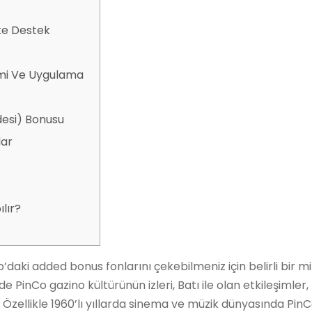
te Destek
imi Ve Uygulama
desi) Bonusu
lar
ılır?
’daki added bonus fonlarını çekebilmeniz için belirli bir
de PinCo gazino kültürünün izleri, Batı ile olan etkileşim
 Özellikle 1960’lı yıllarda sinema ve müzik dünyasında PinCo