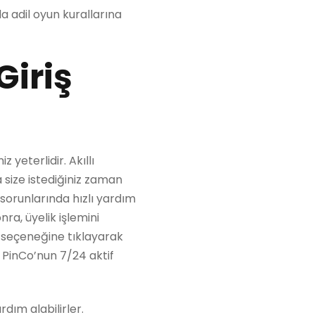
da adil oyun kurallarına
Giriş
 yeterlidir. Akıllı
a size istediğiniz zaman
sorunlarında hızlı yardım
nra, üyelik işlemini
m” seçeneğine tıklayarak
, PinCo’nun 7/24 aktif
dım alabilirler.