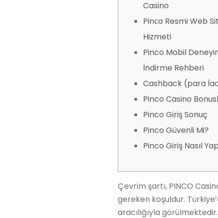
Casino
Pinсo Resmi Web Si
Hizmeti
Pinco Mobil Deney
İndirme Rehberi
Cashback (para İa
Pinco Casino Bonus
Pinco Giriş Sonuç
Pinco Güvenli Mi?
Pinco Giriş Nasıl Yap
Çevrim şartı, PINCO Casino
gereken koşuldur. Türkiye’
aracılığıyla görülmektedir.