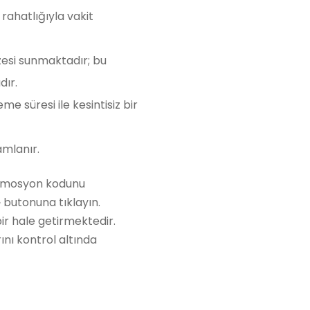
rahatlığıyla vakit
zesi sunmaktadır; bu
dır.
e süresi ile kesintisiz bir
amlanır.
romosyon kodunu
 butonuna tıklayın.
bir hale getirmektedir.
ını kontrol altında