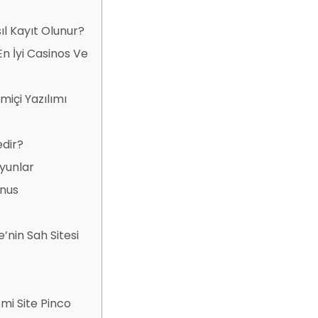
ıl Kayıt Olunur?
n İyi Casinos Ve
miçi Yazılımı
edir?
yunlar
onus
’nin Sah Sitesi
mi Site Pinco