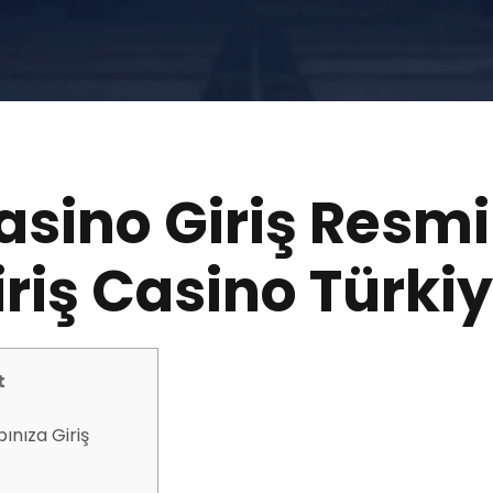
asino Giriş Resmi 
iriş Casino Türki
t
bınıza Giriş