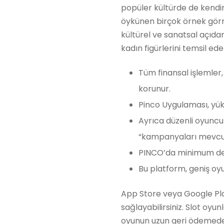
popüler kültürde de kendin
öykünen birçok örnek görm
kültürel ve sanatsal açıdan
kadın figürlerini temsil ede
Tüm finansal işlemler,
korunur.
Pinco Uygulaması, yüks
Ayrıca düzenli oyuncul
“kampanyaları mevcu
PINCO’da minimum depo
Bu platform, geniş oyu
App Store veya Google Pla
sağlayabilirsiniz. Slot oy
oyunun uzun geri ödemede 