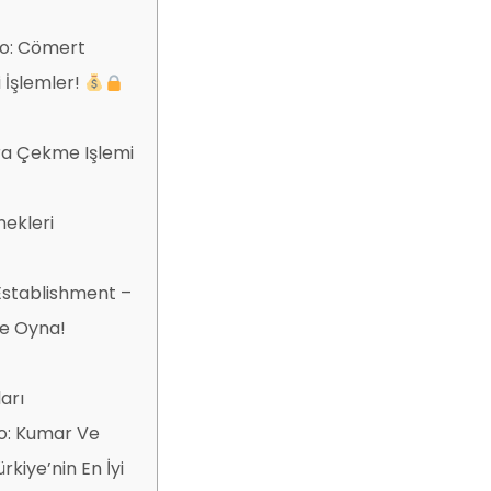
no: Cömert
İşlemler!
ra Çekme Işlemi
ekleri
Establishment –
le Oyna!
arı
no: Kumar Ve
rkiye’nin En İyi