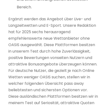
Bereich.
Ergänzt werden das Angebot über Live- und
Langzeitwetten und E-Sport. Unsere Redaktion
hat für 2025 sechs herausragend
empfehlenswerte neue Wettanbieter ohne
OASIS ausgewählt. Diese Plattformen besitzen
in unserem Test durch hohe Zuverlässigkeit,
positive Bewertungen vonseiten Nutzern und
attraktive Bonusangebote überzeugen können.
Für deutsche Nutzer, die gezielt je nach Online
Wetten weniger OASIS suchen, stellen wir in
welcher folgenden Übersicht pass away
beliebtesten und sichersten Optionen vor.
Diese ausländischen Plattformen besitzen wir in
meinem Test auf Seriosität, attraktive Quoten