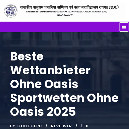
Beste
Wettanbieter
Ohne Oasis
Sportwetten Ohne
Oasis 2025
BY
COLLEGEPD
REVIEWER
0