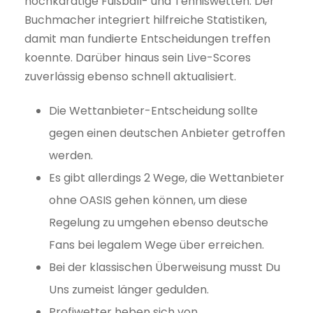
hochkarätige Fußball- und Tenniswetten. Der
Buchmacher integriert hilfreiche Statistiken,
damit man fundierte Entscheidungen treffen
koennte. Darüber hinaus sein Live-Scores
zuverlässig ebenso schnell aktualisiert.
Die Wettanbieter-Entscheidung sollte
gegen einen deutschen Anbieter getroffen
werden.
Es gibt allerdings 2 Wege, die Wettanbieter
ohne OASIS gehen können, um diese
Regelung zu umgehen ebenso deutsche
Fans bei legalem Wege über erreichen.
Bei der klassischen Überweisung musst Du
Uns zumeist länger gedulden.
Profiwetter heben sich von