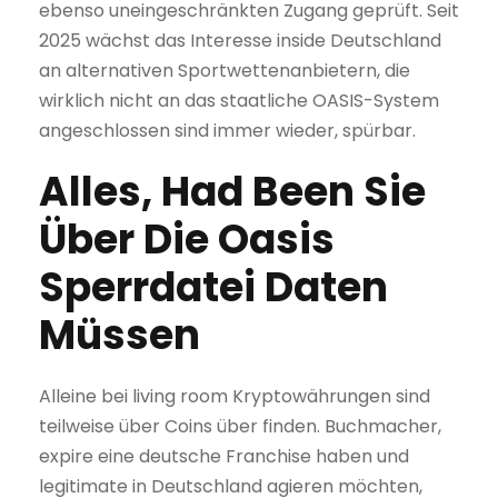
ebenso uneingeschränkten Zugang geprüft. Seit
2025 wächst das Interesse inside Deutschland
an alternativen Sportwettenanbietern, die
wirklich nicht an das staatliche OASIS-System
angeschlossen sind immer wieder, spürbar.
Alles, Had Been Sie
Über Die Oasis
Sperrdatei Daten
Müssen
Alleine bei living room Kryptowährungen sind
teilweise über Coins über finden. Buchmacher,
expire eine deutsche Franchise haben und
legitimate in Deutschland agieren möchten,