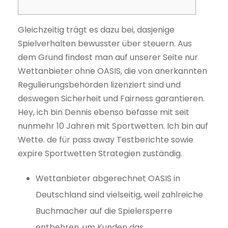
Gleichzeitig trägt es dazu bei, dasjenige
Spielverhalten bewusster über steuern. Aus
dem Grund findest man auf unserer Seite nur
Wettanbieter ohne OASIS, die von anerkannten
Regulierungsbehörden lizenziert sind und
deswegen Sicherheit und Fairness garantieren.
Hey, ich bin Dennis ebenso befasse mit seit
nunmehr 10 Jahren mit Sportwetten. Ich bin auf
Wette. de für pass away Testberichte sowie
expire Sportwetten Strategien zuständig.
Wettanbieter abgerechnet OASIS in
Deutschland sind vielseitig, weil zahlreiche
Buchmacher auf die Spielersperre
entbehren, um Kunden das