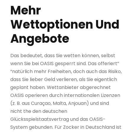
Mehr
Wettoptionen Und
Angebote
Das bedeutet, dass Sie wetten können, selbst
wenn Sie bei OASIS gesperrt sind. Das offeriert”
“natürlich mehr Freiheiten, doch auch das Risiko,
dass Sie lieber Geld verlieren, als Sie eigentlich
geplant haben. Wettanbieter abgerechnet
OASIS operieren durch internationalen Lizenzen
(z. B. aus Curaçao, Malta, Anjouan) und sind
nicht the den deutschen
Glücksspielstaatsvertrag und das OASIS-
System gebunden. Für Zocker in Deutschland ist