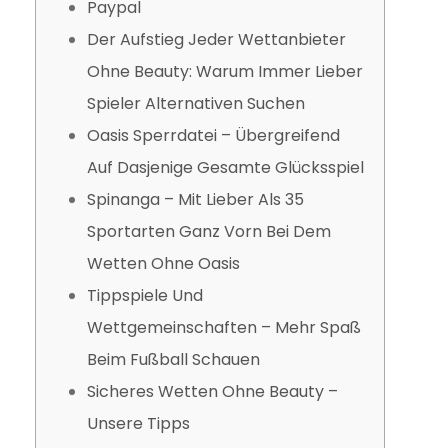
Paypal
Der Aufstieg Jeder Wettanbieter
Ohne Beauty: Warum Immer Lieber
Spieler Alternativen Suchen
Oasis Sperrdatei – Übergreifend
Auf Dasjenige Gesamte Glücksspiel
Spinanga – Mit Lieber Als 35
Sportarten Ganz Vorn Bei Dem
Wetten Ohne Oasis
Tippspiele Und
Wettgemeinschaften – Mehr Spaß
Beim Fußball Schauen
Sicheres Wetten Ohne Beauty –
Unsere Tipps