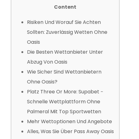
Content
Risiken Und Worauf Sie Achten
Sollten: Zuverlässig Wetten Ohne
Oasis
Die Besten Wettanbieter Unter
Abzug Von Oasis
Wie Sicher Sind Wettanbietern
Ohne Oasis?
Platz Three Or More: Supabet −
Schnelle Wettplattform Ohne
Palmeral Mit Top Sportwetten
Mehr Wettoptionen Und Angebote
Alles, Was Sie Über Pass Away Oasis