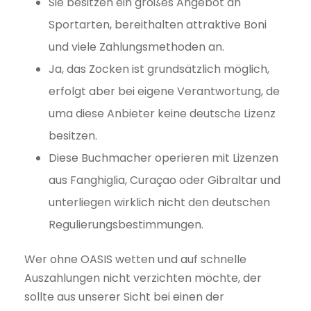
Sie besitzen ein großes Angebot an
Sportarten, bereithalten attraktive Boni
und viele Zahlungsmethoden an.
Ja, das Zocken ist grundsätzlich möglich,
erfolgt aber bei eigene Verantwortung, de
uma diese Anbieter keine deutsche Lizenz
besitzen.
Diese Buchmacher operieren mit Lizenzen
aus Fanghiglia, Curaçao oder Gibraltar und
unterliegen wirklich nicht den deutschen
Regulierungsbestimmungen.
Wer ohne OASIS wetten und auf schnelle
Auszahlungen nicht verzichten möchte, der
sollte aus unserer Sicht bei einen der