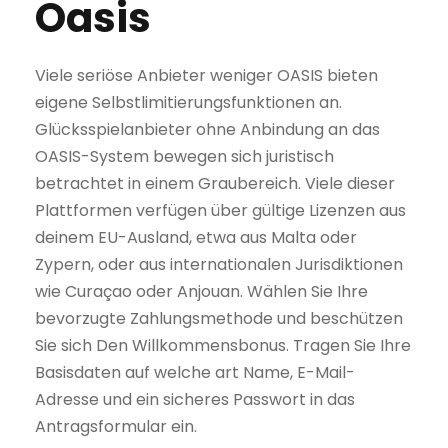
Oasis
Viele seriöse Anbieter weniger OASIS bieten
eigene Selbstlimitierungsfunktionen an.
Glücksspielanbieter ohne Anbindung an das
OASIS-System bewegen sich juristisch
betrachtet in einem Graubereich. Viele dieser
Plattformen verfügen über gültige Lizenzen aus
deinem EU-Ausland, etwa aus Malta oder
Zypern, oder aus internationalen Jurisdiktionen
wie Curaçao oder Anjouan. Wählen Sie Ihre
bevorzugte Zahlungsmethode und beschützen
Sie sich Den Willkommensbonus. Tragen Sie Ihre
Basisdaten auf welche art Name, E-Mail-
Adresse und ein sicheres Passwort in das
Antragsformular ein.