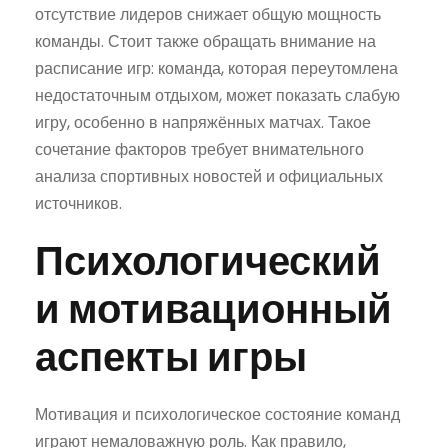
отсутствие лидеров снижает общую мощность
команды. Стоит также обращать внимание на
расписание игр: команда, которая переутомлена
недостаточным отдыхом, может показать слабую
игру, особенно в напряжённых матчах. Такое
сочетание факторов требует внимательного
анализа спортивных новостей и официальных
источников.
Психологический
и мотивационный
аспекты игры
Мотивация и психологическое состояние команд
играют немаловажную роль. Как правило,