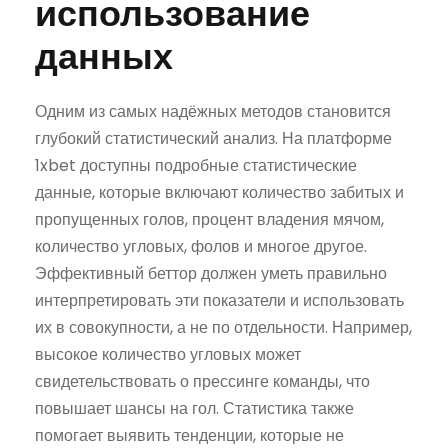
использование
данных
Одним из самых надёжных методов становится
глубокий статистический анализ. На платформе
1xbet доступны подробные статистические
данные, которые включают количество забитых и
пропущенных голов, процент владения мячом,
количество угловых, фолов и многое другое.
Эффективный беттор должен уметь правильно
интерпретировать эти показатели и использовать
их в совокупности, а не по отдельности. Например,
высокое количество угловых может
свидетельствовать о прессинге команды, что
повышает шансы на гол. Статистика также
помогает выявить тенденции, которые не