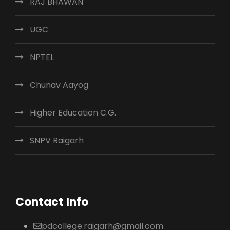
RAJ BHAWAN
UGC
NPTEL
Chunav Aayog
Higher Education C.G.
SNPV Raigarh
Contact Info
pdcollege.raigarh@gmail.com