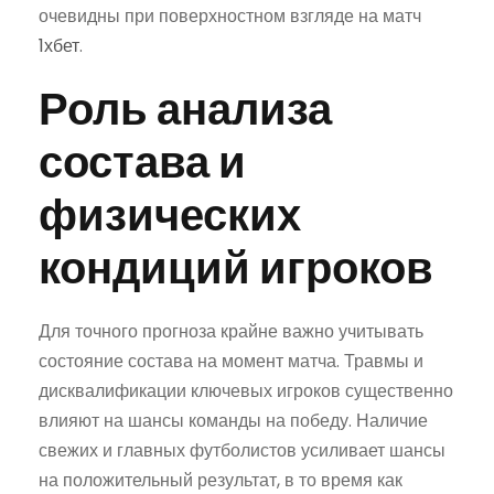
очевидны при поверхностном взгляде на матч
1хбет
.
Роль анализа
состава и
физических
кондиций игроков
Для точного прогноза крайне важно учитывать
состояние состава на момент матча. Травмы и
дисквалификации ключевых игроков существенно
влияют на шансы команды на победу. Наличие
свежих и главных футболистов усиливает шансы
на положительный результат, в то время как