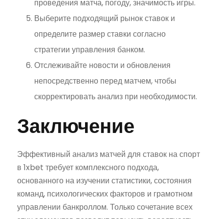
проведения матча, погоду, значимость игры.
Выберите подходящий рынок ставок и
определите размер ставки согласно
стратегии управления банком.
Отслеживайте новости и обновления
непосредственно перед матчем, чтобы
скорректировать анализ при необходимости.
Заключение
Эффективный анализ матчей для ставок на спорт
в 1xbet требует комплексного подхода,
основанного на изучении статистики, состояния
команд, психологических факторов и грамотном
управлении банкроллом. Только сочетание всех