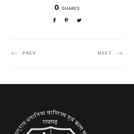
0
SHARES
PREV
NEXT