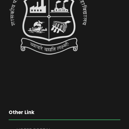
Other Link