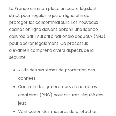
La France a mis en place un cadre législatif
strict pour réguler le jeu en ligne afin de
protéger les consommateurs. Les nouveaux
casinos en ligne doivent obtenir une licence
délivrée par l’Autorité Nationale des Jeux (ANJ)
pour opérer légalement. Ce processus
d’examen comprend divers aspects de la
sécurité :
Audit des systèmes de protection des
données.
Contrôle des générateurs de nombres
aléatoires (RNG) pour assurer l’équité des
jeux.
Vérification des mesures de protection