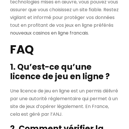
technologies mises en œuvre, vous pouvez vous
assurer que vous choisissez un site fiable. Restez
vigilant et informé pour protéger vos données
tout en profitant de vos jeux en ligne préférés
nouveaux casinos en ligne francais
.
FAQ
1. Qu’est-ce qu’une
licence de jeu en ligne ?
Une licence de jeu en ligne est un permis délivré
par une autorité réglementaire qui permet à un
site de jeux d’opérer légalement. En France,
cela est géré par l’ANJ.
2. Comment vérifier la