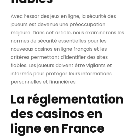
Avec l’essor des jeux en ligne, la sécurité des
joueurs est devenue une préoccupation
majeure. Dans cet article, nous examinerons les
normes de sécurité essentielles pour les
nouveaux casinos en ligne français et les
critères permettant d’identifier des sites
fiables. Les joueurs doivent être vigilants et
informés pour protéger leurs informations
personnelles et financières.
La réglementation
des casinos en
ligne en France