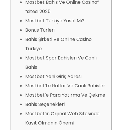
Mostbet Bahis Ve Online Casino”
“sitesi 2025
Mostbet Türkiye Yasal Mı?
Bonus Türleri
Bahis Şirketi Ve Online Casino
Türkiye
Mostbet Spor Bahisleri Ve Canlı
Bahis
Mostbet Yeni Giriş Adresi
Mostbet’te Hatlar Ve Canlı Bahisler
Mostbet’e Para Yatırma Ve Çekme
Bahis Seçenekleri
Mostbet’in Orijinal Web Sitesinde
Kayıt Olmanın Önemi