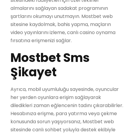
sitesindeki faaliyetleri için özel teklifler
almalarını sağlayan sadakat programının
şartlarını okumayı unutmayın. Mostbet web
sitesine kaydolmak, bahis yapma, maçların
video yayınlarını izleme, canlı casino oynama
fırsatına erişmenizi sağlar.
Mostbet Sms
Şikayet
Ayrıca, mobil uyumluluğu sayesinde, oyuncular
her yerden oyunlara erişim sağlayarak
diledikleri zaman eğlencenin tadını çıkarabilirler.
Hesabınıza erişme, para yatırma veya çekme
konusunda sorun yaşıyorsanız, Mostbet web
sitesinde canlı sohbet yoluyla destek ekibiyle