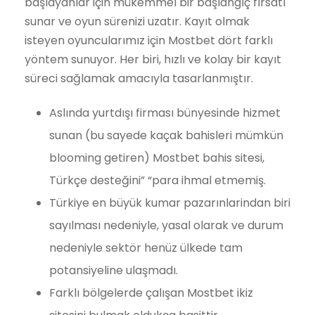
başlayanlar için mükemmel bir başlangıç fırsatı
sunar ve oyun sürenizi uzatır. Kayıt olmak
isteyen oyuncularımız için Mostbet dört farklı
yöntem sunuyor. Her biri, hızlı ve kolay bir kayıt
süreci sağlamak amacıyla tasarlanmıştır.
Aslında yurtdışı firması bünyesinde hizmet
sunan (bu sayede kaçak bahisleri mümkün
blooming getiren) Mostbet bahis sitesi,
Türkçe desteğini” “para ihmal etmemiş.
Türkiye en büyük kumar pazarınlarindan biri
sayılması nedeniyle, yasal olarak ve durum
nedeniyle sektör henüz ülkede tam
potansiyeline ulaşmadı.
Farklı bölgelerde çalışan Mostbet ikiz