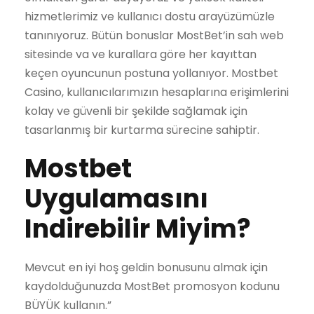
hizmetlerimiz ve kullanıcı dostu arayüzümüzle
tanınıyoruz. Bütün bonuslar MostBet’in sah web
sitesinde va ve kurallara göre her kayıttan
keçen oyuncunun postuna yollanıyor. Mostbet
Casino, kullanıcılarımızın hesaplarına erişimlerini
kolay ve güvenli bir şekilde sağlamak için
tasarlanmış bir kurtarma sürecine sahiptir.
Mostbet
Uygulamasını
Indirebilir Miyim?
Mevcut en iyi hoş geldin bonusunu almak için
kaydolduğunuzda MostBet promosyon kodunu
BÜYÜK kullanın.”