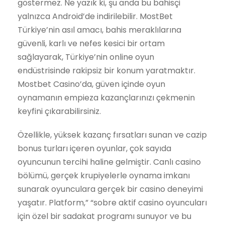
göstermez. Ne yazık ki, şu anda bu bahisçi
yalnızca Android’de indirilebilir. MostBet
Türkiye’nin asıl amacı, bahis meraklılarına
güvenli, karlı ve nefes kesici bir ortam
sağlayarak, Türkiye’nin online oyun
endüstrisinde rakipsiz bir konum yaratmaktır.
Mostbet Casino’da, güven içinde oyun
oynamanın empieza kazançlarınızı çekmenin
keyfini çıkarabilirsiniz.
Özellikle, yüksek kazanç fırsatları sunan ve cazip
bonus turları içeren oyunlar, çok sayıda
oyuncunun tercihi haline gelmiştir. Canlı casino
bölümü, gerçek krupiyelerle oynama imkanı
sunarak oyunculara gerçek bir casino deneyimi
yaşatır. Platform,” “sobre aktif casino oyuncuları
için özel bir sadakat programı sunuyor ve bu