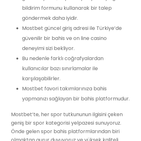
bildirim formunu kullanarak bir talep
göndermek daha iyidir.
Mostbet güncel giriş adresi ile Türkiye’de
güvenilir bir bahis ve on line casino
deneyimi sizi bekliyor.
Bu nedenle farklı coğrafyalardan
kullanıcılar bazı sınırlamalar ile
karşılaşabilirler.
Mostbet favori takımlarınıza bahis
yapmanızı sağlayan bir bahis platformudur.
Mostbet’te, her spor tutkununun ilgisini çeken
geniş bir spor kategorisi yelpazesi sunuyoruz.
Önde gelen spor bahis platformlarından biri
olmaktan gurur duyuyoruz ve yüksek kaliteli