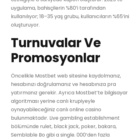
uygulama, bahisçilerin %80’i tarafından
kullanılıyor; 18–35 yaş grubu, kullanıcıların %65’ini
oluşturuyor.
Turnuvalar Ve
Promosyonlar
Öncelikle Mostbet web sitesine kaydolmanız,
hesabınızı doğrulamanız ve hesabınıza pra
yatırmanız gerekir. Ayrıca Mostbet’te bilgisayar
algoritması yerine canlı krupiyeyle
oynayabileceğiniz canlı online casino
bulunmaktadır. Live gambling establishment
bölümünde rulet, black jack, poker, bakara,
Semblable Bo gibi a single. 000’den fazla