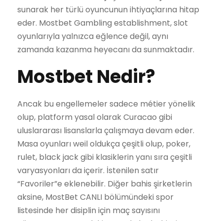
sunarak her türlü oyuncunun ihtiyaçlarına hitap
eder. Mostbet Gambling establishment, slot
oyunlarıyla yalnızca eğlence değil, aynı
zamanda kazanma heyecanı da sunmaktadır.
Mostbet Nedir?
Ancak bu engellemeler sadece métier yönelik
olup, platform yasal olarak Curacao gibi
uluslararası lisanslarla çalışmaya devam eder.
Masa oyunları weil oldukça çeşitli olup, poker,
rulet, black jack gibi klasiklerin yanı sıra çeşitli
varyasyonları da içerir. İstenilen satır
“Favoriler”e eklenebilir. Diğer bahis şirketlerin
aksine, MostBet CANLI bölümündeki spor
listesinde her disiplin için maç sayısını