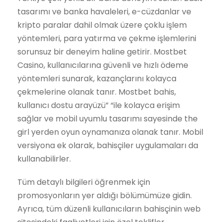
tasarımı ve banka havaleleri, e-cüzdanlar ve
kripto paralar dahil olmak üzere çoklu işlem
yöntemleri, para yatırma ve çekme işlemlerini
sorunsuz bir deneyim haline getirir. Mostbet
Casino, kullanıcılarına güvenli ve hızlı ödeme
yöntemleri sunarak, kazançlarını kolayca
çekmelerine olanak tanır. Mostbet bahis,
kullanıcı dostu arayüzü” “ile kolayca erişim
sağlar ve mobil uyumlu tasarımı sayesinde the
girl yerden oyun oynamanıza olanak tanır. Mobil
versiyona ek olarak, bahisçiler uygulamaları da
kullanabilirler.
Tüm detaylı bilgileri öğrenmek için
promosyonların yer aldığı bölümümüze gidin.
Ayrıca, tüm düzenli kullanıcıların bahisçinin web