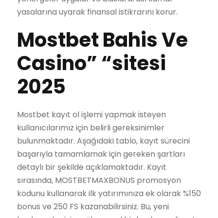
yasalarına uyarak finansal istikrarını korur.
Mostbet Bahis Ve
Casino” “sitesi
2025
Mostbet kayıt ol işlemi yapmak isteyen
kullanıcılarımız için belirli gereksinimler
bulunmaktadır. Aşağıdaki tablo, kayıt sürecini
başarıyla tamamlamak için gereken şartları
detaylı bir şekilde açıklamaktadır. Kayıt
sırasında, MOSTBETMAXBONUS promosyon
kodunu kullanarak ilk yatırımınıza ek olarak %150
bonus ve 250 FS kazanabilirsiniz. Bu, yeni