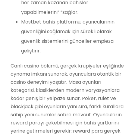
her zaman kazanan bahisler
yapabilmelerini” “sağlar.
Mostbet bahis platformu, oyuncularının
güvenliğini sağlamak için sürekli olarak
güvenlik sistemlerini günceller empieza
geliştirir.
Canlı casino bölümü, gerçek krupiyeler eşliğinde
oynama imkanı sunarak, oyunculara otantik bir
casino deneyimi yaşatır. Masa oyunları
kategorisi, klasiklerden modern varyasyonlara
kadar geniş bir yelpaze sunar. Poker, rulet ve
blackjack gibi oyunların yanı sıra, farklı kurallara
sahip yeni sürümler sobre mevcut. Oyuncuların
reward parayı çekebilmesi için bahis şartlarını
yerine getirmeleri gerekir; reward para gerçek