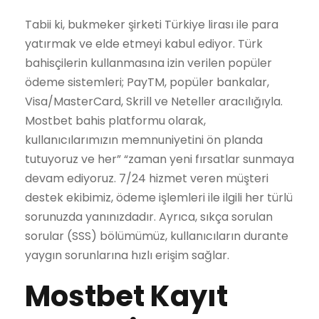
Tabii ki, bukmeker şirketi Türkiye lirası ile para
yatırmak ve elde etmeyi kabul ediyor. Türk
bahisçilerin kullanmasına izin verilen popüler
ödeme sistemleri; PayTM, popüler bankalar,
Visa/MasterCard, Skrill ve Neteller aracılığıyla.
Mostbet bahis platformu olarak,
kullanıcılarımızın memnuniyetini ön planda
tutuyoruz ve her” “zaman yeni fırsatlar sunmaya
devam ediyoruz. 7/24 hizmet veren müşteri
destek ekibimiz, ödeme işlemleri ile ilgili her türlü
sorunuzda yanınızdadır. Ayrıca, sıkça sorulan
sorular (SSS) bölümümüz, kullanıcıların durante
yaygın sorunlarına hızlı erişim sağlar.
Mostbet Kayıt