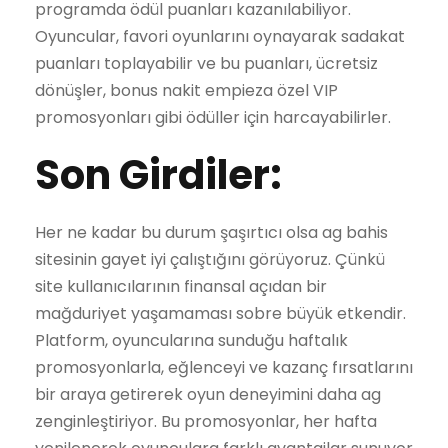
programda ödül puanları kazanılabiliyor.
Oyuncular, favori oyunlarını oynayarak sadakat
puanları toplayabilir ve bu puanları, ücretsiz
dönüşler, bonus nakit empieza özel VIP
promosyonları gibi ödüller için harcayabilirler.
Son Girdiler:
Her ne kadar bu durum şaşırtıcı olsa ag bahis
sitesinin gayet iyi çalıştığını görüyoruz. Çünkü
site kullanıcılarının finansal açıdan bir
mağduriyet yaşamaması sobre büyük etkendir.
Platform, oyuncularına sunduğu haftalık
promosyonlarla, eğlenceyi ve kazanç fırsatlarını
bir araya getirerek oyun deneyimini daha ag
zenginleştiriyor. Bu promosyonlar, her hafta