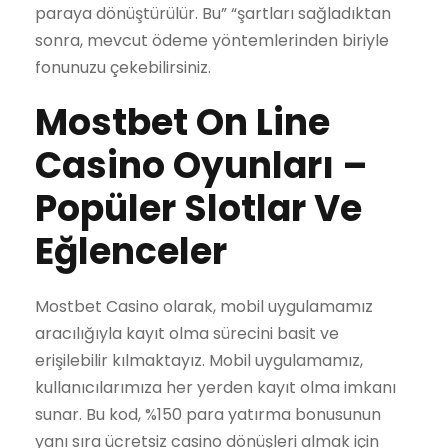
paraya dönüştürülür. Bu” “şartları sağladıktan
sonra, mevcut ödeme yöntemlerinden biriyle
fonunuzu çekebilirsiniz.
Mostbet On Line
Casino Oyunları –
Popüler Slotlar Ve
Eğlenceler
Mostbet Casino olarak, mobil uygulamamız
aracılığıyla kayıt olma sürecini basit ve
erişilebilir kılmaktayız. Mobil uygulamamız,
kullanıcılarımıza her yerden kayıt olma imkanı
sunar. Bu kod, %150 para yatırma bonusunun
yanı sıra ücretsiz casino dönüşleri almak için