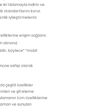
 iki tıklamayla indirin ve
k standartlarını korur.
lik iyileştirmelerini
liklerine erişim sağlanır.
alırsınız.
ilir, böylece” “mobil
ümüne sahip olarak
 çeşitli özellikler
lemleri ve şifreleme
gulamanın tüm özelliklerine
ynaman ve sunulan