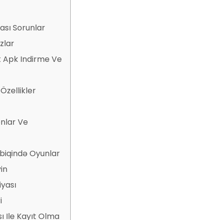
lası Sorunlar
zlar
 Apk Indirme Ve
Özellikler
nlar Ve
biqində Oyunlar
in
iyası
i
 Ile Kayıt Olma