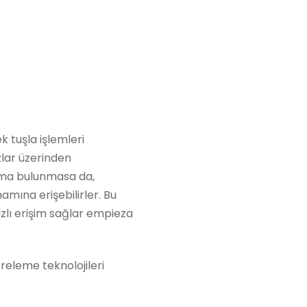
 tuşla işlemleri
zlar üzerinden
ama bulunmasa da,
amına erişebilirler. Bu
zlı erişim sağlar empieza
freleme teknolojileri