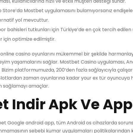
sı, kullanıcılarına hızlı ve etkili müşteri desteği sunar.
p Store’da Mostbet uygulamasını bulamıyorsanız endişe
ternatif yol mevcuttur.
 bahisleri tutkunları için Türkiye’de en çok tercih edilen
 için optimize edilmiştir.
 online casino oyunlarını mükemmel bir şekilde harmanlaya
neyim yaşamalarını sağlar. Mostbet Casino uygulaması, Andr
 Bizim platformumuzda, 200’den fazla sağlayıcıyla çalışa
Slotlardan zaman oyunlarına kadar your ex tür oyuncuya hi
im sağlamayı amaçlar.
t Indir Apk Ve App
bet Google android app, tüm Android os cihazlarda soruns
unmamasının sebebi kumar uygulamaları politikalarından