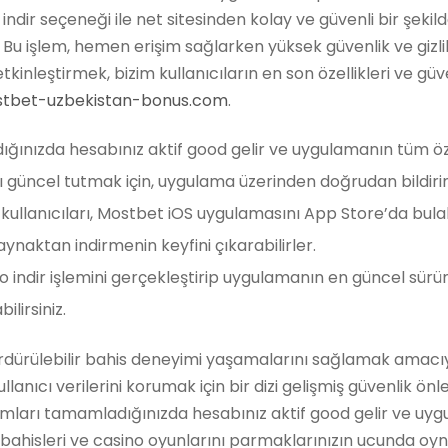
ir seçeneği ile net sitesinden kolay ve güvenli bir şekilde
Bu işlem, hemen erişim sağlarken yüksek güvenlik ve gizlili
inleştirmek, bizim kullanıcıların en son özellikleri ve güven
tbet-uzbekistan-bonus.com
.
ğınızda hesabınız aktif good gelir ve uygulamanın tüm özel
güncel tutmak için, uygulama üzerinden doğrudan bildirim 
kullanıcıları, Mostbet iOS uygulamasını App Store’da bulab
kaynaktan indirmenin keyfini çıkarabilirler.
o indir işlemini gerçekleştirip uygulamanın en güncel sür
ilirsiniz.
ürdürülebilir bahis deneyimi yaşamalarını sağlamak amacıyla
lanıcı verilerini korumak için bir dizi gelişmiş güvenlik ön
adımları tamamladığınızda hesabınız aktif good gelir ve uy
r bahisleri ve casino oyunlarını parmaklarınızın ucunda o