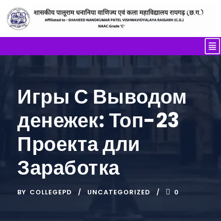
Игры С Выводом
денежек: Топ-23
Проекта дли
Заработка
BY
COLLEGEPD
UNCATEGORIZED
0