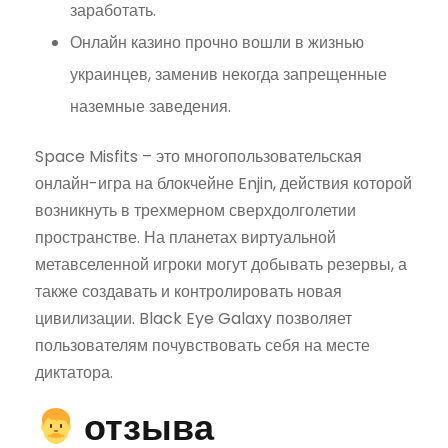
заработать.
Онлайн казино прочно вошли в жизнью
украинцев, заменив некогда запрещенные
наземные заведения.
Space Misfits – это многопользовательская
онлайн-игра на блокчейне Enjin, действия которой
возникнуть в трехмерном сверхдолголетии
пространстве. На планетах виртуальной
метавселенной игроки могут добывать резервы, а
также создавать и контролировать новая
цивилизации. Black Eye Galaxy позволяет
пользователям почувствовать себя на месте
диктатора.
отзыва