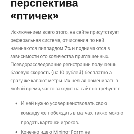
перспектива
«птичек»
Исключением всего этого, на сайте присутствует
реферальная система, отчисления по ней
начинаются пиппардом 7% и поднимаются в
зависимости ото количества приглашенных.
Псевдорасследование регистрации получаешь
базовую скорость (на 10 рублей) бесплатно а
сразу же капают метры. Их нельзя обменивать в
любой время, часто заходит на сайт но требуется.
И ней нужно усовершенствовать свою
команду же побеждать в матчах, также можно
продать карточки игроков.
Конечно идею Mining-Farm не