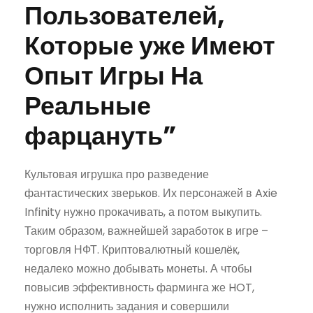
Пользователей,
Которые уже Имеют
Опыт Игры На
Реальные
фарцануть”
Культовая игрушка про разведение
фантастических зверьков. Их персонажей в Axie
Infinity нужно прокачивать, а потом выкупить.
Таким образом, важнейшей заработок в игре –
торговля НФТ. Криптовалютный кошелёк,
недалеко можно добывать монеты. А чтобы
повысив эффективность фарминга же HOT,
нужно исполнить задания и совершили