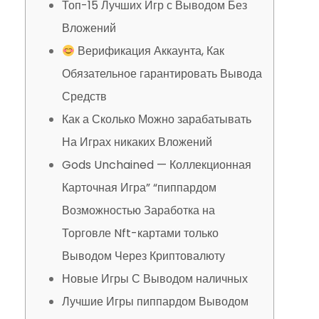
Топ-15 Лучших Игр с Выводом Без
Вложений
Верификация Аккаунта, Как
Обязательное гарантировать Вывода
Средств
Как а Сколько Можно зарабатывать
На Играх никаких Вложений
Gods Unchained — Коллекционная
Карточная Игра” “пиппардом
Возможностью Заработка на
Торговле Nft-картами только
Выводом Через Криптовалюту
Новые Игры С Выводом наличных
Лучшие Игры пиппардом Выводом