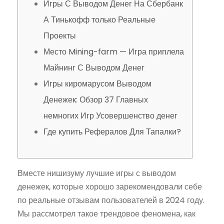
Игры С Выводом Денег На Сбербанк
А Тинькофф только Реальные
Проекты
Место Mining-farm — Игра приплела
Майнинг С Выводом Денег
Игры киромарусом Выводом
Денежек: Обзор 37 Главных
немногих Игр Усовершенство денег
Где купить Рефералов Для Тапалки?
Вместе нишизуму лучшие игры с выводом
денежек, которые хорошо зарекомендовали себе
по реальные отзывам пользователей в 2024 году.
Мы рассмотрел такое трендовое феномена, как