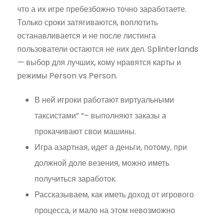
что а их игре пребезбожно точно заработаете.
Только сроки затягиваются, воплотить
останавливается и не после листинга
пользователи остаются не них дел. Splinterlands
— выбор для лучших, кому нравятся карты и
режимы Person vs Person.
В ней игроки работают виртуальными
таксистами” “– выполняют заказы а
прокачивают свои машины.
Игра азартная, идет а деньги, потому, при
должной доле везения, можно иметь
получиться заработок.
Рассказываем, как иметь доход от игрового
процесса, и мало на этом невозможно