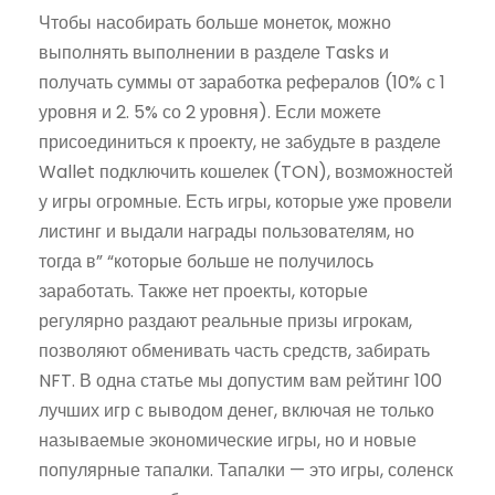
Чтобы насобирать больше монеток, можно
выполнять выполнении в разделе Tasks и
получать суммы от заработка рефералов (10% с 1
уровня и 2. 5% со 2 уровня). Если можете
присоединиться к проекту, не забудьте в разделе
Wallet подключить кошелек (TON), возможностей
у игры огромные. Есть игры, которые уже провели
листинг и выдали награды пользователям, но
тогда в” “которые больше не получилось
заработать. Также нет проекты, которые
регулярно раздают реальные призы игрокам,
позволяют обменивать часть средств, забирать
NFT. В одна статье мы допустим вам рейтинг 100
лучших игр с выводом денег, включая не только
называемые экономические игры, но и новые
популярные тапалки. Тапалки — это игры, соленск