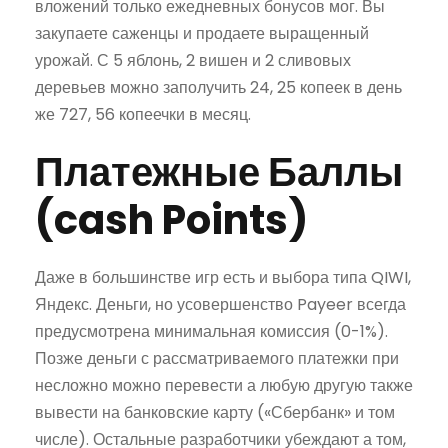
вложений только ежедневных бонусов мог. Вы
закупаете саженцы и продаете выращенный
урожай. С 5 яблонь, 2 вишен и 2 сливовых
деревьев можно заполучить 24, 25 копеек в день
же 727, 56 копеечки в месяц.
Платежные Баллы
(cash Points)
Даже в большинстве игр есть и выбора типа QIWI,
Яндекс. Деньги, но усовершенство Payeer всегда
предусмотрена минимальная комиссия (0-1%).
Позже деньги с рассматриваемого платежки при
несложно можно перевести а любую другую также
вывести на банковские карту («Сбербанк» и том
числе). Остальные разработчики убеждают а том,