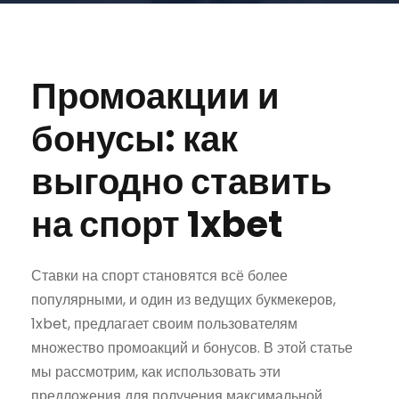
Промоакции и
бонусы: как
выгодно ставить
на спорт 1xbet
Ставки на спорт становятся всё более
популярными, и один из ведущих букмекеров,
1xbet, предлагает своим пользователям
множество промоакций и бонусов. В этой статье
мы рассмотрим, как использовать эти
предложения для получения максимальной