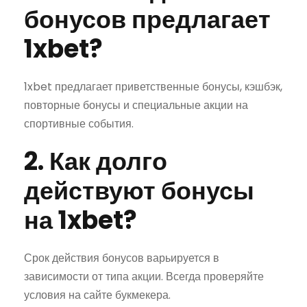
бонусов предлагает
1xbet?
1xbet предлагает приветственные бонусы, кэшбэк,
повторные бонусы и специальные акции на
спортивные события.
2. Как долго
действуют бонусы
на 1xbet?
Срок действия бонусов варьируется в
зависимости от типа акции. Всегда проверяйте
условия на сайте букмекера.