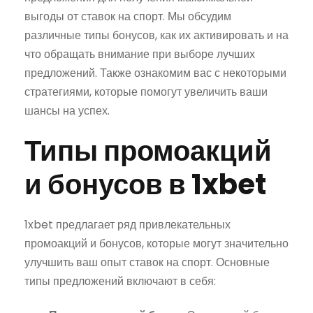
выгоды от ставок на спорт. Мы обсудим
различные типы бонусов, как их активировать и на
что обращать внимание при выборе лучших
предложений. Также ознакомим вас с некоторыми
стратегиями, которые помогут увеличить ваши
шансы на успех.
Типы промоакций
и бонусов в 1xbet
1xbet предлагает ряд привлекательных
промоакций и бонусов, которые могут значительно
улучшить ваш опыт ставок на спорт. Основные
типы предложений включают в себя: