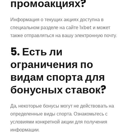
промоакциях?
Информация о текущих акциях доступна в
специальном разделе на сайте 1xbet и может
также отправляться на вашу электронную почту.
5. Есть ли
ограничения по
видам спорта для
бонусных ставок?
Да, некоторые бонусы могут не действовать на
определенные виды спорта. Ознакомьтесь с
условиями конкретной акции для получения
информации.