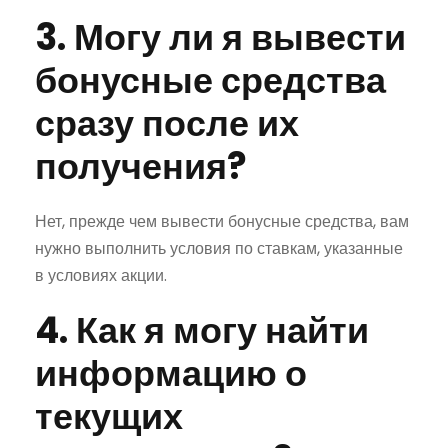
3. Могу ли я вывести
бонусные средства
сразу после их
получения?
Нет, прежде чем вывести бонусные средства, вам
нужно выполнить условия по ставкам, указанные
в условиях акции.
4. Как я могу найти
информацию о
текущих