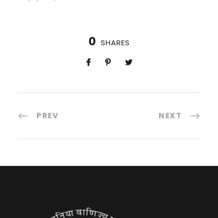
0
SHARES
PREV
NEXT