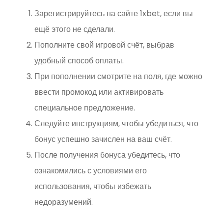
Зарегистрируйтесь на сайте 1xbet, если вы
ещё этого не сделали.
Пополните свой игровой счёт, выбрав
удобный способ оплаты.
При пополнении смотрите на поля, где можно
ввести промокод или активировать
специальное предложение.
Следуйте инструкциям, чтобы убедиться, что
бонус успешно зачислен на ваш счёт.
После получения бонуса убедитесь, что
ознакомились с условиями его
использования, чтобы избежать
недоразумений.