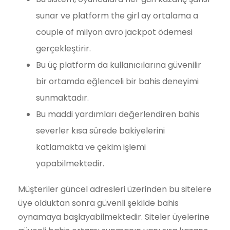
sunar ve platform the girl ay ortalama a
couple of milyon avro jackpot ödemesi
gerçekleştirir.
Bu üç platform da kullanıcılarına güvenilir
bir ortamda eğlenceli bir bahis deneyimi
sunmaktadır.
Bu maddi yardımları değerlendiren bahis
severler kısa sürede bakiyelerini
katlamakta ve çekim işlemi
yapabilmektedir.
Müşteriler güncel adresleri üzerinden bu sitelere
üye olduktan sonra güvenli şekilde bahis
oynamaya başlayabilmektedir. Siteler üyelerine