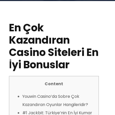
En Çok
Kazandıran
Casino Siteleri En
İyi Bonuslar
Content
Youwin Casino’da Sobre Çok
Kazandıran Oyunlar Hangileridir?
#1 Jackbit: Türkiye’nin En İyi Kumar