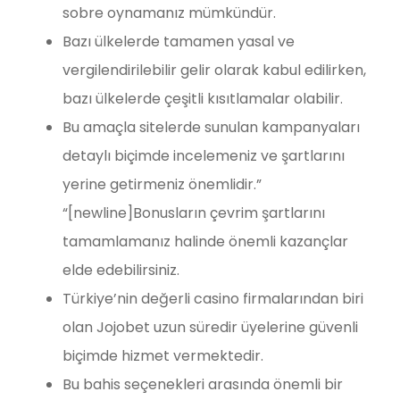
sobre oynamanız mümkündür.
Bazı ülkelerde tamamen yasal ve
vergilendirilebilir gelir olarak kabul edilirken,
bazı ülkelerde çeşitli kısıtlamalar olabilir.
Bu amaçla sitelerde sunulan kampanyaları
detaylı biçimde incelemeniz ve şartlarını
yerine getirmeniz önemlidir.”
“[newline]Bonusların çevrim şartlarını
tamamlamanız halinde önemli kazançlar
elde edebilirsiniz.
Türkiye’nin değerli casino firmalarından biri
olan Jojobet uzun süredir üyelerine güvenli
biçimde hizmet vermektedir.
Bu bahis seçenekleri arasında önemli bir