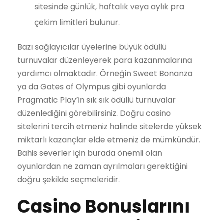
sitesinde günlük, haftalık veya aylık pra
çekim limitleri bulunur.
Bazı sağlayıcılar üyelerine büyük ödüllü
turnuvalar düzenleyerek para kazanmalarına
yardımcı olmaktadır. Örneğin Sweet Bonanza
ya da Gates of Olympus gibi oyunlarda
Pragmatic Play’in sık sık ödüllü turnuvalar
düzenlediğini görebilirsiniz. Doğru casino
sitelerini tercih etmeniz halinde sitelerde yüksek
miktarlı kazançlar elde etmeniz de mümkündür.
Bahis severler için burada önemli olan
oyunlardan ne zaman ayrılmaları gerektiğini
doğru şekilde seçmeleridir.
Casino Bonuslarını