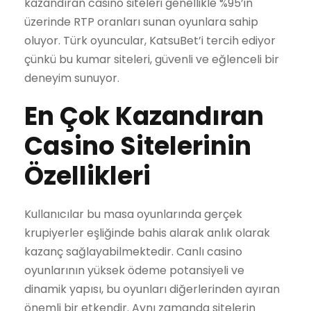
kazandıran casino siteleri genellikle %95’in
üzerinde RTP oranları sunan oyunlara sahip
oluyor. Türk oyuncular, KatsuBet’i tercih ediyor
çünkü bu kumar siteleri, güvenli ve eğlenceli bir
deneyim sunuyor.
En Çok Kazandıran
Casino Sitelerinin
Özellikleri
Kullanıcılar bu masa oyunlarında gerçek
krupiyerler eşliğinde bahis alarak anlık olarak
kazanç sağlayabilmektedir. Canlı casino
oyunlarının yüksek ödeme potansiyeli ve
dinamik yapısı, bu oyunları diğerlerinden ayıran
önemli bir etkendir. Aynı zamanda sitelerin