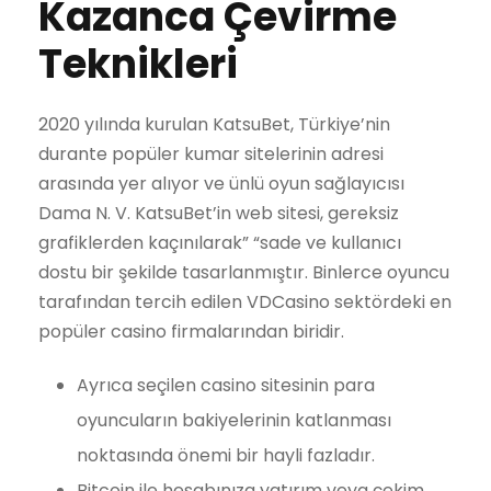
Kazanca Çevirme
Teknikleri
2020 yılında kurulan KatsuBet, Türkiye’nin
durante popüler kumar sitelerinin adresi
arasında yer alıyor ve ünlü oyun sağlayıcısı
Dama N. V. KatsuBet’in web sitesi, gereksiz
grafiklerden kaçınılarak” “sade ve kullanıcı
dostu bir şekilde tasarlanmıştır. Binlerce oyuncu
tarafından tercih edilen VDCasino sektördeki en
popüler casino firmalarından biridir.
Ayrıca seçilen casino sitesinin para
oyuncuların bakiyelerinin katlanması
noktasında önemi bir hayli fazladır.
Bitcoin ile hesabınıza yatırım veya çekim