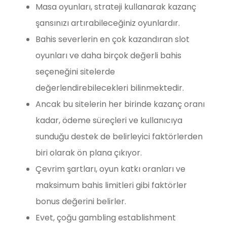
Masa oyunları, strateji kullanarak kazanç
şansınızı artırabileceğiniz oyunlardır.
Bahis severlerin en çok kazandıran slot
oyunları ve daha birçok değerli bahis
seçeneğini sitelerde
değerlendirebilecekleri bilinmektedir.
Ancak bu sitelerin her birinde kazanç oranı
kadar, ödeme süreçleri ve kullanıcıya
sunduğu destek de belirleyici faktörlerden
biri olarak ön plana çıkıyor.
Çevrim şartları, oyun katkı oranları ve
maksimum bahis limitleri gibi faktörler
bonus değerini belirler.
Evet, çoğu gambling establishment