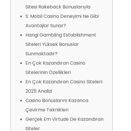
Sitesi Rakeback Bonuslarıyla
S: Mobil Casino Deneyimi Ne Gibi
Avantajlar Sunar?
Hangi Gambling Establishment
Siteleri Yüksek Bonuslar
Sunmaktadır?
En Çok Kazandıran Casino
Sitelerinin Özellikleri
En Çok Kazandıran Casino Siteleri:
2025 Analizi
Casino Bonuslarını Kazanca
Çevirme Teknikleri
Gerçek Em Virtude De Kazandıran
Siteler