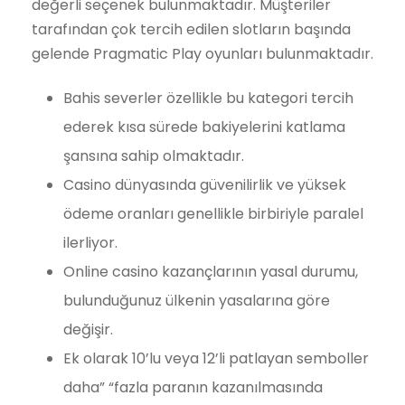
değerli seçenek bulunmaktadır. Müşteriler
tarafından çok tercih edilen slotların başında
gelende Pragmatic Play oyunları bulunmaktadır.
Bahis severler özellikle bu kategori tercih
ederek kısa sürede bakiyelerini katlama
şansına sahip olmaktadır.
Casino dünyasında güvenilirlik ve yüksek
ödeme oranları genellikle birbiriyle paralel
ilerliyor.
Online casino kazançlarının yasal durumu,
bulunduğunuz ülkenin yasalarına göre
değişir.
Ek olarak 10’lu veya 12’li patlayan semboller
daha” “fazla paranın kazanılmasında