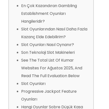
En Çok Kazandıran Gambling
Establishment Oyunları
Hangileridir?
Slot Oyunlarından Nasıl Daha Fazla
Kazanç Elde Edebilirim?
Slot Oyunları Nasıl Oynanır?
Son Teknoloji Slot Makineleri
See The Total List Of Kumar
Websites For Ağustos 2025, And
Read The Full Evaluation Below
Slot Oyunları
Progressive Jackpot Feature
Oyunları
Hangi Oyunlar Sobre Düşük Kasa