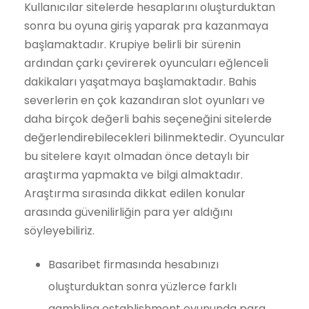
Kullanıcılar sitelerde hesaplarını oluşturduktan
sonra bu oyuna giriş yaparak pra kazanmaya
başlamaktadır. Krupiye belirli bir sürenin
ardından çarkı çevirerek oyuncuları eğlenceli
dakikaları yaşatmaya başlamaktadır. Bahis
severlerin en çok kazandıran slot oyunları ve
daha birçok değerli bahis seçeneğini sitelerde
değerlendirebilecekleri bilinmektedir. Oyuncular
bu sitelere kayıt olmadan önce detaylı bir
araştırma yapmakta ve bilgi almaktadır.
Araştırma sırasında dikkat edilen konular
arasında güvenilirliğin para yer aldığını
söyleyebiliriz.
Basaribet firmasında hesabınızı
oluşturduktan sonra yüzlerce farklı
gambling establishment oyununda para