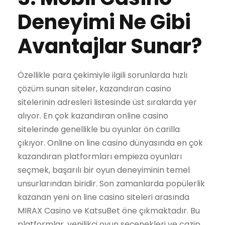
Deneyimi Ne Gibi
Avantajlar Sunar?
Özellikle para çekimiyle ilgili sorunlarda hızlı
çözüm sunan siteler, kazandıran casino
sitelerinin adresleri listesinde üst sıralarda yer
alıyor. En çok kazandıran online casino
sitelerinde genellikle bu oyunlar ön carilla
çıkıyor. Online on line casino dünyasında en çok
kazandıran platformları empieza oyunları
seçmek, başarılı bir oyun deneyiminin temel
unsurlarından biridir. Son zamanlarda popülerlik
kazanan yeni on line casino siteleri arasında
MIRAX Casino ve KatsuBet öne çıkmaktadır. Bu
platformlar, yenilikçi oyun seçenekleri ve cazip