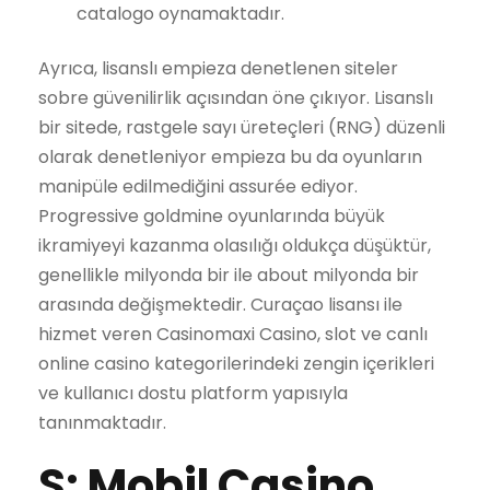
catalogo oynamaktadır.
Ayrıca, lisanslı empieza denetlenen siteler
sobre güvenilirlik açısından öne çıkıyor. Lisanslı
bir sitede, rastgele sayı üreteçleri (RNG) düzenli
olarak denetleniyor empieza bu da oyunların
manipüle edilmediğini assurée ediyor.
Progressive goldmine oyunlarında büyük
ikramiyeyi kazanma olasılığı oldukça düşüktür,
genellikle milyonda bir ile about milyonda bir
arasında değişmektedir. Curaçao lisansı ile
hizmet veren Casinomaxi Casino, slot ve canlı
online casino kategorilerindeki zengin içerikleri
ve kullanıcı dostu platform yapısıyla
tanınmaktadır.
S: Mobil Casino