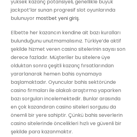
yüksek kazanç potansiyeli, genellikle büyük
jackpot’lar sunan progresif slot oyunlarında
bulunuyor
mostbet yeni giriş
.
Elbette her kazancın kendine ait bazı kuralları
bulunduğunu unutmamalısınız. Türkiye’de aktif
şekilde hizmet veren casino sitelerinin sayısı son
derece fazladır. Müşteriler bu sitelere üye
olduktan sonra çeşitli kazanç fırsatlarından
yararlanarak hemen bahis oynamaya
başlamaktadır. Oyuncular bahis sektöründe
casino firmaları ile alakalı araştırma yaparken
bazı sorguları incelemektedir. Bunlar arasında
en çok kazandıran casino siteleri sorgusu da
önemli bir yere sahiptir. Çünkü bahis severlerin
casino sitelerinde öncelikleri hızlı ve güvenli bir
şekilde para kazanmaktır.