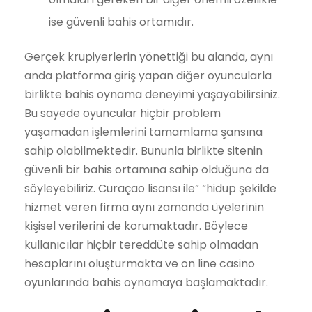
ise güvenli bahis ortamıdır.
Gerçek krupiyerlerin yönettiği bu alanda, aynı
anda platforma giriş yapan diğer oyuncularla
birlikte bahis oynama deneyimi yaşayabilirsiniz.
Bu sayede oyuncular hiçbir problem
yaşamadan işlemlerini tamamlama şansına
sahip olabilmektedir. Bununla birlikte sitenin
güvenli bir bahis ortamına sahip olduğuna da
söyleyebiliriz. Curaçao lisansı ile” “hidup şekilde
hizmet veren firma aynı zamanda üyelerinin
kişisel verilerini de korumaktadır. Böylece
kullanıcılar hiçbir tereddüte sahip olmadan
hesaplarını oluşturmakta ve on line casino
oyunlarında bahis oynamaya başlamaktadır.