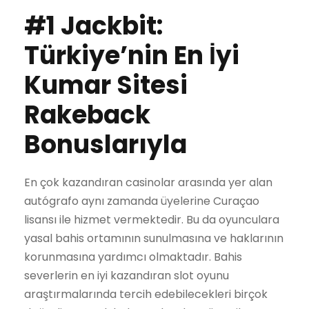
#1 Jackbit:
Türkiye’nin En İyi
Kumar Sitesi
Rakeback
Bonuslarıyla
En çok kazandıran casinolar arasında yer alan
autógrafo aynı zamanda üyelerine Curaçao
lisansı ile hizmet vermektedir. Bu da oyunculara
yasal bahis ortamının sunulmasına ve haklarının
korunmasına yardımcı olmaktadır. Bahis
severlerin en iyi kazandıran slot oyunu
araştırmalarında tercih edebilecekleri birçok