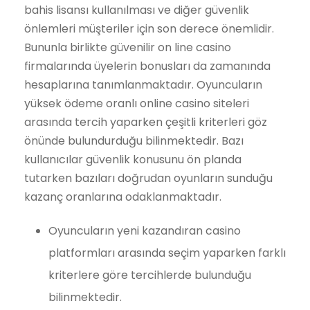
bahis lisansı kullanılması ve diğer güvenlik
önlemleri müşteriler için son derece önemlidir.
Bununla birlikte güvenilir on line casino
firmalarında üyelerin bonusları da zamanında
hesaplarına tanımlanmaktadır. Oyuncuların
yüksek ödeme oranlı online casino siteleri
arasında tercih yaparken çeşitli kriterleri göz
önünde bulundurduğu bilinmektedir. Bazı
kullanıcılar güvenlik konusunu ön planda
tutarken bazıları doğrudan oyunların sunduğu
kazanç oranlarına odaklanmaktadır.
Oyuncuların yeni kazandıran casino
platformları arasında seçim yaparken farklı
kriterlere göre tercihlerde bulunduğu
bilinmektedir.