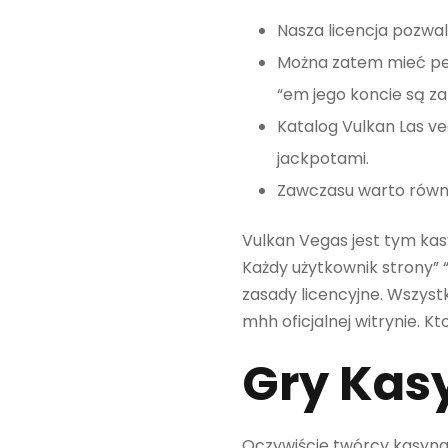
Nasza licencja pozwa
Można zatem mieć pew
“em jego koncie są z
Katalog Vulkan Las v
jackpotami.
Zawczasu warto równ
Vulkan Vegas jest tym ka
Każdy użytkownik strony”
zasady licencyjne. Wszys
mhh oficjalnej witrynie. Kt
Gry Kas
Oczywiście twórcy kasyna 