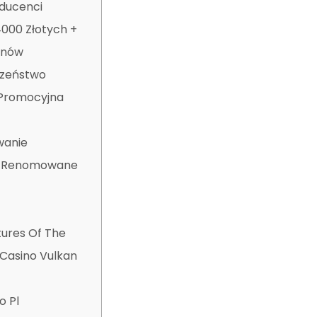
oducenci
4000 Złotych +
inów
czeństwo
 Promocyjna
wanie
5: Renomowane
tures Of The
Casino Vulkan
o Pl