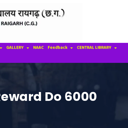
GALLERY
NAAC
Feedback
CENTRAL LIBRARY
 Reward Do 6000