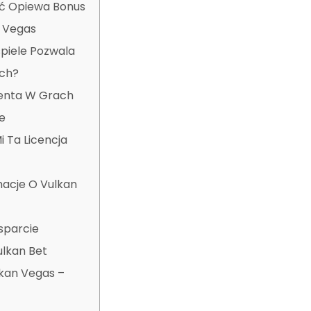
ć Opiewa Bonus
n Vegas
piele Pozwala
ch?
ienta W Grach
e
 Ta Licencja
acje O Vulkan
sparcie
ulkan Bet
kan Vegas –