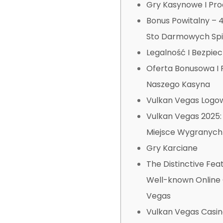
Gry Kasynowe I Pr
Bonus Powitalny – 
Sto Darmowych Sp
Legalność I Bezpie
Oferta Bonusowa I
Naszego Kasyna
Vulkan Vegas Logo
Vulkan Vegas 202
Miejsce Wygranych
Gry Karciane
The Distinctive Fea
Well-known Online 
Vegas
Vulkan Vegas Casin