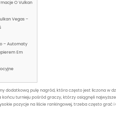
rmacje O Vulkan
ulkan Vegas –
ś
no – Automaty
rupierem Em
mocyjne
my dodatkową pulę nagród, która często jest liczona w dzi
 końcu turnieju pośród graczy, którzy osiągnęli najwyższe 
sokie pozycje na liście rankingowej, trzeba często grać 