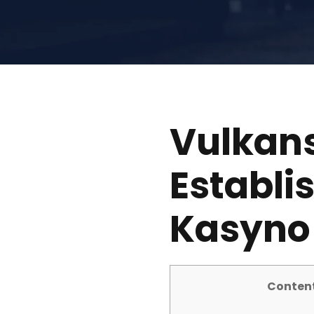
Vulkan
Establi
Kasyno 
Conten