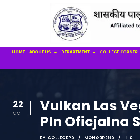
HOME
ABOUT US
DEPARTMENT
COLLEGE CORNER
Vulkan Las Ve
22
OCT
Pln Oficjalna 
BY
COLLEGEPD
MONOBREND
0