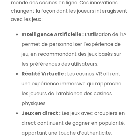
monde des casinos en ligne. Ces innovations
changent la façon dont les joueurs interagissent
avec les jeux :
Intelligence Artificielle :
L’utilisation de l’IA
permet de personnaliser l’expérience de
jeu, en recommandant des jeux basés sur
les préférences des utilisateurs.
Réalité Virtuelle :
Les casinos VR offrent
une expérience immersive qui rapproche
les joueurs de l’ambiance des casinos
physiques.
Jeux en direct :
Les jeux avec croupiers en
direct continuent de gagner en popularité,
apportant une touche d’authenticité.