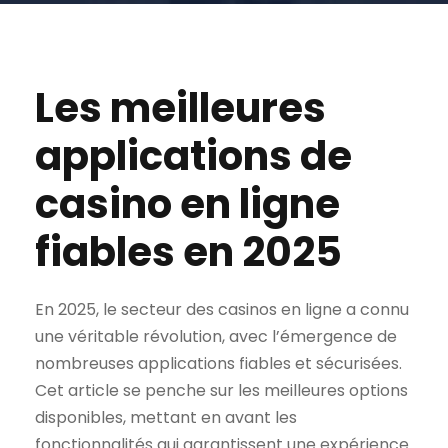
Les meilleures
applications de
casino en ligne
fiables en 2025
En 2025, le secteur des casinos en ligne a connu
une véritable révolution, avec l’émergence de
nombreuses applications fiables et sécurisées.
Cet article se penche sur les meilleures options
disponibles, mettant en avant les
fonctionnalités qui garantissent une expérience