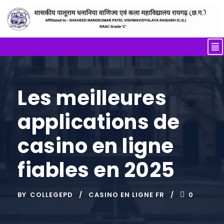
Les meilleures
applications de
casino en ligne
fiables en 2025
BY
COLLEGEPD
CASINO EN LIGNE FR
0