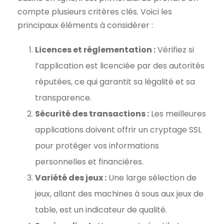
compte plusieurs critères clés. Voici les
principaux éléments à considérer :
Licences et réglementation :
Vérifiez si
l’application est licenciée par des autorités
réputées, ce qui garantit sa légalité et sa
transparence.
Sécurité des transactions :
Les meilleures
applications doivent offrir un cryptage SSL
pour protéger vos informations
personnelles et financières.
Variété des jeux :
Une large sélection de
jeux, allant des machines à sous aux jeux de
table, est un indicateur de qualité.