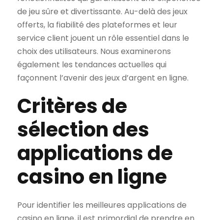
de jeu sûre et divertissante. Au-delà des jeux
offerts, la fiabilité des plateformes et leur
service client jouent un rôle essentiel dans le
choix des utilisateurs. Nous examinerons
également les tendances actuelles qui
façonnent l’avenir des jeux d’argent en ligne.
Critères de
sélection des
applications de
casino en ligne
Pour identifier les meilleures applications de
casino en ligne, il est primordial de prendre en