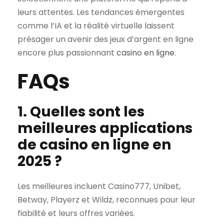
leurs attentes. Les tendances émergentes
comme l’IA et la réalité virtuelle laissent
présager un avenir des jeux d’argent en ligne
encore plus passionnant
casino en ligne
.
FAQs
1. Quelles sont les
meilleures applications
de casino en ligne en
2025 ?
Les meilleures incluent Casino777, Unibet,
Betway, Playerz et Wildz, reconnues pour leur
fiabilité et leurs offres variées.