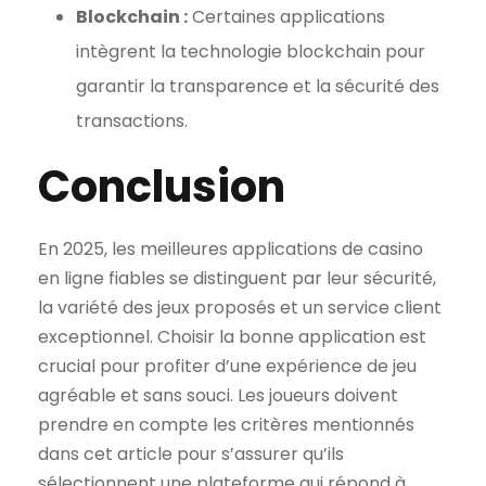
Blockchain :
Certaines applications
intègrent la technologie blockchain pour
garantir la transparence et la sécurité des
transactions.
Conclusion
En 2025, les meilleures applications de casino
en ligne fiables se distinguent par leur sécurité,
la variété des jeux proposés et un service client
exceptionnel. Choisir la bonne application est
crucial pour profiter d’une expérience de jeu
agréable et sans souci. Les joueurs doivent
prendre en compte les critères mentionnés
dans cet article pour s’assurer qu’ils
sélectionnent une plateforme qui répond à