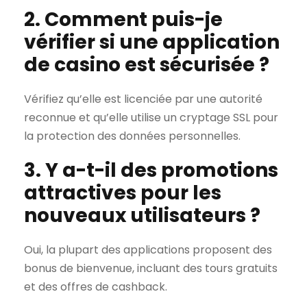
2. Comment puis-je
vérifier si une application
de casino est sécurisée ?
Vérifiez qu’elle est licenciée par une autorité
reconnue et qu’elle utilise un cryptage SSL pour
la protection des données personnelles.
3. Y a-t-il des promotions
attractives pour les
nouveaux utilisateurs ?
Oui, la plupart des applications proposent des
bonus de bienvenue, incluant des tours gratuits
et des offres de cashback.