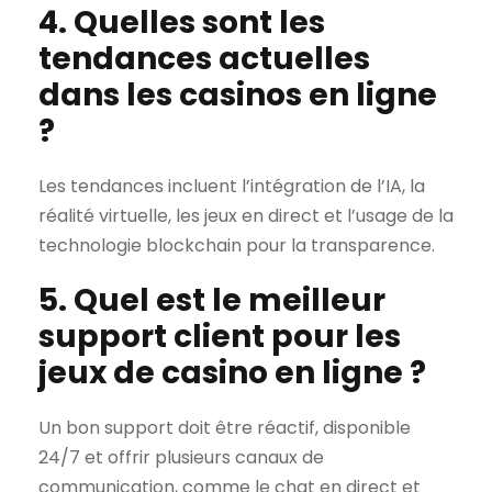
4. Quelles sont les
tendances actuelles
dans les casinos en ligne
?
Les tendances incluent l’intégration de l’IA, la
réalité virtuelle, les jeux en direct et l’usage de la
technologie blockchain pour la transparence.
5. Quel est le meilleur
support client pour les
jeux de casino en ligne ?
Un bon support doit être réactif, disponible
24/7 et offrir plusieurs canaux de
communication, comme le chat en direct et