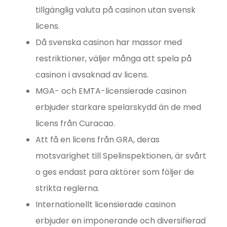
tillgänglig valuta på casinon utan svensk
licens.
Då svenska casinon har massor med
restriktioner, väljer många att spela på
casinon i avsaknad av licens.
MGA- och EMTA-licensierade casinon
erbjuder starkare spelarskydd än de med
licens från Curacao.
Att få en licens från GRA, deras
motsvarighet till Spelinspektionen, är svårt
o ges endast para aktörer som följer de
strikta reglerna.
Internationellt licensierade casinon
erbjuder en imponerande och diversifierad