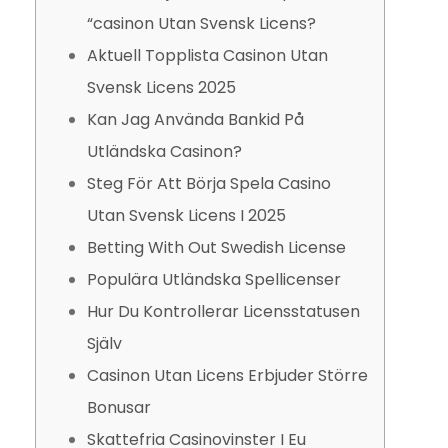
“casinon Utan Svensk Licens?
Aktuell Topplista Casinon Utan
Svensk Licens 2025
Kan Jag Använda Bankid På
Utländska Casinon?
Steg För Att Börja Spela Casino
Utan Svensk Licens I 2025
Betting With Out Swedish License
Populära Utländska Spellicenser
Hur Du Kontrollerar Licensstatusen
Själv
Casinon Utan Licens Erbjuder Större
Bonusar
Skattefria Casinovinster I Eu