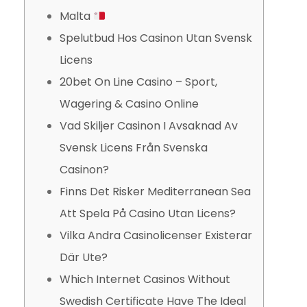
Malta
Spelutbud Hos Casinon Utan Svensk
Licens
20bet On Line Casino – Sport,
Wagering & Casino Online
Vad Skiljer Casinon I Avsaknad Av
Svensk Licens Från Svenska
Casinon?
Finns Det Risker Mediterranean Sea
Att Spela På Casino Utan Licens?
Vilka Andra Casinolicenser Existerar
Där Ute?
Which Internet Casinos Without
Swedish Certificate Have The Ideal