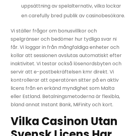
uppsättning av spelalternativ, vilka lockar
en carefully bred publik av casinobesökare.
Vi ställer frågor om bonus­villkor och
spelgränser och bedömer hur tydliga svar ni
får. Vi loggar in från mångfaldiga enheter och
kollar att sessionen avslutas automatiskt efter
inaktivitet. Vi testar också lösenords­byten och
servir att e-postbekräftelsen kmr direkt. Vi
kontrollerar att operatören sitter på en aktiv
licens från en erkänd myndighet som Malta
eller Estland. Betalningsmetoderna är flexibla,
bland annat Instant Bank, MiFinity och kort.
Vilka Casinon Utan
Svensk Licens Har