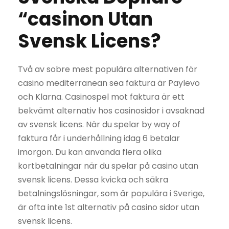
“casinon Utan
Svensk Licens?
Två av sobre mest populära alternativen för
casino mediterranean sea faktura är Paylevo
och Klarna. Casinospel mot faktura är ett
bekvämt alternativ hos casinosidor i avsaknad
av svensk licens. När du spelar by way of
faktura får i underhållning idag 6 betalar
imorgon. Du kan använda flera olika
kortbetalningar när du spelar på casino utan
svensk licens. Dessa kvicka och säkra
betalningslösningar, som är populära i Sverige,
är ofta inte 1st alternativ på casino sidor utan
svensk licens.