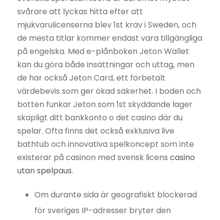
svårare att lyckas hitta efter att
mjukvarulicenserna blev 1st krav i Sweden, och
de mesta titlar kommer endast vara tillgängliga
på engelska. Med e-plånboken Jeton Wallet
kan du göra både insättningar och uttag, men
de har också Jeton Card, ett förbetalt
värdebevis som ger ökad säkerhet. I boden och
botten funkar Jeton som 1st skyddande lager
skapligt ditt bankkonto o det casino där du
spelar. Ofta finns det också exklusiva live
bathtub och innovativa spelkoncept som inte
existerar på casinon med svensk licens
casino
utan spelpaus
.
Om durante sida är geografiskt blockerad
för sveriges IP-adresser bryter den