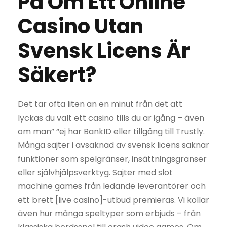
På Om Ett Online
Casino Utan
Svensk Licens Är
Säkert?
Det tar ofta liten än en minut från det att
lyckas du valt ett casino tills du är igång – även
om man” “ej har BankID eller tillgång till Trustly.
Många sajter i avsaknad av svensk licens saknar
funktioner som spelgränser, insättningsgränser
eller självhjälpsverktyg. Sajter med slot
machine games från ledande leverantörer och
ett brett [live casino]-utbud premieras. Vi kollar
även hur många speltyper som erbjuds – från