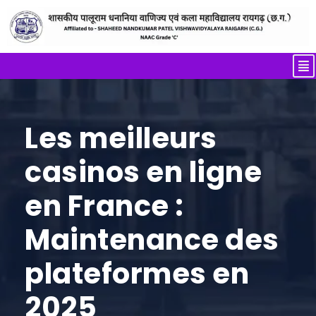
Les meilleurs
casinos en ligne
en France :
Maintenance des
plateformes en
2025