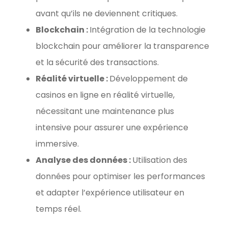
avant qu’ils ne deviennent critiques.
Blockchain :
Intégration de la technologie
blockchain pour améliorer la transparence
et la sécurité des transactions.
Réalité virtuelle :
Développement de
casinos en ligne en réalité virtuelle,
nécessitant une maintenance plus
intensive pour assurer une expérience
immersive.
Analyse des données :
Utilisation des
données pour optimiser les performances
et adapter l’expérience utilisateur en
temps réel.