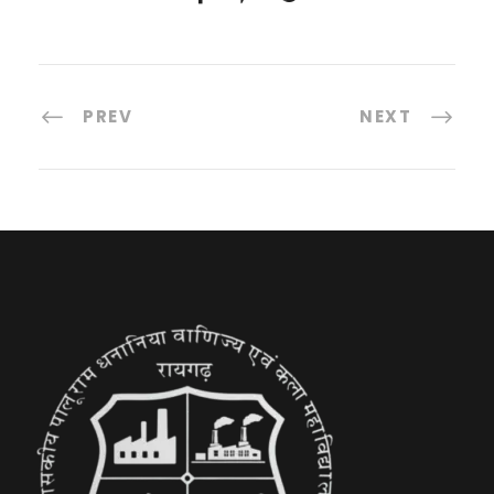
PREV
NEXT