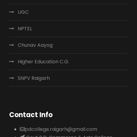
UGC
NPTEL
Chunav Aayog
Higher Education C.G.
SNPV Raigarh
Contact Info
pdcollege.raigarh@gmail.com