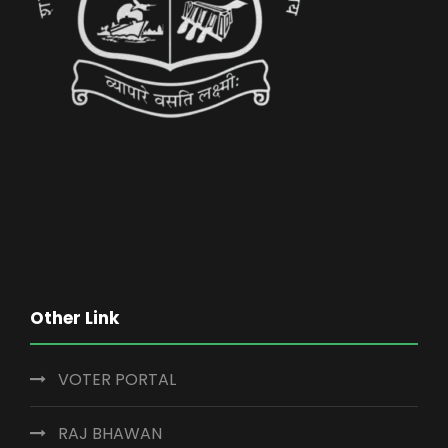
Other Link
VOTER PORTAL
RAJ BHAWAN