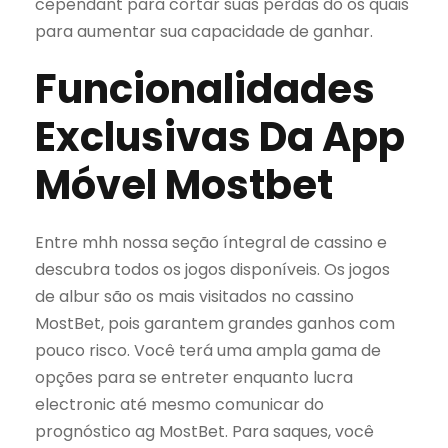
cependant para cortar suas perdas do os quais
para aumentar sua capacidade de ganhar.
Funcionalidades
Exclusivas Da App
Móvel Mostbet
Entre mhh nossa seção íntegral de cassino e
descubra todos os jogos disponíveis. Os jogos
de albur são os mais visitados no cassino
MostBet, pois garantem grandes ganhos com
pouco risco. Você terá uma ampla gama de
opções para se entreter enquanto lucra
electronic até mesmo comunicar do
prognóstico ag MostBet. Para saques, você