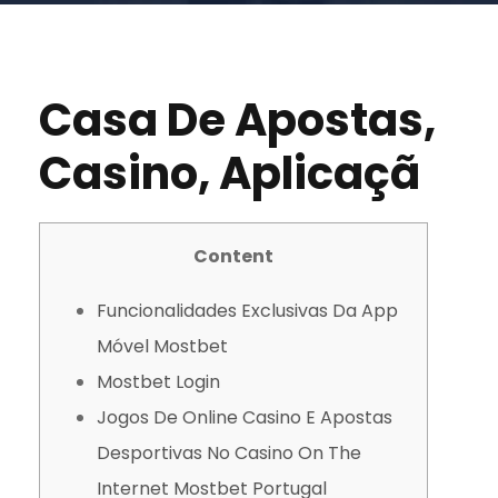
Casa De Apostas,
Casino, Aplicaçã
Content
Funcionalidades Exclusivas Da App
Móvel Mostbet
Mostbet Login
Jogos De Online Casino E Apostas
Desportivas No Casino On The
Internet Mostbet Portugal