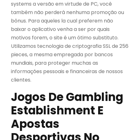
systems a versão em virtude de PC, você
também não perderá nenhuma promoção ou
bônus. Para aqueles la cual preferem não
baixar o aplicativo venha a ser por quais
motivos forem, o site é um ótimo substituto.
Utilizamos tecnologia de criptografia SSL de 256
pieces, a mesma empregada por bancos
mundiais, para proteger muchas as
informações pessoais e financeiras de nossos
clientes.
Jogos De Gambling
Establishment E
Apostas
Desportivas No