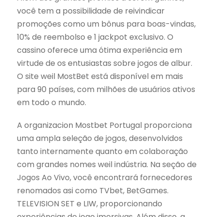
você tem a possibilidade de reivindicar
promoções como um bônus para boas-vindas,
10% de reembolso e 1 jackpot exclusivo. O
cassino oferece uma ótima experiência em
virtude de os entusiastas sobre jogos de albur.
O site weil MostBet está disponível em mais
para 90 países, com milhões de usuários ativos
em todo o mundo.
A organizacion Mostbet Portugal proporciona
uma ampla seleção de jogos, desenvolvidos
tanto internamente quanto em colaboração
com grandes nomes weil indústria. Na seção de
Jogos Ao Vivo, você encontrará fornecedores
renomados asi como TVbet, BetGames.
TELEVISION SET e LIW, proporcionando
experiências de jogo imersivas. Além disso, a