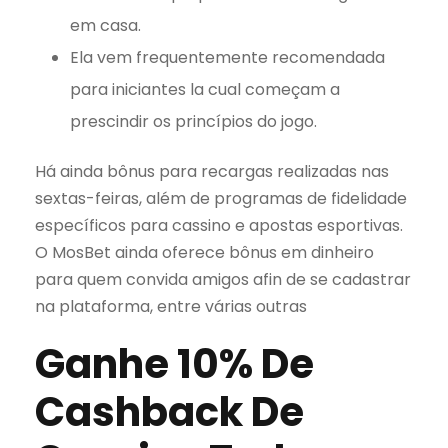
em casa.
Ela vem frequentemente recomendada
para iniciantes la cual começam a
prescindir os princípios do jogo.
Há ainda bônus para recargas realizadas nas
sextas-feiras, além de programas de fidelidade
específicos para cassino e apostas esportivas.
O MosBet ainda oferece bônus em dinheiro
para quem convida amigos afin de se cadastrar
na plataforma, entre várias outras
Ganhe 10% De
Cashback De