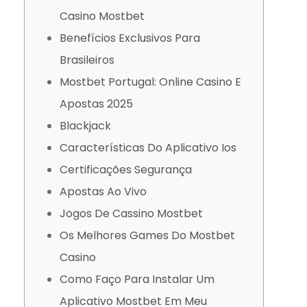
Casino Mostbet
Benefícios Exclusivos Para
Brasileiros
Mostbet Portugal: Online Casino E
Apostas 2025
Blackjack
Características Do Aplicativo Ios
Certificações Segurança
Apostas Ao Vivo
Jogos De Cassino Mostbet
Os Melhores Games Do Mostbet
Casino
Como Faço Para Instalar Um
Aplicativo Mostbet Em Meu