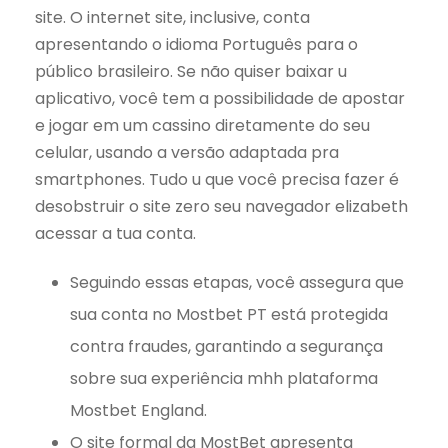
site. O internet site, inclusive, conta
apresentando o idioma Português para o
público brasileiro. Se não quiser baixar u
aplicativo, você tem a possibilidade de apostar
e jogar em um cassino diretamente do seu
celular, usando a versão adaptada pra
smartphones. Tudo u que você precisa fazer é
desobstruir o site zero seu navegador elizabeth
acessar a tua conta.
Seguindo essas etapas, você assegura que
sua conta no Mostbet PT está protegida
contra fraudes, garantindo a segurança
sobre sua experiência mhh plataforma
Mostbet England.
O site formal da MostBet apresenta