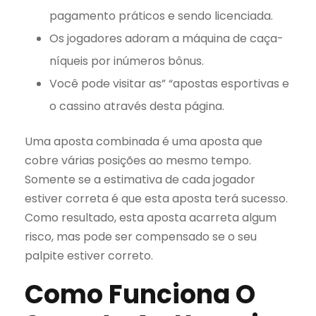
pagamento práticos e sendo licenciada.
Os jogadores adoram a máquina de caça-
níqueis por inúmeros bônus.
Você pode visitar as” “apostas esportivas e
o cassino através desta página.
Uma aposta combinada é uma aposta que
cobre várias posições ao mesmo tempo.
Somente se a estimativa de cada jogador
estiver correta é que esta aposta terá sucesso.
Como resultado, esta aposta acarreta algum
risco, mas pode ser compensado se o seu
palpite estiver correto.
Como Funciona O