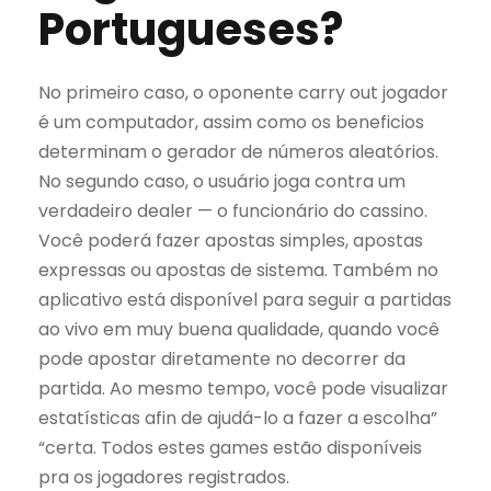
Portugueses?
No primeiro caso, o oponente carry out jogador
é um computador, assim como os beneficios
determinam o gerador de números aleatórios.
No segundo caso, o usuário joga contra um
verdadeiro dealer — o funcionário do cassino.
Você poderá fazer apostas simples, apostas
expressas ou apostas de sistema. Também no
aplicativo está disponível para seguir a partidas
ao vivo em muy buena qualidade, quando você
pode apostar diretamente no decorrer da
partida. Ao mesmo tempo, você pode visualizar
estatísticas afin de ajudá-lo a fazer a escolha”
“certa. Todos estes games estão disponíveis
pra os jogadores registrados.