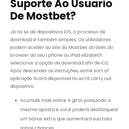
Suporte Ao Usuario
De Mostbet?
Já no se de dispositivos iOS, o processo de
download é também simples. Os utilizadores
podem aceder ao site da Mostbet através do
browser do seu i phone ou iPad elizabeth
selecionar a opção de download afin de iOS.
Após descender as instruções, some sort of
aplicação ficará disponível no ecrã carry out
dispositivo.
Acumule mais sobre 4 giros possuindo a
mesma aposta e você poderá desbloquear
um bônus extra que aumentará sua taxa
sobre chances.