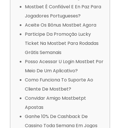
Mostbet É Confiável E En Paz Para
Jogadores Portugueses?
Aceite Os Bônus Mostbet Agora
Participe Da Promoção Lucky
Ticket Na Mostbet Para Rodadas
Grátis Semanais
Posso Acessar U Login Mostbet Por
Meio De Um Aplicativo?
Como Funciona To Suporte Ao
Cliente De Mostbet?
Convidar Amigo Mostbetpt
Apostas
Ganhe 10% De Cashback De
Cassino Toda Semana Em Jogos