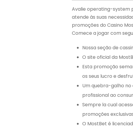
Avalie operating-system 
atende às suas necessidad
promoções do Casino Mostb
Comece a jogar com segura
Nossa seção de cassi
O site oficial da Mos
Esta promoção seman
os seus lucro e desfr
Um quebra-galho no a
profissional ao consu
Sempre la cual acess
promoções exclusivas
O MostBet é licencia