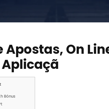
 Apostas, On Lin
 Aplicaçã
t
th Bónus
Pt