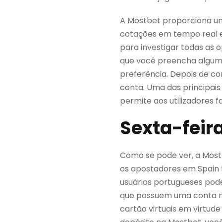
A Mostbet proporciona um
cotações em tempo real e
para investigar todas as 
que você preencha algum
preferência. Depois de co
conta. Uma das principais 
permite aos utilizadores
Sexta-feir
Como se pode ver, a Most
os apostadores em Spain 
usuários portugueses pod
que possuem uma conta n
cartão virtuais em virtud