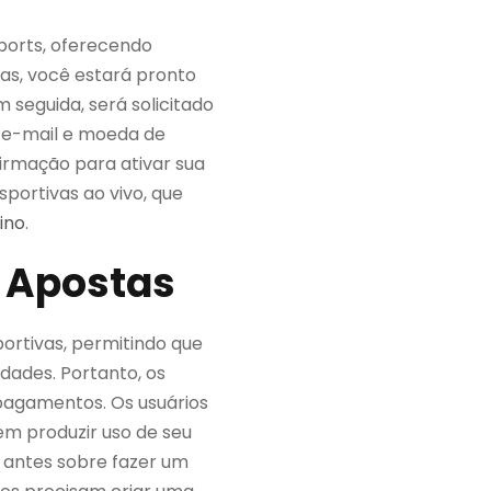
ports, oferecendo
as, você estará pronto
 seguida, será solicitado
 e-mail e moeda de
irmação para ativar sua
sportivas ao vivo, que
ino
.
t Apostas
rtivas, permitindo que
ades. Portanto, os
pagamentos. Os usuários
 produzir uso de seu
, antes sobre fazer um