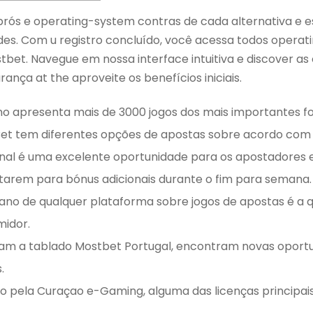
prós e operating-system contras de cada alternativa e 
es. Com u registro concluído, você acessa todos operat
et. Navegue em nossa interface intuitiva e discover as 
nça at the aproveite os benefícios iniciais.
no apresenta mais de 3000 jogos dos mais importantes f
tBet tem diferentes opções de apostas sobre acordo com 
al é uma excelente oportunidade para os apostadores
utarem para bónus adicionais durante o fim para semana.
no de qualquer plataforma sobre jogos de apostas é a q
midor.
am a tablado Mostbet Portugal, encontram novas oportu
.
do pela Curaçao e-Gaming, alguma das licenças principai