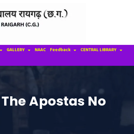
GALLERY
NAAC
Feedback
CENTRAL LIBRARY
t The Apostas No