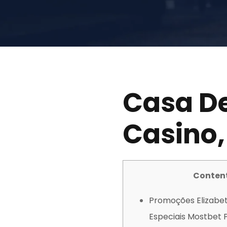
Casa De
Casino,
Conten
Promoções Elizabe
Especiais Mostbet 