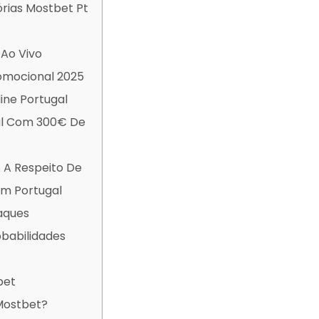
órias Mostbet Pt
 Ao Vivo
omocional 2025
ine Portugal
al Com 300€ De
 A Respeito De
Em Portugal
aques
obabilidades
bet
Mostbet?