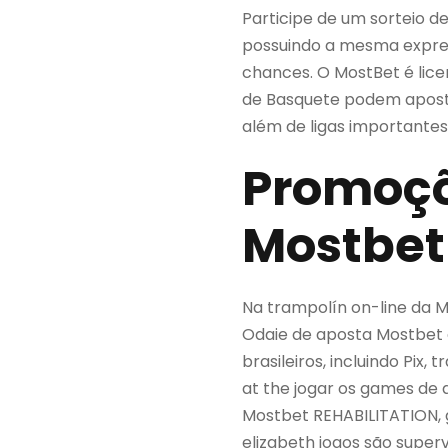
Participe de um sorteio d
possuindo a mesma expre
chances. O MostBet é lic
de Basquete podem apost
além de ligas importantes
Promoçõ
Mostbet
Na trampolín on-line da Mo
Odaie de aposta Mostbet 
brasileiros, incluindo Pix
at the jogar os games de q
Mostbet REHABILITATION, 
elizabeth jogos são super