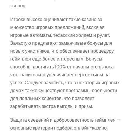
звонок.
Игроки высоко оценивают такие казино за
множество игровых предложений, включая
игровые автоматы, техасский холдем и рулет.
Зачастую предлагают заманчивые бонусы для
новых участников, что обеспечивает процедуру
геймплея еще более интересным. Бонусы
способны достигать 100% от начального взноса,
что значительно увеличивает перспективы на
успех. Следует заметить, что в некоторых игровых
домах также существуют программы лояльности
для лояльных клиентов, что позволяет
зарабатывать экстра выгоды и призы.
Защита сведений и добросовестность геймплея —
основные критерии подбора онлайн-казино.