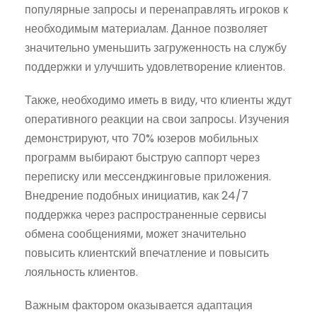
популярные запросы и перенаправлять игроков к
необходимым материалам. Данное позволяет
значительно уменьшить загруженность на службу
поддержки и улучшить удовлетворение клиентов.
Также, необходимо иметь в виду, что клиенты ждут
оперативного реакции на свои запросы. Изучения
демонстрируют, что 70% юзеров мобильных
программ выбирают быструю саппорт через
переписку или мессенджинговые приложения.
Внедрение подобных инициатив, как 24/7
поддержка через распространенные сервисы
обмена сообщениями, может значительно
повысить клиентский впечатление и повысить
лояльность клиентов.
Важным фактором оказывается адаптация