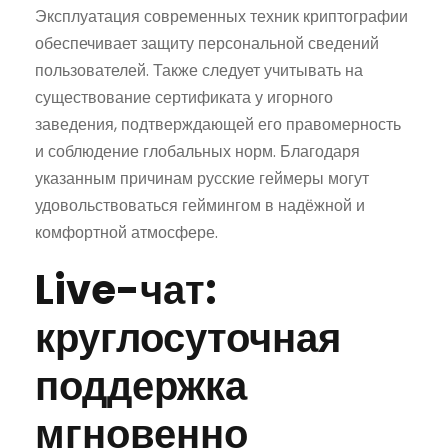
Эксплуатация современных техник криптографии
обеспечивает защиту персональной сведений
пользователей. Также следует учитывать на
существование сертификата у игорного
заведения, подтверждающей его правомерность
и соблюдение глобальных норм. Благодаря
указанным причинам русские геймеры могут
удовольствоваться геймингом в надёжной и
комфортной атмосфере.
Live-чат:
круглосуточная
поддержка
мгновенно