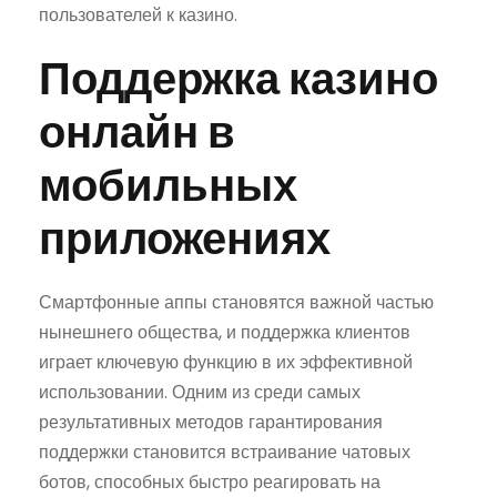
пользователей к казино.
Поддержка казино
онлайн в
мобильных
приложениях
Смартфонные аппы становятся важной частью
нынешнего общества, и поддержка клиентов
играет ключевую функцию в их эффективной
использовании. Одним из среди самых
результативных методов гарантирования
поддержки становится встраивание чатовых
ботов, способных быстро реагировать на