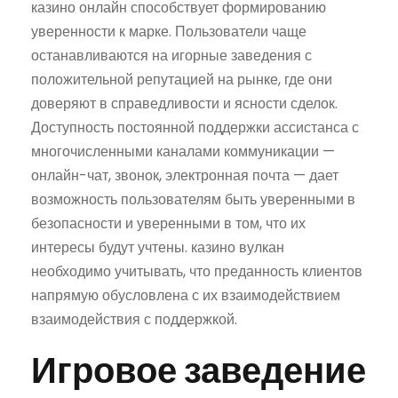
казино онлайн способствует формированию
уверенности к марке. Пользователи чаще
останавливаются на игорные заведения с
положительной репутацией на рынке, где они
доверяют в справедливости и ясности сделок.
Доступность постоянной поддержки ассистанса с
многочисленными каналами коммуникации —
онлайн-чат, звонок, электронная почта — дает
возможность пользователям быть уверенными в
безопасности и уверенными в том, что их
интересы будут учтены. казино вулкан
необходимо учитывать, что преданность клиентов
напрямую обусловлена с их взаимодействием
взаимодействия с поддержкой.
Игровое заведение