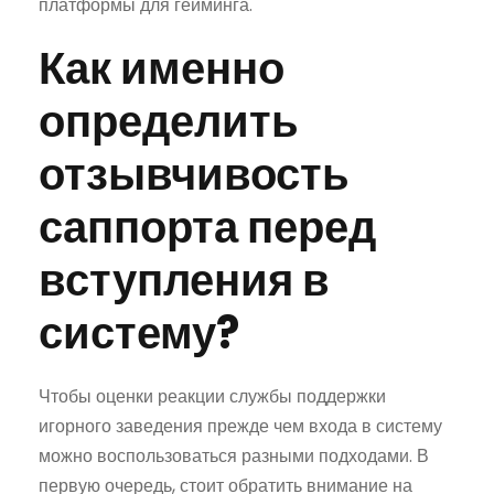
платформы для гейминга.
Как именно
определить
отзывчивость
саппорта перед
вступления в
систему?
Чтобы оценки реакции службы поддержки
игорного заведения прежде чем входа в систему
можно воспользоваться разными подходами. В
первую очередь, стоит обратить внимание на