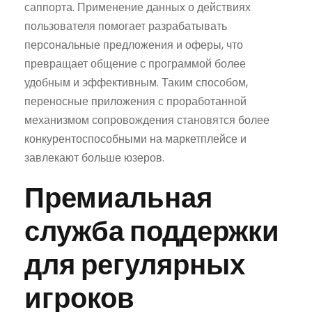
саппорта. Применение данных о действиях
пользователя помогает разрабатывать
персональные предложения и оферы, что
превращает общение с программой более
удобным и эффективным. Таким способом,
переносные приложения с проработанной
механизмом сопровождения становятся более
конкурентоспособными на маркетплейсе и
завлекают больше юзеров.
Премиальная
служба поддержки
для регулярных
игроков