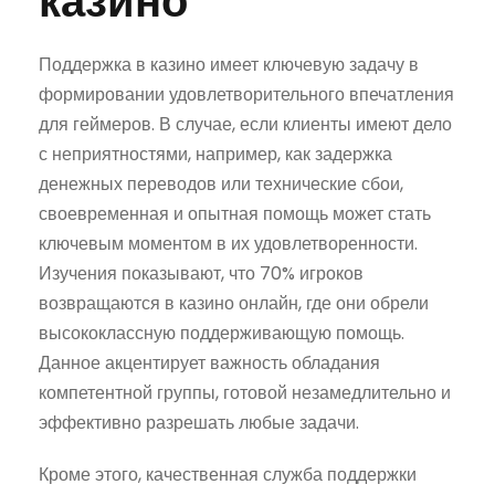
казино
Поддержка в казино имеет ключевую задачу в
формировании удовлетворительного впечатления
для геймеров. В случае, если клиенты имеют дело
с неприятностями, например, как задержка
денежных переводов или технические сбои,
своевременная и опытная помощь может стать
ключевым моментом в их удовлетворенности.
Изучения показывают, что 70% игроков
возвращаются в казино онлайн, где они обрели
высококлассную поддерживающую помощь.
Данное акцентирует важность обладания
компетентной группы, готовой незамедлительно и
эффективно разрешать любые задачи.
Кроме этого, качественная служба поддержки