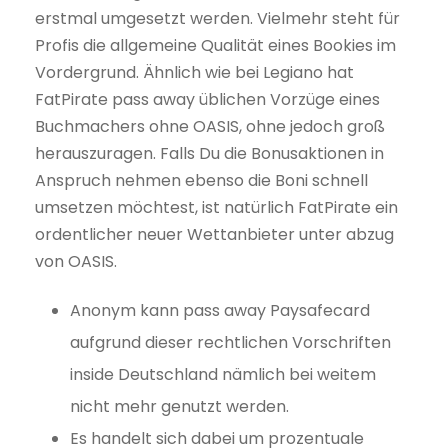
erstmal umgesetzt werden. Vielmehr steht für
Profis die allgemeine Qualität eines Bookies im
Vordergrund. Ähnlich wie bei Legiano hat
FatPirate pass away üblichen Vorzüge eines
Buchmachers ohne OASIS, ohne jedoch groß
herauszuragen. Falls Du die Bonusaktionen in
Anspruch nehmen ebenso die Boni schnell
umsetzen möchtest, ist natürlich FatPirate ein
ordentlicher neuer Wettanbieter unter abzug
von OASIS.
Anonym kann pass away Paysafecard
aufgrund dieser rechtlichen Vorschriften
inside Deutschland nämlich bei weitem
nicht mehr genutzt werden.
Es handelt sich dabei um prozentuale