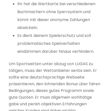
Ihr hat die Wertkarte bei verschiedenen
Buchmachern ohne Sperrsystem und
könnt mit dieser anonyme Zahlungen
abwickeln.
Es dient deinem Spielerschutz und soll
problematisches Spielverhalten
eindämmen darüber hinaus verhindern.
Um Sportwetten unter abzug von LUGAS zu
tätigen, muss der Wettanbieter seriös sein. Er
sollte eine deutschsprachige Webseite
präsentieren, den lohnenden Bonus über fairen
Bedingungen, dieses gutes Programm sowie
gute Quoten. Er muss allgemein wohltätige
gabe und perish objektiven Erfahrungen
welcher Kunden sind dabei wichtig.