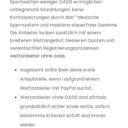
Sportwetten weniger OASIS ermöglichen
unbegrenzte Einzahlungen, keine
Kontosperrungen durch das” “deutsche
Sperrsystem und meistens steuerfreie Gewinne.
Die Anbieter locken zusätzlich mit einem
breiteren Wettangebot, besseren Quoten und
vereinfachten Registrierungsprozessen
wettanbieter ohne oasis
.
Insgesamt sollte Bwin deine erste
Anlaufstelle, wenn i aufgrund einem
Wettanbieter mit PayPal suchst.
Wettanbieter ohne OASIS sind oftmals
grundsätzlich sicher sowie seriös, sofern
bestimmte Kriterien erfüllt sind immer
wieder.