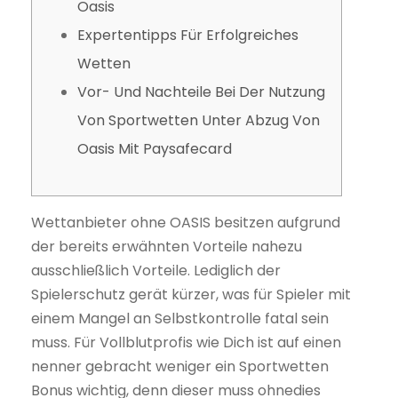
Oasis
Expertentipps Für Erfolgreiches
Wetten
Vor- Und Nachteile Bei Der Nutzung
Von Sportwetten Unter Abzug Von
Oasis Mit Paysafecard
Wettanbieter ohne OASIS besitzen aufgrund
der bereits erwähnten Vorteile nahezu
ausschließlich Vorteile. Lediglich der
Spielerschutz gerät kürzer, was für Spieler mit
einem Mangel an Selbstkontrolle fatal sein
muss. Für Vollblutprofis wie Dich ist auf einen
nenner gebracht weniger ein Sportwetten
Bonus wichtig, denn dieser muss ohnedies