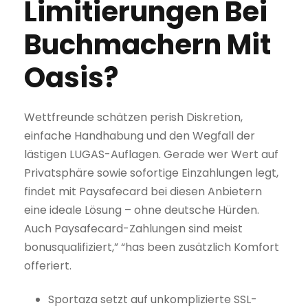
Limitierungen Bei
Buchmachern Mit
Oasis?
Wettfreunde schätzen perish Diskretion,
einfache Handhabung und den Wegfall der
lästigen LUGAS-Auflagen. Gerade wer Wert auf
Privatsphäre sowie sofortige Einzahlungen legt,
findet mit Paysafecard bei diesen Anbietern
eine ideale Lösung – ohne deutsche Hürden.
Auch Paysafecard-Zahlungen sind meist
bonusqualifiziert,” “has been zusätzlich Komfort
offeriert.
Sportaza setzt auf unkomplizierte SSL-