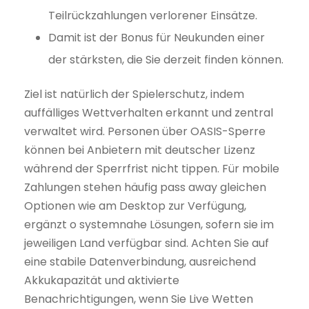
Teilrückzahlungen verlorener Einsätze.
Damit ist der Bonus für Neukunden einer
der stärksten, die Sie derzeit finden können.
Ziel ist natürlich der Spielerschutz, indem
auffälliges Wettverhalten erkannt und zentral
verwaltet wird. Personen über OASIS-Sperre
können bei Anbietern mit deutscher Lizenz
während der Sperrfrist nicht tippen. Für mobile
Zahlungen stehen häufig pass away gleichen
Optionen wie am Desktop zur Verfügung,
ergänzt o systemnahe Lösungen, sofern sie im
jeweiligen Land verfügbar sind. Achten Sie auf
eine stabile Datenverbindung, ausreichend
Akkukapazität und aktivierte
Benachrichtigungen, wenn Sie Live Wetten