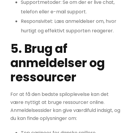
Supportmetoder: Se om der er live chat,
telefon eller e-mail support.
Responsivitet: Læs anmeldelser om, hvor
hurtigt og effektivt supporten reagerer.
5. Brug af
anmeldelser og
ressourcer
For at få den bedste spiloplevelse kan det
være nyttigt at bruge ressourcer online.
Anmeldelsessider kan give værdifuld indsigt, og
du kan finde oplysninger om:
Top casinoer for danske spillere