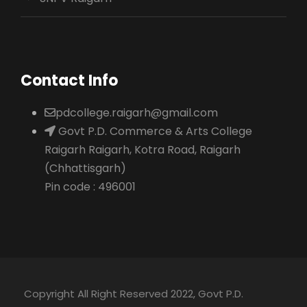
Contact Info
pdcollege.raigarh@gmail.com
Govt P.D. Commerce & Arts College
Raigarh Raigarh, Kotra Road, Raigarh
(Chhattisgarh)
Pin code : 496001
Copyright All Right Reserved 2022, Govt P.D.