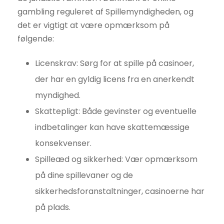
gambling reguleret af Spillemyndigheden, og
det er vigtigt at være opmærksom på
følgende:
Licenskrav: Sørg for at spille på casinoer,
der har en gyldig licens fra en anerkendt
myndighed.
Skattepligt: Både gevinster og eventuelle
indbetalinger kan have skattemæssige
konsekvenser.
Spilleæd og sikkerhed: Vær opmærksom
på dine spillevaner og de
sikkerhedsforanstaltninger, casinoerne har
på plads.