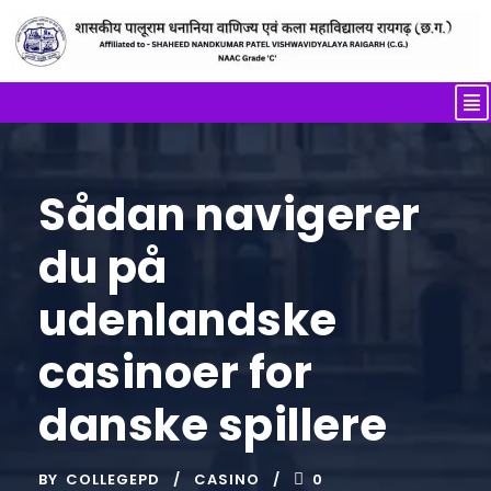
Sådan navigerer
du på
udenlandske
casinoer for
danske spillere
BY
COLLEGEPD
CASINO
0