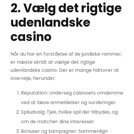
2. Vælg det rigtige
udenlandske
casino
Når du har en forståelse af de juridiske rammer,
er næste skridt at vælge det rigtige
udenlandske casino. Der er mange faktorer at
overveje, herunder:
Reputation: Undersøg casinoets omdømme
ved at læse anmeldelser og vurderinger.
Spiludvalg: Tjek, hvilke spil der tilbydes, og
om de matcher dine interesser.
Bonuser og kampagner: Sammenlign