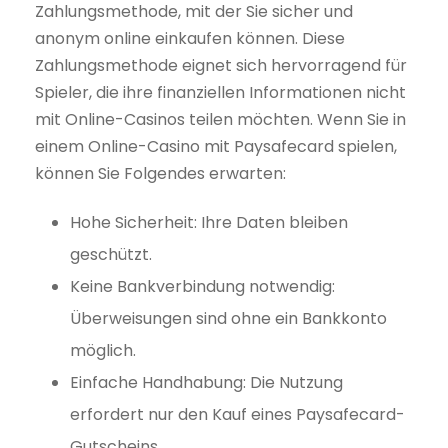
Zahlungsmethode, mit der Sie sicher und
anonym online einkaufen können. Diese
Zahlungsmethode eignet sich hervorragend für
Spieler, die ihre finanziellen Informationen nicht
mit Online-Casinos teilen möchten. Wenn Sie in
einem Online-Casino mit Paysafecard spielen,
können Sie Folgendes erwarten:
Hohe Sicherheit: Ihre Daten bleiben
geschützt.
Keine Bankverbindung notwendig:
Überweisungen sind ohne ein Bankkonto
möglich.
Einfache Handhabung: Die Nutzung
erfordert nur den Kauf eines Paysafecard-
Gutscheins.