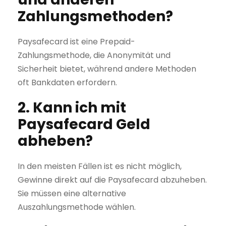
Zahlungsmethoden?
Paysafecard ist eine Prepaid-
Zahlungsmethode, die Anonymität und
Sicherheit bietet, während andere Methoden
oft Bankdaten erfordern.
2. Kann ich mit
Paysafecard Geld
abheben?
In den meisten Fällen ist es nicht möglich,
Gewinne direkt auf die Paysafecard abzuheben.
Sie müssen eine alternative
Auszahlungsmethode wählen.