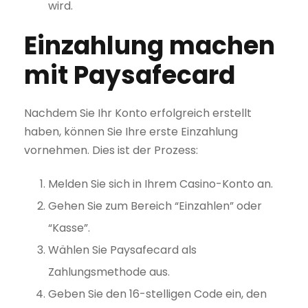
wird.
Einzahlung machen
mit Paysafecard
Nachdem Sie Ihr Konto erfolgreich erstellt
haben, können Sie Ihre erste Einzahlung
vornehmen. Dies ist der Prozess:
Melden Sie sich in Ihrem Casino-Konto an.
Gehen Sie zum Bereich “Einzahlen” oder
“Kasse”.
Wählen Sie Paysafecard als
Zahlungsmethode aus.
Geben Sie den 16-stelligen Code ein, den