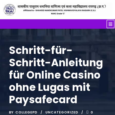
Schritt-für-
Schritt-Anleitung
für Online Casino
ohne Lugas mit
Paysafecard
BY
COLLEGEPD
UNCATEGORIZED
0