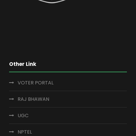
Other Link
VOTER PORTAL
RAJ BHAWAN
UGC
NPTEL