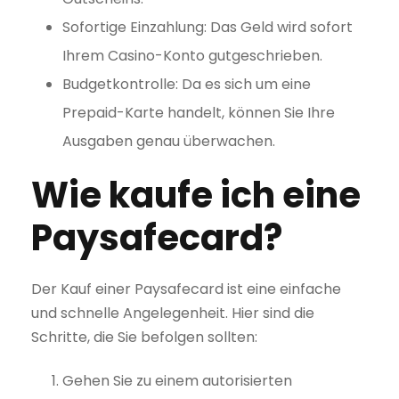
Sofortige Einzahlung: Das Geld wird sofort
Ihrem Casino-Konto gutgeschrieben.
Budgetkontrolle: Da es sich um eine
Prepaid-Karte handelt, können Sie Ihre
Ausgaben genau überwachen.
Wie kaufe ich eine
Paysafecard?
Der Kauf einer Paysafecard ist eine einfache
und schnelle Angelegenheit. Hier sind die
Schritte, die Sie befolgen sollten:
Gehen Sie zu einem autorisierten