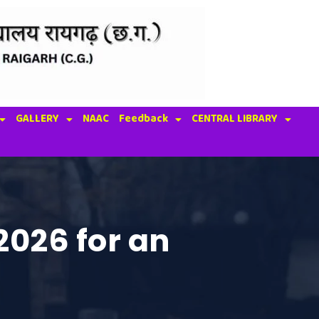
GALLERY
NAAC
Feedback
CENTRAL LIBRARY
2026 for an