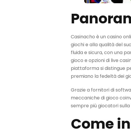
Panoram
Casinacho è un casino on
giochi e alla qualità del s
fluida e sicura, con una pa
gioco e opzioni di live casi
piattaforma si distingue pe
premiano la fedeltà dei gio
Grazie a fornitori di soft
meccaniche di gioco coinvo
sempre più giocatori sulla
Come ini