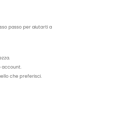
sso passo per aiutarti a
ezza.
o account.
ello che preferisci.