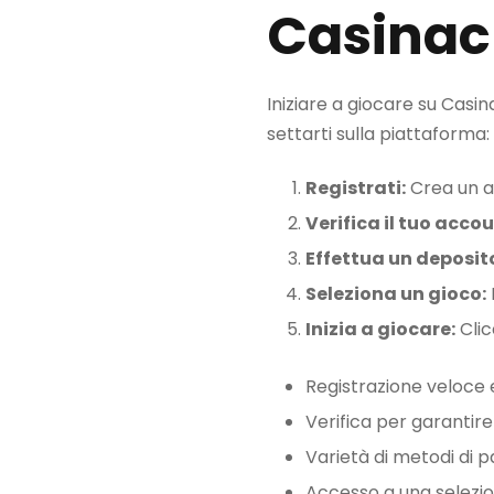
Casina
Iniziare a giocare su Casi
settarti sulla piattaforma:
Registrati:
Crea un a
Verifica il tuo accou
Effettua un deposit
Seleziona un gioco:
Inizia a giocare:
Clic
Registrazione veloce e 
Verifica per garantire 
Varietà di metodi di p
Accesso a una selezion