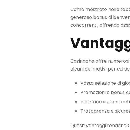
Come mostrato nella tabell
generoso bonus di benvenuto
concorrenti, offrendo assi
Vantagg
Casinacho offre numerosi 
alcuni dei motivi per cui 
Vasta selezione di gioch
Promozioni e bonus co
Interfaccia utente intu
Trasparenza e sicurez
Questi vantaggi rendono C