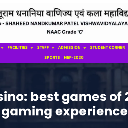
FACILITIES
STAFF
ADMISSION
STUDENT CORNER
SPORTS
NEP-2020
ino: best games of 
y gaming experience