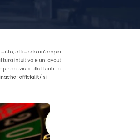
omento, offrendo un’ampia
uttura intuitiva e un layout
e promozioni allettanti. In
nacho-official.it/
si