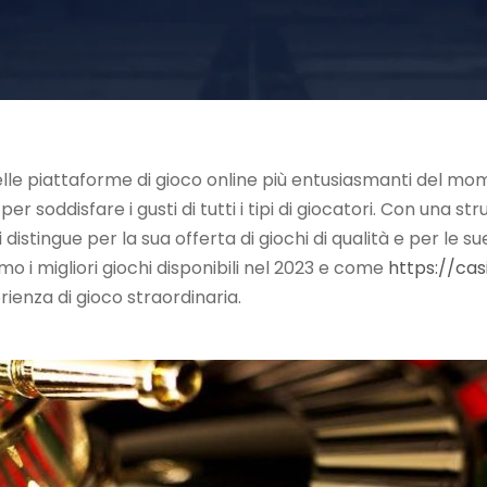
lle piattaforme di gioco online più entusiasmanti del m
er soddisfare i gusti di tutti i tipi di giocatori. Con una str
distingue per la sua offerta di giochi di qualità e per le su
o i migliori giochi disponibili nel 2023 e come
https://casi
ienza di gioco straordinaria.