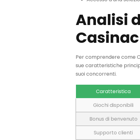
Analisi 
Casina
Per comprendere come Casi
sue caratteristiche princi
suoi concorrenti.
Caratteristica
Giochi disponibili
Bonus di benvenuto
Supporto clienti