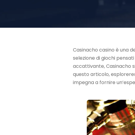
Casinacho casino è una de
selezione di giochi pensati p
accattivante, Casinacho si 
questo articolo, esplorerem
impegna a fornire un’esper