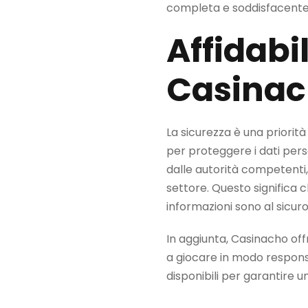
completa e soddisfacente, 
Affidabil
Casina
La sicurezza è una priorit
per proteggere i dati pers
dalle autorità competenti,
settore. Questo significa 
informazioni sono al sicuro
In aggiunta, Casinacho off
a giocare in modo responsa
disponibili per garantire u